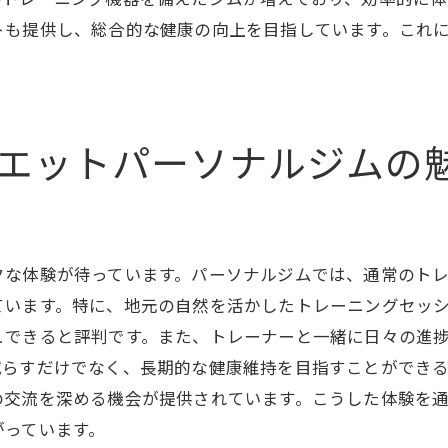
トも提供し、総合的な健康の向上を目指しています。これ
数値で見るダイエットの成功
日立市のジムでの長期的効果
パーソナルジムで叶える日立市の理想の体型
理想の体型に近づくためのステップ
エットパーソナルジムの
体型維持のための重要ポイント
パーソナルジムが提供する安心感
自分に合ったプランの見つけ方
クな体験が待っています。パーソナルジムでは、通常のト
継続がもたらす理想的な結果
ています。特に、地元の自然を活かしたトレーニングセッ
日立市での体型変化を実現する秘訣
ュできると評判です。また、トレーナーと一緒に日々の進
減らすだけでなく、長期的な健康維持を目指すことができ
の交流を深める機会が提供されています。こうした体験を
がっています。