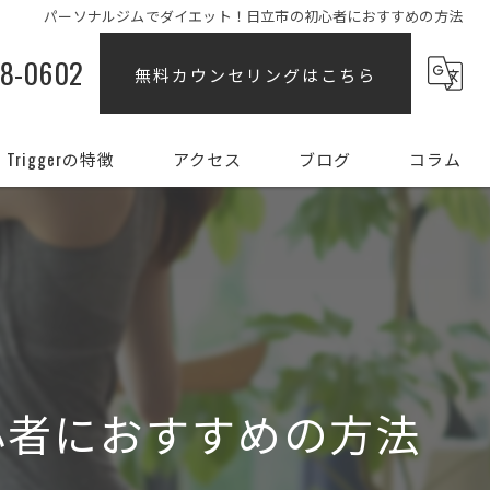
パーソナルジムでダイエット！日立市の初心者におすすめの方法
88-0602
無料カウンセリングはこちら
Triggerの特徴
アクセス
ブログ
コラム
ダイエット
女性
姿勢
初心者
心者におすすめの方法
部分痩せ