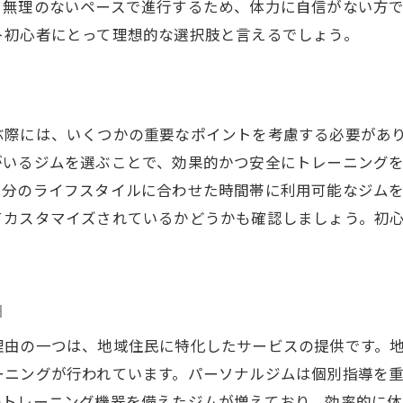
、無理のないペースで進行するため、体力に自信がない方
継続的な進化をサポートするプログラム
ト初心者にとって理想的な選択肢と言えるでしょう。
初心者必見！パーソナルジムでのダイエット成功法
初心者が知っておくべき基本知識
成功者の体験談から学ぶ
ぶ際には、いくつかの重要なポイントを考慮する必要があ
日常生活での習慣化のコツ
がいるジムを選ぶことで、効果的かつ安全にトレーニング
ダイエット成功のメンタルケア
自分のライフスタイルに合わせた時間帯に利用可能なジム
パーソナルトレーナーの選び方
てカスタマイズされているかどうかも確認しましょう。初
目標達成のための計画立案
。
日立市でのダイエットパーソナルジムの効果に迫る
由
ダイエットの効果を実感できる理由
短期間で結果を出す方法
理由の一つは、地域住民に特化したサービスの提供です。
ジム利用者の声から見る成果
ーニングが行われています。パーソナルジムは個別指導を
のトレーニング機器を備えたジムが増えており、効率的に体
健康的な生活の変化を追う