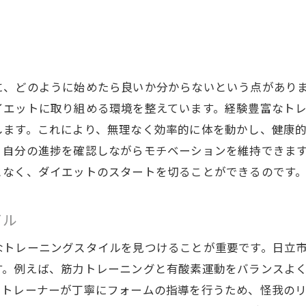
パーソナルジムで初心者安心のダイエットプラン
初心者に優しいトレーニング方法
ステップバイステップの指導
柔軟なスケジュール調整の利点
に、どのように始めたら良いか分からないという点があり
イエットに取り組める環境を整えています。経験豊富なト
心理的サポートの重要性
します。これにより、無理なく効率的に体を動かし、健康
パーソナルコーチの役割
、自分の進捗を確認しながらモチベーションを維持できま
成功に導くモチベーション維持法
となく、ダイエットのスタートを切ることができるのです
専門家の指導で日立市のダイエットが変わる
専門家によるカスタマイズプラン
イル
効果的なフィードバックの活用方法
なトレーニングスタイルを見つけることが重要です。日立
最新のフィットネス技術の紹介
す。例えば、筋力トレーニングと有酸素運動をバランスよ
個別サポートの重要性
、トレーナーが丁寧にフォームの指導を行うため、怪我の
日立市の専門家ネットワーク