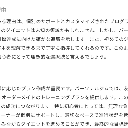
日立市のジムでのユニークな体験
理由
地元で始めるダイエットのメリット
いる理由は、個別のサポートとカスタマイズされたプログ
パーソナルジムの特別なプログラム
てのダイエットは未知の領域かもしれません。しかし、パ
地域密着型サポートの重要性
目標達成に向けた確かな道筋を示します。また、初めての
日立市のジムのコミュニティ文化
基本を理解できるまで丁寧に指導してくれるのです。この
成功体験を共有する場としてのジム
初心者にとって理想的な選択肢と言えるでしょう。
健康的な体を手に入れる日立市のダイエット方法
日立市で選ぶ健康的なダイエットプラン
長期的に続けられる方法とは
標に応じたプラン作成が重要です。パーソナルジムでは、
健康を意識した食事の提案
たオーダーメイドのトレーニングプランを提供します。こ
日常生活に取り入れる運動習慣
トの成功につながります。特に初心者にとっては、無理な
地域のヘルシーライフスタイル
レーナーが個別にサポートし、適切なペースで進行状況を
専門家が推奨するダイエット法
しみながらダイエットを進めることができ、最終的な目標