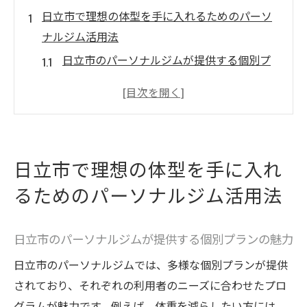
日立市で理想の体型を手に入れるためのパーソ
ナルジム活用法
日立市のパーソナルジムが提供する個別プ
ランの魅力
プロのトレーナーによる効果的な指導の重
要性
日立市でパーソナルジムを選ぶ際のポイン
日立市で理想の体型を手に入れ
ト
るためのパーソナルジム活用法
健康的な食生活と運動を組み合わせる方法
パーソナルジムで目標を達成するためのス
テップ
日立市のパーソナルジムが提供する個別プランの魅力
日立市特有の環境を活かしたトレーニング
日立市のパーソナルジムでは、多様な個別プランが提供
パーソナルジムが日立市で叶える健康と美の両
されており、それぞれの利用者のニーズに合わせたプロ
立
グラムが魅力です。例えば、体重を減らしたい方には、