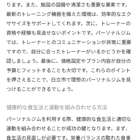
ります。また、施設の設備や清潔さも重要な要素です。
ポート
最新のトレーニング機器を備えた環境は、効率的なエク
日立市で利用できるパーソナルジムの特徴
ササイズをサポートしてくれます。次に、トレーナーの
健康と美を追求するための多様なサポート
資格や経験も見逃せないポイントです。パーソナルジム
専門トレーナーが行うカスタマイズプラン
では、トレーナーとのコミュニケーションが非常に重要
パーソナルジムの総合サポート例
ですので、自分に合ったトレーナーがいるかどうかを確
日立市ならではの個別サポートの利点
認しましょう。最後に、価格設定やプラン内容が自分の
予算とフィットすることも大切です。これらのポイント
食事管理から運動までのトータルサポート
を押さえることで、日立市で理想のパーソナルジムを見
日立市の豊かな自然でリフレッシュしながらの
つけることができるでしょう。
パーソナルジム体験
自然の中で過ごすことで得られるリラック
健康的な食生活と運動を組み合わせる方法
ス効果
パーソナルジムを利用する際、健康的な食生活と適切な
日立市の自然を活かしたトレーニングプラ
運動を組み合わせることが成功の鍵となります。まず、
ン
食生活の見直しが必要です。栄養バランスの取れた食事