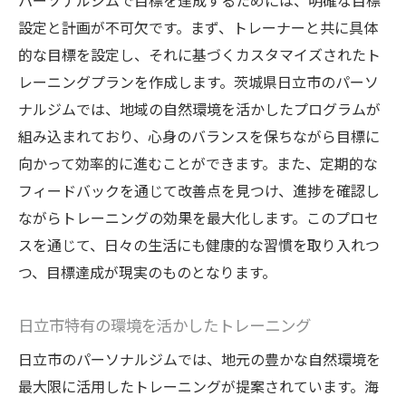
パーソナルジムで目標を達成するためには、明確な目標
トレーニングが心と体に与えるポジティブ
設定と計画が不可欠です。まず、トレーナーと共に具体
な影響
的な目標を設定し、それに基づくカスタマイズされたト
日立市の特性を活かした健康生活の実践
レーニングプランを作成します。茨城県日立市のパーソ
個々のニーズに応じた日立市のパーソナルジム
ナルジムでは、地域の自然環境を活かしたプログラムが
プログラム
組み込まれており、心身のバランスを保ちながら目標に
パーソナルジムが提供するカスタマイズプ
向かって効率的に進むことができます。また、定期的な
ログラム
フィードバックを通じて改善点を見つけ、進捗を確認し
日立市の個々のニーズに合わせたトレーニ
ながらトレーニングの効果を最大化します。このプロセ
ング
スを通じて、日々の生活にも健康的な習慣を取り入れつ
つ、目標達成が現実のものとなります。
プログラム選択時に考慮すべき要素
日立市のパーソナルジムでの個別対応の重
日立市特有の環境を活かしたトレーニング
要性
日立市のパーソナルジムでは、地元の豊かな自然環境を
パーソナルジムでの柔軟なプログラム提案
最大限に活用したトレーニングが提案されています。海
日立市での個々の目標達成に向けたサポー