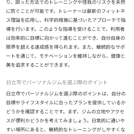
自然の中での運動が心身に与える影響
り、誤った方法でのトレーニングや怪我のリスクを未然
に防ぐことが可能です。トレーナーは最新のフィットネ
専門トレーナーが導く外でのエクササイズ
ス理論を応用し、科学的根拠に基づいたアプローチで指
日立市特有の自然スポットでのトレーニン
導を行います。このような指導を受けることで、利用者
グ
は効率的に目標に向かって進むことができ、自分自身の
自然を取り入れたトレーニングプランの例
限界を超える達成感を得られます。また、継続的なサポ
日立市のパーソナルジムでマイペースに健康を
ートを通じて、モチベーションを維持しながら、健康と
追求する方法
美を追求することができます。
個々のペースに合わせたプログラムの提案
ストレスフリーで続けられる運動習慣
日立市でパーソナルジムを選ぶ際のポイント
日立市のパーソナルジムでの成功事例
日立市でパーソナルジムを選ぶ際のポイントは、自分の
モチベーションを維持するための秘訣
目標やライフスタイルに合ったプランを提供しているか
パーソナルジムが提供する柔軟なサポート
どうかを確認することです。まず、ジムの立地やアクセ
スが便利かどうかを考えてみましょう。日常的に通いや
自分に合うトレーニングプランの見つけ方
すい場所にあると、継続的なトレーニングがしやすくな
パーソナルジムが提供する日立市特有の総合サ