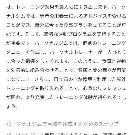
自然環境がもたらす健康への影響
は、トレーニング効果を最大限に引き出します。パーソ
リフレッシュしながら体を動かすメリット
ナルジムでは、専門の栄養士によるアドバイスを受ける
自然を取り入れたパーソナルジムの体験談
ことができ、自分に合った食事プランを立てることが可
日立市特有の自然スポットでのアクティビ
能です。そして、適切な運動プログラムを実行すること
ティ
が重要です。パーソナルジムでは、個別のトレーニング
パーソナルジムで実現する日立市の心身ともに
メニューを作成し、パーソナルトレーナーが一人ひとり
健康的な生活
に合った指導をしてくれます。このように、食事と運動
を効果的に組み合わせることで、健康と美の両立が可能
日立市のパーソナルジムが提供する心身の
になります。さらに、日立市の自然環境を利用した屋外
ケア
トレーニングも取り入れることで、心身のリフレッシュ
健康的なライフスタイルをサポートする方
が図れ、より充実したトレーニング体験が得られるでし
法
ょう。
パーソナルジムでの心の健康の重要性
日立市での健康維持に役立つパーソナルジ
パーソナルジムで目標を達成するためのステップ
ム