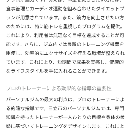
日立市のジムが提供する美と健康のプログ
食事管理とカーディオ運動を組み合わせたダイエットプ
ラム
ランが用意されています。また、筋力を向上させたい方
のためには、特に筋トレを重視したプログラムを提供。
理想の体型と健康を両立するための秘訣
これにより、利用者は無理なく目標を達成することが可
パーソナルジムの豊富なサポート体制
能です。さらに、ジム内では最新のトレーニング機器を
日立市の自然を活かしたトレーニングの利
駆使し、効率的にエクササイズを行える環境が整えられ
点
ています。これにより、短期間で成果を実感し、健康的
持続可能な健康習慣の確立方法
なライフスタイルを手に入れることができます。
ストレス解消と健康の相乗効果
専門トレーナーと共に日立市の自然を活かした
プロのトレーナーによる効果的な指導の重要性
トレーニングの魅力
パーソナルジムの最大の利点は、プロのトレーナーによ
日立市の自然環境を最大限に活用する方法
る的確な指導です。日立市のパーソナルジムでは、専門
アウトドアトレーニングで得られるメリッ
知識を持ったトレーナーが一人ひとりの目標や身体の状
ト
態に基づいてトレーニングをデザインします。これによ