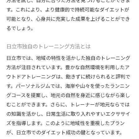
方法を試し、自分に合った方法を見つけることができま
継続的なサポートによる健康への意識向上
す。これにより、より健康的で持続可能なダイエットが
日常生活に活かせる健康知識と技術
可能となり、心身共に充実した成果を上げることができ
パーソナルジムを通じたライフスタイルの
るでしょう。
改善
ダイエットの目標を達成するためのパーソナル
日立市独自のトレーニング方法とは
ジムの選び方と活用法
日立市では、地域の特性を活かした独自のトレーニング
自分に合ったジム選びのポイント
方法が注目されています。豊かな自然環境を利用したア
パーソナルジムの活用術で効果倍増
ウトドアトレーニングは、飽きずに続けられると評判で
成功を保証するパーソナルトレーナーの見
す。パーソナルジムでは、海岸や山々を使ったランニン
極め方
グコースを提案し、地元の自然を身近に感じながら楽し
日立市のパーソナルジムの特徴と選び方
むことができます。さらに、トレーナーが地元ならでは
の知識を活かし、日常生活に取り入れやすいエクササイ
予算に合わせたジム選びの工夫
ズを指導します。このように地域性を重視したプラン
パーソナルジムでの目標達成ストーリー
が、日立市でのダイエット成功の鍵となっています。
日立市でのパーソナルジム体験談から学ぶダイ