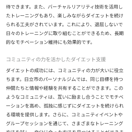
待できます。また、バーチャルリアリティ技術を活用し
ング
たトレーニングもあり、楽しみながらダイエットを続け
自然環境を活用したオリジナルトレーニン
られる工夫がされています。これにより、退屈しないで
グ法
日々のトレーニングに取り組むことができるため、長期
日立市の自然環境がもたらすリフレッシュ
的なモチベーション維持にも効果的です。
効果
自然とともに楽しむ健康的なライフスタイ
コミュニティの力を活かしたダイエット支援
ル
ダイエットの成功には、コミュニティの力が大いに役立
日立市での自然を活かしたトレーニング例
ちます。日立市のパーソナルジムでは、同じ目標を持つ
パーソナルジムで得られるダイエット成功の実
仲間たちと情報や経験を共有することができます。この
感と健康的なライフスタイル
ようなコミュニティは、互いに励まし合うことでモチベ
ダイエット成功の喜びを体感する瞬間
ーションを高め、孤独に感じずにダイエットを続けられ
健康的な生活習慣の確立とその維持
る環境を提供します。さらに、コミュニティイベントや
グループセッションを通じて、さまざまなトレーニング
パーソナルジムがもたらす健康の変化