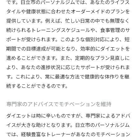
栄養バランスを考慮した食事指導
です。日立市のパーソナルジムでは、あなたのライフス
ストレス解消に効果的な運動メニュー
タイルや健康状態に合わせたオーダーメイドのプランを
提供しています。例えば、忙しい日常の中でも無理なく
継続がカギ！無理のないダイエット計画
続けられるトレーニングスケジュールや、食事管理のサ
ウェルネスプログラムで心も体も健康に
ポートが受けられます。このような個別対応により、短
フィードバックを活かした改善プロセス
期間での目標達成が可能となり、効率的にダイエットを
日立市でのダイエット成功例に学ぶパーソナル
進めることができます。また、定期的なプラン見直しに
ジムの魅力
より、あなたの進捗状況に応じたサポートが受けられま
目標達成のためのステップバイステップガ
す。これにより、常に最適な方法で健康的な体作りを継
イド
続することができるのです。
成功者の体験談から得るヒント
専門家のアドバイスでモチベーションを維持
ダイエット成功に必要な心構え
パーソナルジムでの変革のプロセス
ダイエットは時に辛いものですが、専門家によるアドバ
日立市独自の成功事例を振り返る
イスが大きな助けとなります。日立市のパーソナルジム
では、経験豊富なトレーナーがあなたのモチベーション
成功例に見るパーソナルジムの実力