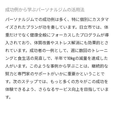
エット成功の秘訣
成功例から学ぶパーソナルジムの活用法
リアルな体験談が語るジムの魅力
パーソナルジムでの成功例は多く、特に個別にカスタマ
成功者の体験から学ぶモチベーション維持
イズされたプランが功を奏しています。日立市では、体
法
重だけでなく健康全般にフォーカスしたプログラムが導
パーソナルジムで得た成功の体感
入されており、体質改善やストレス解消にも効果的とさ
経験者が語るパーソナルジムのメリット
れています。成功者の一例として、週に数回のトレーニ
体験談に基づくジム選びのヒント
ングと食生活の見直しで、半年で10kgの減量を達成した
成功者の体験から得るダイエットのコツ
人がいます。このような事例から学ぶことは、継続的な
努力と専門家のサポートがいかに重要かということで
す。次のステップでは、もっと多くの方々がこの成功を
体験できるよう、さらなるサービス向上を目指していま
す。