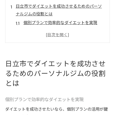
日立市でダイエットを成功させるためのパーソ
ナルジムの役割とは
個別プランで効率的なダイエットを実現
専門家のアドバイスでモチベーションを維
持
パーソナルジムの最新設備とその効果
コミュニティの力を活かしたダイエット支
日立市でダイエットを成功させ
援
るためのパーソナルジムの役割
日立市独自のトレーニング方法とは
とは
成功例から学ぶパーソナルジムの活用法
パーソナルジムで健康的な体作りを実現する方
法
個別プランで効率的なダイエットを実現
日立市の自然を活用したトレーニング
ダイエットを成功させたいなら、個別プランの活用が鍵