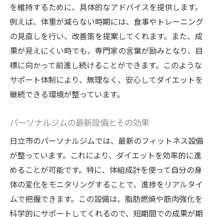
を維持するために、具体的なアドバイスを提供します。
専門家のアドバイスで効果的にダイエットを進
例えば、体重が減らない時期には、食事やトレーニング
める日立市の事例
の見直しを行い、改善策を提案してくれます。また、成
目標設定の重要性とその方法
果が見えにくい時でも、専門家の言葉が励みとなり、目
パーソナルコーチの指導がもたらす効果
標に向かって前進し続けることができます。このような
日立市の専門家が提案するダイエット戦略
サポート体制により、無理なく、安心してダイエットを
継続的なサポートでモチベーションを維持
継続できる環境が整っています。
日立市での成功事例から学ぶ効率的なアプ
パーソナルジムの最新設備とその効果
ローチ
ダイエットにおけるメンタルサポートの重
日立市のパーソナルジムでは、最新のフィットネス設備
要性
が整っています。これにより、ダイエットを効率的に進
日立市の豊かな自然を活かしたトレーニングプ
めることが可能です。特に、体組成計を使って自分の身
ランで理想の体型を目指す
体の変化をモニタリングすることで、進捗をリアルタイ
ムで把握できます。この設備は、脂肪燃焼や筋肉強化を
自然の中でのエクササイズの利点
科学的にサポートしてくれるので、短期間での成果が期
四季を感じる日立市のアウトドアトレーニ