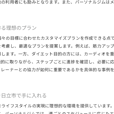
他の利用者にも励みとなります。また、パーソナルジムは
い日常でも大丈夫！日立市のパーソナルジムで効率的な健
忙しいライフスタイルに合わせたジムの利用法
日立市のパーソナルジムでスケジュールに合ったトレーニ
作る理想のプラン
効率的に健康を維持するためのパーソナルジムの工夫
個々の目標に合わせたカスタマイズプランを作成できる点
時間を有効活用するための日立市のパーソナルトレーニン
を考慮し、最適なプランを提案します。例えば、筋力アッ
仕事と健康管理を両立させる日立市のパーソナルジム
供します。一方、ダイエット目的の方には、カーディオを
ストレスフリーなジム利用で健康を手に入れる方法
極的に取りながら、ステップごとに進捗を確認し、必要に
市パーソナルジム体験記：パーソナルトレーニングで得た
トレーナーとの協力が如何に重要であるかを具体的な事例
日立市でのパーソナルジム体験者の声と成果
理想の体型を手に入れた日立市の成功事例
初心者でも始めやすいパーソナルジム体験の魅力
を日立市で手に入れる
日立市でのトレーニングで得た健康効果とは
なライフスタイルの実現に理想的な環境を提供しています
実際の体験を基にしたパーソナルジムの効果検証
す。パーソナルジムでは、週ごとのスケジュールに応じた