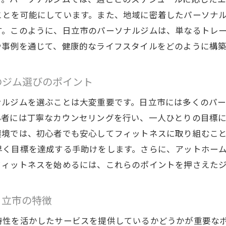
日立市のパーソナルジムで変われる自分への道
ことを可能にしています。また、地域に密着したパーソナ
す。このように、日立市のパーソナルジムは、単なるトレ
市で理想のボディを実現する方法とは？パーソナルジムの
や事例を通じて、健康的なライフスタイルをどのように構
日立市でのパーソナルジム活用法のポイント
目標達成のためのパーソナルトレーニングの取り入れ方
のジム選びのポイント
個々のニーズに合わせた日立市のジムプラン
効果的にボディメイクするためのパーソナルジム選び
ナルジムを選ぶことは大変重要です。日立市には多くのパ
心者には丁寧なカウンセリングを行い、一人ひとりの目標
パーソナルジムでのトレーニング効果を高めるコツ
環境では、初心者でも安心してフィットネスに取り組むこ
日立市で理想のボディを手に入れるための計画作り
早く目標を達成する手助けをします。さらに、アットホー
ソナルジムが日立市で人気の理由とその具体的な効果を探
フィットネスを始めるには、これらのポイントを押さえた
日立市の人々がパーソナルジムを選ぶ理由とは
具体的なトレーニング効果を実感するためのプラン
日立市の特徴
日立市でのパーソナルジム人気の背後にある要因
特性を活かしたサービスを提供しているかどうかが重要な
パーソナルジム利用者から見た効果の実際