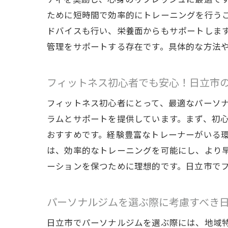
ために短時間で効率的にトレーニングを行う
ドバイスも行い、栄養面からもサポートしま
日立
管理をサポートする存在です。具体的な方法
フィットネス初心者でも安心！日立市
フィットネス初心者にとって、最適なパーソ
ラムとサポートを提供しています。まず、初
おすすめです。経験豊富なトレーナーがいる
は、効率的なトレーニングを可能にし、より
パー
ーションを保つために理想的です。日立市で
パーソナルジムを選ぶ際に考慮すべき
日立市でパーソナルジムを選ぶ際には、地域