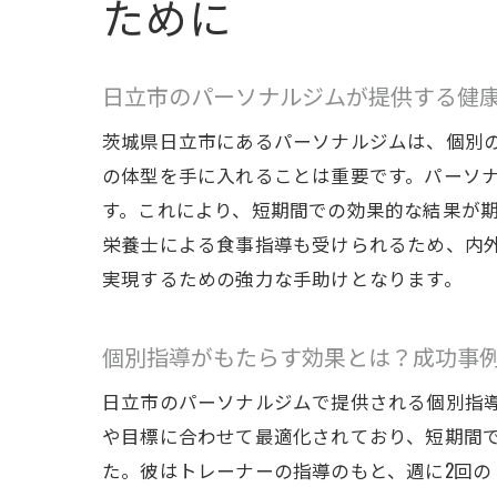
ために
日立市のパーソナルジムが提供する健
茨城県日立市にあるパーソナルジムは、個別
の体型を手に入れることは重要です。パーソ
す。これにより、短期間での効果的な結果が
栄養士による食事指導も受けられるため、内
パー
実現するための強力な手助けとなります。
個別指導がもたらす効果とは？成功事
日立市のパーソナルジムで提供される個別指
や目標に合わせて最適化されており、短期間
た。彼はトレーナーの指導のもと、週に2回