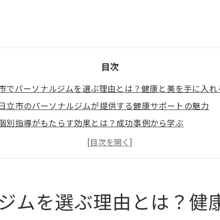
目次
市でパーソナルジムを選ぶ理由とは？健康と美を手に入れ
日立市のパーソナルジムが提供する健康サポートの魅力
個別指導がもたらす効果とは？成功事例から学ぶ
パーソナルジムのトレーナーと一緒に作る理想のプラン
健康的なライフスタイルに必要な要素を日立市で手に入れ
フィットネス初心者でも安心！日立市のジム選びのポイン
パーソナルジムを選ぶ際に考慮すべき日立市の特徴
ジムを選ぶ理由とは？健
すは理想の体型！日立市のパーソナルジムの魅力を徹底解