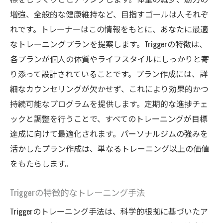
増強、全般的な健康維持など、目指すゴールは人それぞ
パーソナルサポートで得られる信頼関係
れです。トレーナーはこの情報をもとに、あなたに最適
日立市特有の生活環境に合ったプランニン
なトレーニングプランを提案します。Triggerの特徴は、
グ
各プランが個人の体質やライフスタイルにしっかりと寄
地域住民のヘルスケアニーズに応える
り添って設計されていることです。プラン作成には、詳
ジム選びで失敗しないためのポイント
細なカウンセリングが欠かせず、これにより効果的かつ
Triggerが提供するコミュニティの重要性
持続可能なプログラムを提供します。定期的な進捗チェ
Triggerの個別プログラムで健康的な体を手に入
ックと調整を行うことで、すべてのトレーニングが目標
れる
達成に向けて最適化されます。パーソナルジムの強みを
プログラム開始前のカウンセリングの重要
活かしたプラン作成は、単なるトレーニング以上の価値
性
をもたらします。
個々の体質に合わせたトレーニング法
Triggerの特徴的なトレーニング手法
進捗を確認するための定期評価
Triggerのトレーニング手法は、科学的根拠に基づいたア
プログラム終了後も続けられる運動習慣