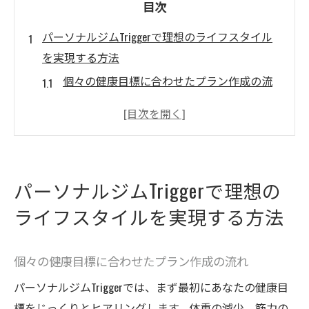
目次
パーソナルジムTriggerで理想のライフスタイル
を実現する方法
個々の健康目標に合わせたプラン作成の流
れ
Triggerの特徴的なトレーニング手法
効果的な筋力トレーニングのポイント
有酸素運動で心肺機能を高める
パーソナルジムTriggerで理想の
健康維持に重要な食事サポート
ライフスタイルを実現する方法
フィードバックを活用したプログラムの進
化
個々の健康目標に合わせたプラン作成の流れ
日立市でパーソナルジムを選ぶ理由とそのメリ
ット
パーソナルジムTriggerでは、まず最初にあなたの健康目
地域密着型ジムの安心感と利便性
標をじっくりとヒアリングします。体重の減少、筋力の