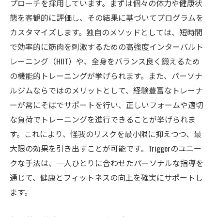
プローチを採用しています。まずは個々の体力や健康状
成功体験を共有しモチベーションを維持
態を客観的に評価し、その結果に基づいてプログラムを
効果を最大化するためのホームワーク
カスタマイズします。独自のメソッドとしては、短時間
パーソナルジムTriggerが提供する充実したトレ
で効率的に筋肉を刺激するための高強度インターバルト
ーニング環境
レーニング（HIIT）や、全身をバランス良く鍛えるため
最新設備を備えたトレーニングスペース
の機能的トレーニングが挙げられます。また、パーソナ
清潔で快適なジム内施設の紹介
ルジムならではのメリットとして、経験豊富なトレーナ
利用者の安全を最優先に考えたジム運営
ーが常にそばでサポートを行い、正しいフォームや適切
な負荷でトレーニングを進行できることが挙げられま
リラックスできる休憩スペースの活用法
す。これにより、怪我のリスクを最小限に抑えつつ、最
メンタルヘルスに配慮した環境づくり
大限の効果を引き出すことが可能です。Triggerのユニー
トレーニング後のリカバリーサポート
クな手法は、一人ひとりに合わせたパーソナルな指導を
経験豊富なトレーナーと共に目標を達成する方
通じて、健康とフィットネスの向上を確実にサポートし
法
ます。
トレーナーとの信頼関係を築くために
効果的なコミュニケーションの取り方