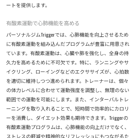
ートを提供します。
活用法
忙しい方でも通いやすい時間設定
有酸素運動で心肺機能を高める
日常生活に取り入れる運動習慣
パーソナルジムTriggerでは、心肺機能を向上させるため
ジムで得た健康法を地域コミュニティに広
に有酸素運動を組み込んだプログラムが豊富に用意され
める
ています。有酸素運動は、心臓や肺を強化し、全身の持
健康維持のための定期的な見直し
久力を高めるために不可欠です。特に、ランニングやサ
Triggerの活用で家族全体の健康をサポート
イクリング、ローイングなどのエクササイズが、心拍数
季節ごとの健康管理のポイント
を適切に維持しつつ進められます。トレーナーは、個々
パーソナルジムTriggerで心身を鍛え、充実した
の体力レベルに合わせて運動強度を調整し、無理のない
日々を過ごす
範囲での運動を可能にします。また、インターバルトレ
日常のストレスを解消するための運動
ーニングを取り入れることで、短時間で効率的にカロリ
ーを消費し、ダイエット効果も期待できます。Triggerの
メンタルヘルスに効果的なトレーニング法
有酸素運動プログラムは、心肺機能の向上だけでなく、
Triggerで得られるライフスタイルの変化
ストレスの軽減や精神的なリフレッシュにもつながるた