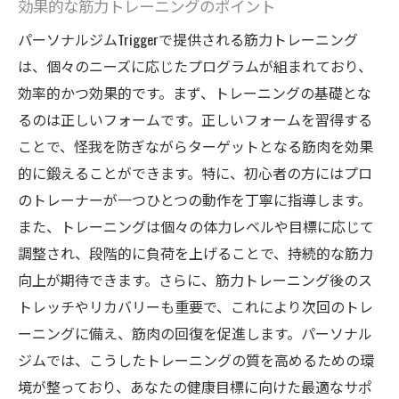
効果的な筋力トレーニングのポイント
トレーナーのアドバイスを最大限に活かす
パーソナルジムTriggerで提供される筋力トレーニング
成功体験を増やすためのトレーニング方法
は、個々のニーズに応じたプログラムが組まれており、
モチベーションを保つためのサポート体制
効率的かつ効果的です。まず、トレーニングの基礎とな
るのは正しいフォームです。正しいフォームを習得する
トレーナーと共に成長を実感する瞬間
ことで、怪我を防ぎながらターゲットとなる筋肉を効果
Triggerのプログラムが日常生活に与えるポジテ
的に鍛えることができます。特に、初心者の方にはプロ
ィブな影響
のトレーナーが一つひとつの動作を丁寧に指導します。
日常の活動量向上とその効果
また、トレーニングは個々の体力レベルや目標に応じて
ストレス管理と心の健康の改善
調整され、段階的に負荷を上げることで、持続的な筋力
自信を高めるためのボディメイク
向上が期待できます。さらに、筋力トレーニング後のス
健康的なライフスタイルの確立
トレッチやリカバリーも重要で、これにより次回のトレ
プログラムで身につく自己管理能力
ーニングに備え、筋肉の回復を促進します。パーソナル
家族や友人との関係を豊かにする
ジムでは、こうしたトレーニングの質を高めるための環
境が整っており、あなたの健康目標に向けた最適なサポ
日立市での健康維持に役立つパーソナルジムの