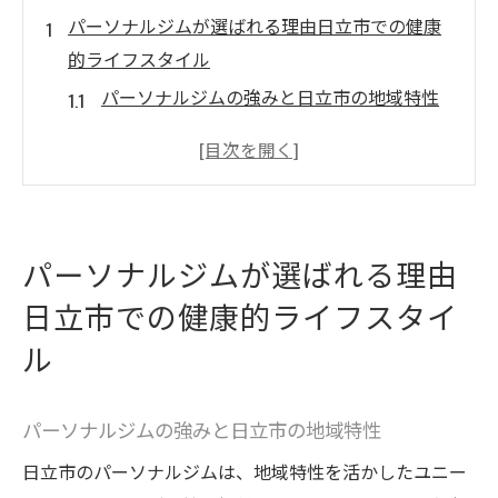
パーソナルジムが選ばれる理由日立市での健康
的ライフスタイル
パーソナルジムの強みと日立市の地域特性
健康的ライフスタイルの基礎を築く日立市
のジム
日立市で実現するパーソナルジムの柔軟性
と個別対応
パーソナルジムが選ばれる理由
日立市の日常生活と調和するパーソナルジ
日立市での健康的ライフスタイ
ム
パーソナルジムでの日立市での健康目標の
ル
達成
日立市でのフィットネスコミュニティとパ
パーソナルジムの強みと日立市の地域特性
ーソナルジム
日立市のパーソナルジムは、地域特性を活かしたユニー
日立市で理想の体型を目指すパーソナルジムの