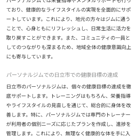
パーソナルジムでは栄養指導やメンタルサポートも行っ
携
ており、健康的なライフスタイルの実現を全面的にサポ
パーソナルジムの効果を最大化するための
ートしています。これにより、地元の方々はジムに通う
アプローチ
ことで、心身ともにリフレッシュし、日常生活に活力を
日立市でのパーソナルトレーニングの成功
取り戻すことができます。また、コミュニティの一員と
要因
してのつながりも深まるため、地域全体の健康意識向上
パーソナルジムでの持続可能な健康管理
にも寄与しています。
日立市の地域性を活かしたパーソナルジムの効
果
パーソナルジムでの日立市での健康目標の達成
地域の特性を取り入れたトレーニングメニ
日立市のパーソナルジムは、個々の健康目標の達成を徹
ュー
底サポートします。トレーニングはもちろん、栄養指導
日立市の自然環境を活用したアウトドアト
やライフスタイルの見直しを通じて、総合的に身体を改
レーニング
善します。特に、パーソナルジムでは専門のトレーナー
日立市でのジムコミュニティの形成と活用
が利用者の個別ニーズに応じたプランを作成し、進捗を
管理します。これにより、無理なく健康的な体を手に入
地元文化を尊重したフィットネスアプロー