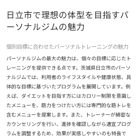
利用者の声から見るパーソナルジムの評判
日立市で理想の体型を目指すパ
日立市でのパーソナルジムの実績と成果
ーソナルジムの魅力
パーソナルジムがもたらす生活の質の向上
日立市でのパーソナルジム成功事例の紹介
個別目標に合わせたパーソナルトレーニングの魅力
地域コミュニティに貢献するパーソナルジ
パーソナルジムの最大の魅力は、個々の目標に応じたト
ムの役割
レーニングを提供できる点です。茨城県日立市のパーソ
日立市での持続的な健康を支えるジムの取
ナルジムでは、利用者のライフスタイルや健康状態、具
り組み
体的な目標に基づいたプログラムを展開しています。例
えば、ダイエットを目指す方にはカロリー制限を意識し
たメニューを、筋力をつけたい方には専門的な筋トレを
含むメニューを提案します。また、トレーナーが綿密な
カウンセリングを行い、進捗を確認しながら適宜プログ
ラムを調整するため、効果が実感しやすいのも特長で