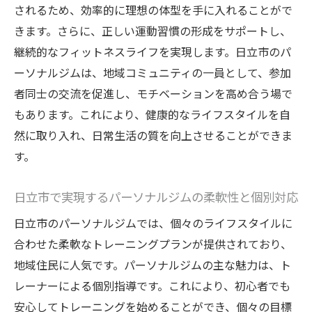
されるため、効率的に理想の体型を手に入れることがで
ログラム
きます。さらに、正しい運動習慣の形成をサポートし、
日立市のパーソナルジムでの個別カウンセ
継続的なフィットネスライフを実現します。日立市のパ
リングの重要性
ーソナルジムは、地域コミュニティの一員として、参加
パーソナルトレーニングプランのカスタマ
者同士の交流を促進し、モチベーションを高め合う場で
イズ方法
もあります。これにより、健康的なライフスタイルを自
日立市の食事管理とトレーニングの連携
然に取り入れ、日常生活の質を向上させることができま
日立市のジムでのフィードバックと進捗管
す。
理
日立市で実現するパーソナルジムの柔軟性と個別対応
パーソナルジムでの健康的な習慣形成
日立市で持続可能なフィットネスライフの
日立市のパーソナルジムでは、個々のライフスタイルに
確立
合わせた柔軟なトレーニングプランが提供されており、
地域住民に人気です。パーソナルジムの主な魅力は、ト
日立市で健康と美を実現するパーソナルジムの
レーナーによる個別指導です。これにより、初心者でも
実践方法
安心してトレーニングを始めることができ、個々の目標
日立市のジムでの効果的なトレーニング技