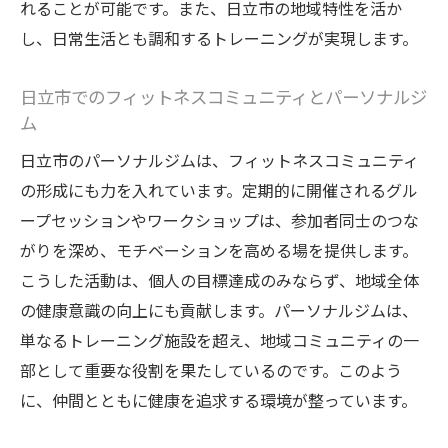
れることが可能です。また、日立市の地域特性を活か
チ
し、日常生活とも調和するトレーニングが実現します。
日立市での季節に応じたフィットネス戦略
地域社会との連携による健康促進活動
日立市でのフィットネスコミュニティとパーソナルジ
パーソナルジムで日立市での健康的な生活を手
ム
に入れる
日立市のパーソナルジムは、フィットネスコミュニティ
日立市でのパーソナルジム利用者の実体験
の形成にも力を入れています。定期的に開催されるグル
日常生活に組み込むパーソナルトレーニン
ープセッションやワークショップは、参加者同士のつな
グ
がりを深め、モチベーションを高める場を提供します。
日立市での健康的な食生活の導入
こうした活動は、個人の目標達成のみならず、地域全体
パーソナルジムを通じたストレス解消法
の健康意識の向上にも貢献します。パーソナルジムは、
単なるトレーニング施設を超え、地域コミュニティの一
日立市でのフィットネスを楽しむ方法
部として重要な役割を果たしているのです。このよう
パーソナルジムでの長期的な健康投資
に、仲間とともに健康を追求する環境が整っています。
日立市でのパーソナルジムが支持される理由と
その成果