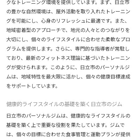
クなトレーニング環境を提供しています。まず、日立市
魅力
の豊かな自然環境は、屋外活動を取り入れたトレーニン
個別目標に合わせたパーソナルトレーニン
グを可能にし、心身のリフレッシュに最適です。また、
グの魅力
地域密着型のアプローチで、地元の人々とのつながりを
日立市でのパーソナルジムのユニークなプ
大切にし、個々のライフスタイルに合わせた柔軟なプロ
ログラム
グラムを提供します。さらに、専門的な指導者が常駐し
身体の変化を促す日立市のジムのサポート
ており、最新のフィットネス理論に基づいたトレーニン
システム
グが受けられます。このように、日立市のパーソナルジ
ムは、地域特性を最大限に活かし、個々の健康目標達成
日立市で体験するパーソナルジムの成功事
をサポートしています。
例
パーソナルジムでのモチベーション維持方
健康的ライフスタイルの基礎を築く日立市のジム
法
日立市のパーソナルジムは、健康的なライフスタイルの
日立市でのパーソナルジムの結果を最大化
基礎を築く上で重要な役割を果たしています。ジムで
する秘訣
は、個々の目標に合わせた食事管理と運動プランが提供
個々に最適化された日立市のパーソナルジムプ