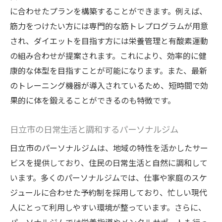
に合わせたプランを構築することができます。例えば、
術
筋力をつけたい方には専門的な筋トレプログラムが用意
ストレス管理とリラクゼーションの統合
され、ダイエットを目指す方には栄養管理と有酸素運動
日立市でのパーソナルジムでの全身的な健
の組み合わせが提案されます。これにより、効率的に健
康アプローチ
康的な体型を目指すことが可能になります。また、最新
日立市のトレーナーによる専門的な指導
のトレーニング機器が導入されているため、短時間で効
パーソナルジムでの体型維持と改善策
果的に体を鍛えることができるのも特徴です。
日立市で新しい健康習慣を始めるきっかけ
日立市の日常生活と調和するパーソナルジム
パーソナルジムが提供する日立市での効率的な
目標達成法
日立市のパーソナルジムは、地域の特性を活かしたサー
日立市のジムでの短期的な目標達成の戦略
ビスを提供しており、住民の日常生活と自然に調和して
います。多くのパーソナルジムでは、仕事や家庭のスケ
長期的な健康維持を考慮したトレーニング
ジュールに合わせた予約制を採用しており、忙しい現代
プラン
人にとって利用しやすい環境が整っています。さらに、
日立市でのトレーニングと栄養プランの連