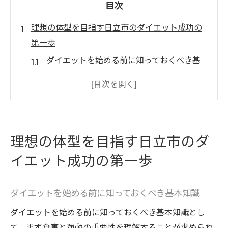
目次
理想の体型を目指す日立市のダイエット成功の
第一歩
ダイエットを始める前に知っておくべき基
本知識
目標設定の重要性と具体的な方法
日立市でのダイエットにおける食事管理の
ポイント
理想の体型を目指す日立市のダ
効果的な運動プランの立て方
イエット成功の第一歩
モチベーションを維持するための工夫
成功体験を共有するコミュニティの活用
ダイエットを始める前に知っておくべき基本知識
パーソナルジムTriggerが提供する特別トレーニ
ングプランの魅力
ダイエットを始める前に知っておくべき基本知識とし
Triggerが提供するオーダーメイドプランの
て、まず食事と運動の重要性を理解することが求められ