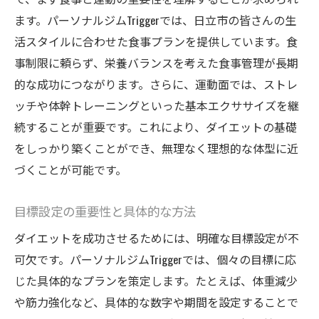
特徴
ます。パーソナルジムTriggerでは、日立市の皆さんの生
活スタイルに合わせた食事プランを提供しています。食
専属トレーナーによるサポートの充実
事制限に頼らず、栄養バランスを考えた食事管理が長期
最新の設備と快適なジム環境
的な成功につながります。さらに、運動面では、ストレ
効果を実感できるトレーニングメニュー
ッチや体幹トレーニングといった基本エクササイズを継
日立市の地域特性を活かしたプログラム
続することが重要です。これにより、ダイエットの基礎
Triggerジムでの心地よい運動習慣の形成
をしっかり築くことができ、無理なく理想的な体型に近
個別サポートで健康的なダイエットを実現する
づくことが可能です。
方法
目標設定の重要性と具体的な方法
パーソナライズされた栄養指導の重要性
メンタルサポートがもたらすダイエット効
ダイエットを成功させるためには、明確な目標設定が不
果
可欠です。パーソナルジムTriggerでは、個々の目標に応
トレーナーと共に目標達成までの道のり
じた具体的なプランを策定します。たとえば、体重減少
や筋力強化など、具体的な数字や期間を設定することで
日常生活に取り入れる健康習慣のアドバイ