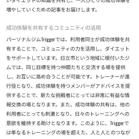
いダイエットの知識を共有し、一人ひとりの成功体験を
Triggerが提供するサポートで理想の体型を手に
増やしていくための記事をお届けします。
入れる
Triggerの総合サポート内容
成功体験を共有するコミュニティの活用
理想の体型を手に入れるための道のり
パーソナルジムTriggerでは、利用者同士が成功体験を共
サポートを活用した達成感の高め方
有することで、コミュニティの力を活用し、ダイエット
Triggerがもたらす長期的な健康効果
をサポートしています。日立市という地域に根付いたジ
ムでは、同じ目標を持つ仲間たちと交流する場を提供
目標達成後も続けられるサポート
し、お互いに高め合うことが可能です。トレーナーが進
Triggerが提供するサステナブルなサポート
行役となり、成功体験を持つメンバーがアドバイスを提
体制
供することで、新たな挑戦者にとっては非常に有益な情
報交換の場となります。また、成功体験の共有は、他の
利用者にとっても刺激となり、日々のトレーニングへの
意欲を維持する助けとなります。このように、Triggerで
は単なるトレーニングの場を超えた、人と人とのつなが