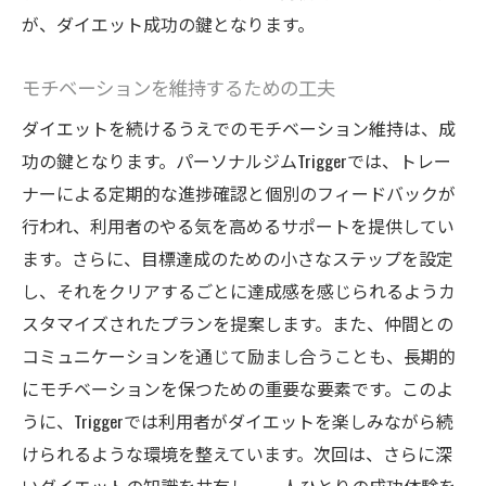
健康を損なわないための運動法
が、ダイエット成功の鍵となります。
精神的健康も考慮したダイエット
日立市で見られる間違いやすいダイエット
モチベーションを維持するための工夫
法
ダイエットを続けるうえでのモチベーション維持は、成
日立市のパーソナルジムが示す持続可能なダイ
功の鍵となります。パーソナルジムTriggerでは、トレー
エット法
ナーによる定期的な進捗確認と個別のフィードバックが
持続可能なダイエットの基礎知識
行われ、利用者のやる気を高めるサポートを提供してい
生活習慣の改善で無理なく続ける
ます。さらに、目標達成のための小さなステップを設定
し、それをクリアするごとに達成感を感じられるようカ
短期間の効果より長期的な健康維持を重視
スタマイズされたプランを提案します。また、仲間との
テクノロジーを活用したダイエット進行管
コミュニケーションを通じて励まし合うことも、長期的
理
にモチベーションを保つための重要な要素です。このよ
地域特性に応じた持続可能な方法
うに、Triggerでは利用者がダイエットを楽しみながら続
日立市における持続可能なダイエットの実
けられるような環境を整えています。次回は、さらに深
践例