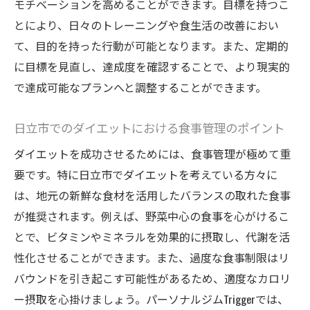
モチベーションを高めることができます。目標を持つこ
ス
とにより、日々のトレーニングや食生活の改善におい
継続的なフォローアップで目標維持
て、目的を持った行動が可能となります。また、定期的
Triggerならではのダイエット成功の秘訣
に目標を見直し、達成度を確認することで、より現実的
ダイエット成功に導く日立市のトレーナーの役
で達成可能なプランへと調整することができます。
割と重要性
専門トレーナーが提供する個別対応のメリ
日立市でのダイエットにおける食事管理のポイント
ット
ダイエットを成功させるためには、食事管理が極めて重
経験豊富なプロによる効果的な指導
要です。特に日立市でダイエットを考えている方々に
トレーニング中の安全性を確保するサポー
は、地元の新鮮な食材を活用したバランスの取れた食事
ト
が推奨されます。例えば、野菜中心の食事を心がけるこ
コミュニケーションを通じた信頼関係の構
とで、ビタミンやミネラルを効果的に摂取し、代謝を活
築
性化させることができます。また、過度な食事制限はリ
モチベーションを高める個別アプローチ
バウンドを引き起こす可能性があるため、適度なカロリ
ー摂取を心掛けましょう。パーソナルジムTriggerでは、
結果を出すためのトレーナーの工夫