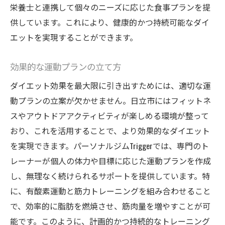
栄養士と連携して個々のニーズに応じた食事プランを提
Triggerジムでのダイエット体験談と成功事例の
供しています。これにより、健康的かつ持続可能なダイ
紹介
エットを実現することができます。
成功事例から学ぶダイエットの秘訣
実際の体験談から得られるモチベーション
効果的な運動プランの立て方
個々の目標に合わせた成功例
ダイエット効果を最大限に引き出すためには、適切な運
困難を乗り越えた成功者のストーリー
動プランの立案が欠かせません。日立市にはフィットネ
Triggerでの変化を実感した声
スやアウトドアアクティビティが楽しめる環境が整って
成功体験が示すTriggerの信頼性
おり、これを活用することで、より効果的なダイエット
健康的な体重減少を目指す日立市でのダイエッ
を実現できます。パーソナルジムTriggerでは、専門のト
ト注意点
レーナーが個人の体力や目標に応じた運動プランを作成
し、無理なく続けられるサポートを提供しています。特
無理のないダイエット計画の立て方
に、有酸素運動と筋力トレーニングを組み合わせること
食事制限のリスクと注意点
で、効率的に脂肪を燃焼させ、筋肉量を増やすことが可
リバウンドを防ぐための心掛け
能です。このように、計画的かつ持続的なトレーニング