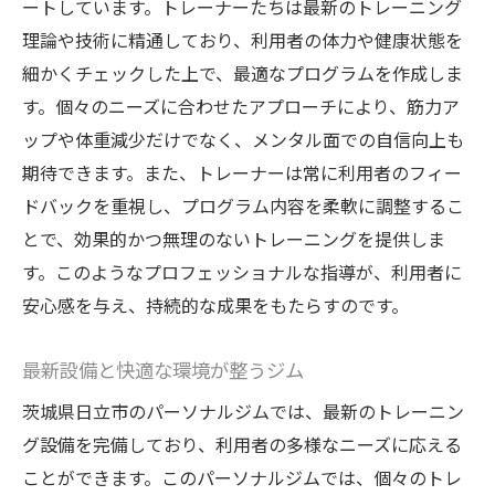
ートしています。トレーナーたちは最新のトレーニング
初回カウンセリングで現状を分析
理論や技術に精通しており、利用者の体力や健康状態を
目標に応じたプランとスケジュールの作成
細かくチェックした上で、最適なプログラムを作成しま
トレーニングの定期的な見直しと調整
す。個々のニーズに合わせたアプローチにより、筋力ア
ップや体重減少だけでなく、メンタル面での自信向上も
食事制限ではなく持続可能な食習慣の確立
期待できます。また、トレーナーは常に利用者のフィー
進捗状況の定期チェックとフィードバック
ドバックを重視し、プログラム内容を柔軟に調整するこ
達成後も維持するためのサポート
とで、効果的かつ無理のないトレーニングを提供しま
日立市での健康的なライフスタイルをパーソナ
す。このようなプロフェッショナルな指導が、利用者に
ルジムで実現
安心感を与え、持続的な成果をもたらすのです。
パーソナルジムでのトレーニングを日常に
取り入れる
最新設備と快適な環境が整うジム
外部活動と組み合わせた健康的生活
茨城県日立市のパーソナルジムでは、最新のトレーニン
ジム外での健康維持のためのアドバイス
グ設備を完備しており、利用者の多様なニーズに応える
コミュニティ参加で相乗効果を生む
ことができます。このパーソナルジムでは、個々のトレ