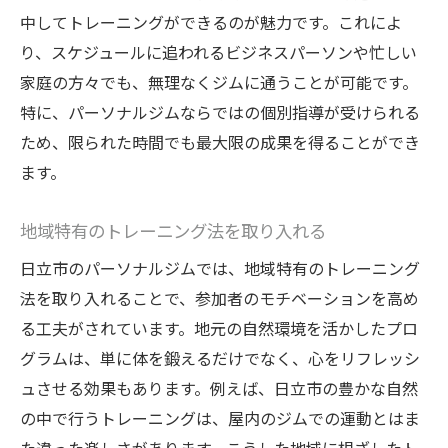
中してトレーニングができるのが魅力です。これによ
地域特有の食材を活用した栄養指導
り、スケジュールに追われるビジネスパーソンや忙しい
地元住民との交流を深めるジム活動
家庭の方々でも、無理なくジムに通うことが可能です。
地域イベントとの連携で目標達成を支援
特に、パーソナルジムならではの個別指導が受けられる
地方都市ならではのアットホームな雰囲気
ため、限られた時間でも最大限の成果を得ることができ
地域特化型のトレーニングで親近感アップ
ます。
パーソナルジムで自信を引き出す方法とその効
果
地域特有のトレーニング法を取り入れる
パーソナルコーチングでライフスタイルを
日立市のパーソナルジムでは、地域特有のトレーニング
改革
法を取り入れることで、参加者のモチベーションを高め
モチベーションを維持するためのメンタル
る工夫がされています。地元の自然環境を活かしたプロ
サポート
グラムは、単に体を鍛えるだけでなく、心をリフレッシ
ュさせる効果もあります。例えば、日立市の豊かな自然
自分のペースで進めるトレーニングの利点
の中で行うトレーニングは、屋内のジムでの運動とはま
目標達成までの道のりを共有する安心感