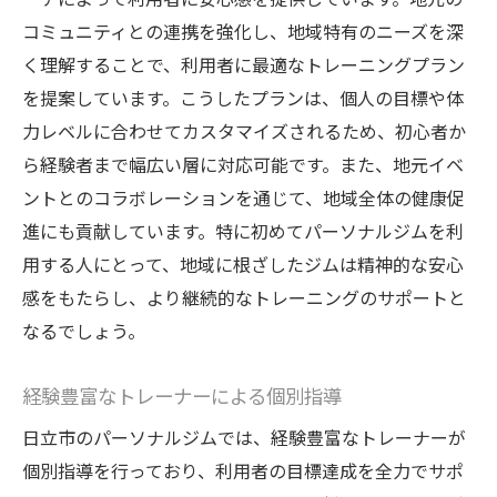
トレーナーのフィードバックで自己肯定感
コミュニティとの連携を強化し、地域特有のニーズを深
向上
く理解することで、利用者に最適なトレーニングプラン
挑戦を楽しむメンタリティを育む
を提案しています。こうしたプランは、個人の目標や体
自分の限界を超える達成感
力レベルに合わせてカスタマイズされるため、初心者か
茨城県日立市でのパーソナルジムのプログラム
ら経験者まで幅広い層に対応可能です。また、地元イベ
内容とは
ントとのコラボレーションを通じて、地域全体の健康促
個別カウンセリングで最適プランを提案
進にも貢献しています。特に初めてパーソナルジムを利
用する人にとって、地域に根ざしたジムは精神的な安心
食事管理を含む包括的サポート
感をもたらし、より継続的なトレーニングのサポートと
機能改善を目指したストレッチプログラム
なるでしょう。
筋力向上を目的とした専門プログラム
有酸素運動を取り入れたバランスプラン
経験豊富なトレーナーによる個別指導
メンタル面からもサポートするプログラム
日立市のパーソナルジムでは、経験豊富なトレーナーが
パーソナルジムで理想の体型を手に入れるステ
個別指導を行っており、利用者の目標達成を全力でサポ
ップ