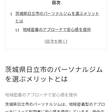
目次
茨城県日立市のパーソナルジムを選ぶメリット
とは
地域密着のアプローチで安心感を提供
経験豊富なトレーナーによる個別指導
最新設備と快適な環境が整うジム
柔軟なスケジュールで忙しい人にも対応
地域特有のトレーニング法を取り入れる
茨城県日立市のパーソナルジム
長期的な健康維持をサポート
を選ぶメリットとは
パーソナルジムで自分に自信を持てる理由
個別プランで効率的に目標達成
地域密着のアプローチで安心感を提供
進捗を見える化してモチベーションアップ
茨城県日立市のパーソナルジムは、地域密着型のアプロ
成功体験が自信を高める
ーチによって利用者に安心感を提供しています。地元の