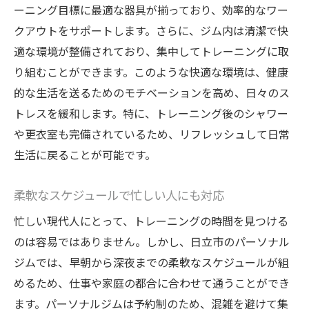
ストレス管理とリラクゼーションの提案
ーニング目標に最適な器具が揃っており、効率的なワー
クアウトをサポートします。さらに、ジム内は清潔で快
地域のイベントを活用した健康生活
適な環境が整備されており、集中してトレーニングに取
パーソナルジムを利用することで得られる生活
り組むことができます。このような快適な環境は、健康
の充実感
的な生活を送るためのモチベーションを高め、日々のス
新しい自分に出会う喜び
トレスを緩和します。特に、トレーニング後のシャワー
日常に活力をもたらすトレーニング
や更衣室も完備されているため、リフレッシュして日常
健康的な生活で得られる心の平和
生活に戻ることが可能です。
生活の質を向上させる意識と行動
プライベート時間を充実させる影響
柔軟なスケジュールで忙しい人にも対応
健康維持が人生の質を高める
忙しい現代人にとって、トレーニングの時間を見つける
茨城県日立市の地域性を活かしたパーソナルジ
のは容易ではありません。しかし、日立市のパーソナル
ムの魅力
ジムでは、早朝から深夜までの柔軟なスケジュールが組
めるため、仕事や家庭の都合に合わせて通うことができ
地元の自然を活かしたアウトドアプログラ
ます。パーソナルジムは予約制のため、混雑を避けて集
ム