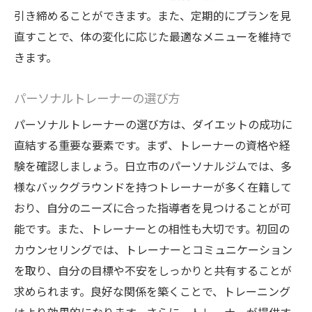
引き締めることができます。また、定期的にプランを見
心と体のバランスを保つ重要性
直すことで、体の変化に応じた最適なメニューを維持で
生活習慣を見直すタイミング
きます。
継続のためのメンタルトレーニング
専門家の視点で見る成果の指標
パーソナルトレーナーの選び方
日立市で健康的にダイエットを続けるためのモ
パーソナルトレーナーの選び方は、ダイエットの成功に
チベーション維持法
直結する重要な要素です。まず、トレーナーの資格や経
目標を明確にし続ける方法
験を確認しましょう。日立市のパーソナルジムでは、多
小さな成功を積み重ねる
様なバックグラウンドを持つトレーナーが多く在籍して
おり、自分のニーズに合った指導者を見つけることが可
サポートを受けることの意義
能です。また、トレーナーとの相性も大切です。初回の
ストレス管理とリラクゼーションの重要性
カウンセリングでは、トレーナーとコミュニケーション
フィードバックを活用するメリット
を取り、自分の目標や不安をしっかりと共有することが
新しいチャレンジを取り入れる
求められます。良好な関係を築くことで、トレーニング