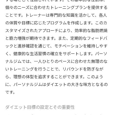
バランスの取れた食事の基本
個々のニーズに合わせたトレーニングプランを提供する
筋力トレーニングの効果とメリット
ことです。トレーナーは専門的な知識を活かして、各人
有酸素運動の取り入れ方
の体質や目標に応じたプログラムを作成します。このカ
日常生活でダイエットをサポートする方法
スタマイズされたアプローチにより、効率的な脂肪燃焼
日立市のパーソナルジムで理想の体型を目指す
と筋力増強が期待できます。また、定期的なフィードバ
具体的な方法
ックと進捗確認を通じて、モチベーションを維持しやす
個別にカスタマイズされたトレーニングメ
く、健康的な生活習慣の確立をサポートします。パーソ
ニュー
ナルジムでは、一人ひとりのペースに合わせた無理のな
いトレーニングを行うことで、リバウンドを防ぎなが
食事指導の内容と実践方法
ら、理想の体型を追求することができます。このよう
モチベーションを維持するためのサポート
に、パーソナルジムはダイエットの大きな味方となるの
結果を出すための継続のコツ
です。
フィットネスガジェットの活用方法
トレーニングの進捗を測る方法
ダイエット目標の設定とその重要性
ダイエット成功を導く日立市のパーソナルジム