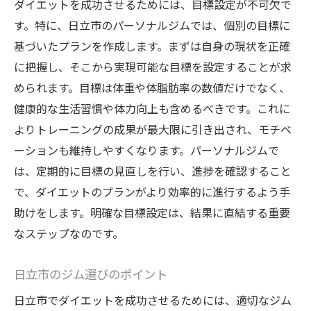
ダイエットを成功させるためには、目標設定が不可欠で
の選び方
す。特に、日立市のパーソナルジムでは、個別の目標に
信頼できるジムの見分け方
基づいたプランを作成します。まずは自身の現状を正確
トレーナーの資格と経験を確認する
に把握し、そこから実現可能な目標を設定することが求
体験レッスンを活用する方法
められます。目標は体重や体脂肪率の数値だけでなく、
健康的な生活習慣や体力向上も含めるべきです。これに
施設の設備と環境をチェックする
よりトレーニングの成果が最大限に引き出され、モチベ
料金体系と契約内容の確認
ーションも維持しやすくなります。パーソナルジムで
口コミや評判の活用法
は、定期的に目標の見直しを行い、進捗を確認すること
理想の体型へ導くパーソナルジムのダイエット
で、ダイエットのプランがより効率的に進行するよう手
プログラムの魅力
助けをします。明確な目標設定は、結果に直結する重要
パーソナルなアプローチの利点
なステップなのです。
最新のトレーニング技術とは
専門家による個別カウンセリング
日立市のジム選びのポイント
プログラムの柔軟性と適応力
日立市でダイエットを成功させるためには、適切なジム