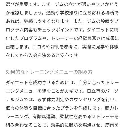
コミュニティの力を活用する
選びが重要です。まず、ジムの立地が通いやすいかどう
か確認しましょう。通勤や学校帰りに立ち寄れる場所で
目標達成までのサポート体制
あれば、継続しやすくなります。また、ジムの設備やプ
日立市のパーソナルジムで得られるダイエット
ログラム内容もチェックポイントです。ダイエットに特
の成功体験の共有
化したプログラムや、トレーナーの経験豊富さは成果に
成功事例紹介とその背景
直結します。口コミや評判を参考に、実際に見学や体験
異なるニーズに応じたアプローチ
をしてから入会を決めると安心です。
ダイエットを成功に導いた要因
学んだことを他の生活面にも応用する
効果的なトレーニングメニューの組み方
挑戦と達成感の重要性
ダイエットを成功させるためには、自分に合ったトレー
経験者の声から学ぶこと
ニングメニューを組むことがカギです。日立市のパーソ
パーソナルジムの専門家が語る成功するダイエ
ナルジムでは、まず体力測定やカウンセリングを行い、
ットの秘訣
個々の体質や目標に合ったプランを作成します。筋力ト
レーニング、有酸素運動、柔軟性を高めるストレッチを
失敗しないダイエットのポイント
組み合わせることで、効果的に脂肪を燃焼させ、筋肉を
目標設定の精度を上げる方法