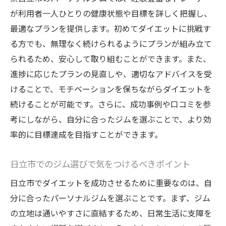
力
が利用者一人ひとりの健康状態や目標を詳しく把握し、
最適なプランを提供します。初めてダイエットに挑戦す
短期間での成果を実感するためのサポート
る方でも、無理なく続けられるようにプランが組み立て
安心・安全のトレーニング環境
られるため、安心して取り組むことができます。また、
目標達成までのモチベーション管理
進捗に応じたプランの見直しや、適切なアドバイスを受
時間効率の良いトレーニングスケジュール
けることで、モチベーションを保ちながらダイエットを
ダイエット仲間とのネットワーク作り
続けることが可能です。さらに、成功事例や口コミを参
成功するダイエットのためにパーソナルジムが
考にしながら、自分に合ったジムを選ぶことで、より効
提供するサポート
率的に目標達成を目指すことができます。
カスタマイズされたトレーニングプランの
日立市でのジム選びで気をつけるべきポイント
提供
結果を出すための定期的な進捗評価
日立市でダイエットを成功させるために重要なのは、自
栄養指導による食生活の改善
分に合ったパーソナルジムを選ぶことです。まず、ジム
の立地は通いやすさに直結するため、日常生活に支障を
メンタルヘルスケアのアドバイス