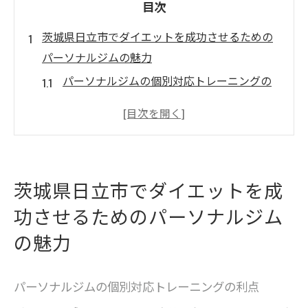
目次
茨城県日立市でダイエットを成功させるための
パーソナルジムの魅力
パーソナルジムの個別対応トレーニングの
利点
日立市のジムで提供される最新設備の紹介
専門家によるモチベーション維持のサポー
ト
茨城県日立市でダイエットを成
効率的なダイエットを実現するためのカス
功させるためのパーソナルジム
タマイズプラン
日立市でのジム選びで気をつけるべきポイ
の魅力
ント
コミュニティとともに健康的なライフスタ
パーソナルジムの個別対応トレーニングの利点
イルを築く方法