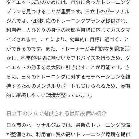
ダイエット成功のためには、自分に合ったトレーニング
パーソナルジムでのダイエット計画がもたらす
プランを見つけることが重要です。日立市のパーソナル
健康的な変化
ジムでは、個別対応のトレーニングプランが提供され、
ダイエットがもたらす体脂肪率の変化
利用者一人ひとりの身体の状態や目標に応じてカスタマ
メンタルヘルスへのポジティブな影響
イズされます。これにより、効率的に目標に近づくこと
健康的な食事指導とダイエットの効果
ができるのです。また、トレーナーが専門的な知識を活
かし、科学的根拠に基づいたアドバイスを行うため、ダ
継続的な運動習慣の重要性
イエットの効果を最大限に引き出すことが可能です。さ
体力向上と日常生活への好影響
らに、日々のトレーニングに対するモチベーションを維
健康的な体重管理のための長期的アプロー
持するためのメンタルサポートも受けられるため、長期
チ
的に継続しやすい環境が整っています。
日立市のパーソナルジムで理想の体型を手に入
れる秘訣
日立市のジムで提供される最新設備の紹介
目標設定とその達成方法の重要性
日立市のパーソナルジムでは、最新のトレーニング設備
パーソナルトレーナーがもたらすモチベー
が整備され、利用者に質の高いトレーニング環境を提供