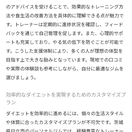
ーニング
のアドバイスを受けることで、効果的なトレーニング方
成功したダイエット事例から学ぶ
法や食生活の改善方法を具体的に理解できる点が魅力で
ダイエットの第一歩：日立市のパーソナルジム
す。トレーナーは定期的に進捗状況を確認し、フィード
選びのポイント
バックを通じて自己管理を促します。また、心理的サポ
ートも充実しており、やる気の低下を防ぐことが可能で
自分に合ったジムの選び方の基本
す。こうした支援体制により、多くの人が理想の体型を
パーソナルジムの設備チェックリスト
目指す上で大きな励みとなっています。現地での口コミ
トレーナーとのコミュニケーションの重要
や実際の体験談も参考にしながら、自分に最適なジムを
性
選びましょう。
価格設定とプラン内容の比較
フィードバックとサポート体制の確認
効率的なダイエットを実現するためのカスタマイズプ
ラン
ジム訪問時のチェックポイント
日立市でのダイエットを加速！パーソナルジム
ダイエットを効率的に進めるには、個々の生活スタイル
のメリットとは
や体質に合ったカスタマイズプランが不可欠です。茨城
日立市のジムで受けられる個別プランの魅
県日立市のパーソナルジムでは、経験豊富なトレーナー