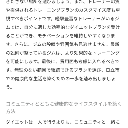
きたさない場所を選びましょう。また、トレーナーの質
ライフスタイルに合わせた目標設定
や提供されるトレーニングプランのカスタマイズ度も重
日立市のジムでの成功体験の共有
視すべきポイントです。経験豊富なトレーナーがいるジ
日立市で健康的にダイエットを続けるためのジ
ムでは、自分に適した効率的なダイエットプランを受け
ムの選び方
ることができ、モチベーションを維持しやすくなりま
長く通えるジムの条件とは
す。さらに、ジムの設備や雰囲気も見逃せません。最新
設備の充実度とその重要性
の設備が整っているジムは、より効果的なトレーニング
トレーナーの経験と資格の確認
を可能にします。最後に、費用面も考慮に入れるべきで
す。無理のない範囲で継続できるプランを選び、日立市
立地と通いやすさがもたらす効果
での健康的な生活を築くための一歩を踏み出しましょ
プログラムの多様性と柔軟性
う。
口コミやレビューを参考にした選び方
コミュニティとともに健康的なライフスタイルを築く
方法
ダイエットは一人で行うよりも、コミュニティと一緒に