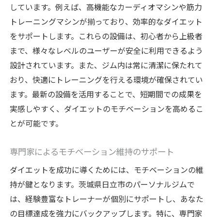
ションの維持
しています。例えば、高機能なカーディオマシンや筋力
日立市のパーソナルジムでのユニークなト
トレーニングマシンが揃っており、効率的なダイエット
レーニング方法
をサポートします。これらの設備は、初心者から上級者
定期的な進捗チェックとフィードバック
まで、様々なレベルのユーザーが安全に利用できるよう
自己効力感を高めるための成功体験
設計されています。また、ジム内は常に清潔に保たれて
おり、快適にトレーニングを行える環境が確保されてい
ダイエット仲間との交流による相乗効果
ます。最新の設備を活用することで、短期間での成果を
専門家の指導で日立市のダイエットが簡単に！
実感しやすく、ダイエットのモチベーションを高めるこ
専門家が提供するパーソナルなアドバイス
とが可能です。
ダイエットにおける効果的な運動プランの
構築
専門家によるモチベーション維持のサポート
日立市でのパーソナルトレーナー選びのポ
ダイエットを成功に導くためには、モチベーションの維
イント
持が鍵となります。茨城県日立市のパーソナルジムで
栄養士の指導で食生活を改善
は、経験豊富なトレーナーが個別にサポートし、あなた
モチベーションを保つためのメンタルトレ
の目標達成を強力にバックアップします。特に、専門家