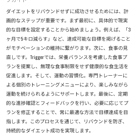
持続可能な体重管理のための日々の習慣
ダイエットをリバウンドせずに成功させるためには、計
トレーナーが教えるストレス管理テクニッ
画的なステップが重要です。まず最初に、具体的で現実
ク
的な目標を設定することから始めましょう。例えば、「3
ヶ月で5キロ減らす」など、達成可能な目標を掲げること
専門家による体組成分析とフィードバック
がモチベーションの維持に繋がります。次に、食事の見
ダイエットを成功させるための目標設定
直しです。Triggerでは、栄養バランスを考慮した食事プ
パーソナルジムでの継続サポートの重要性
ランを提案し、無理な食事制限をせず健康的な食生活を
日立市のパーソナルジムが提供するダイエット
促進します。そして、運動の習慣化。専門トレーナーに
プランの魅力
よる個別のトレーニングメニューにより、楽しみながら
個々のニーズに応じたオーダーメイドプラ
運動を続けられるようにサポートします。最後に、定期
ン
的な進捗確認とフィードバックを行い、必要に応じてプ
最新のフィットネステクノロジーの活用法
ランを修正することで、常に最適な方法で目標達成を目
グループセッションと個人セッションの選
指します。このプロセスを通じて、リバウンドを防ぎ、
択肢
持続的なダイエット成功を実現します。