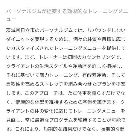
パーソナルジムの快適なトレーニング環境
パーソナルジムが提案する効果的なトレーニングメニ
地域に密着したサポート体制の利点
ュー
ダイエット初心者に優しいプログラム
茨城県日立市のパーソナルジムでは、リバウンドしない
ダイエットでリバウンドしないための地域密着
ダイエットを実現するために、個々の体質や目標に応じ
型サポート体制
たカスタマイズされたトレーニングメニューを提供して
地域コミュニティとの協力によるサポート
います。まず、トレーナーは初回のカウンセリングで、
地域イベントを活用した健康促進活動
クライアントの生活スタイルや運動歴を詳しく把握し、
地元企業とのコラボレーションによる健康
それに基づいて筋力トレーニング、有酸素運動、そして
支援
柔軟性を高めるストレッチを組み合わせたプランを提案
パーソナルジムの地域ネットワークの活用
します。このアプローチは、ただ体重を減らすだけでな
法
く、健康的な体型を維持するための基盤を築きます。ク
ライアントの体の変化に応じてトレーニングメニューを
日立市内でのサポートグループの役割
見直し、常に最適なプログラムを維持することが可能で
地域特有の健康リソースの活用
す。これにより、短期的な結果だけでなく、長期的な健
日立市でのパーソナルジム利用がダイエット成