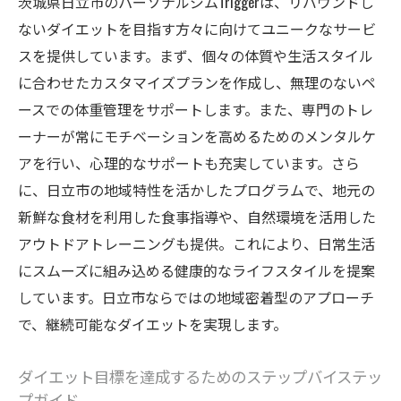
茨城県日立市のパーソナルジムTriggerは、リバウンドし
ソナルジムの利点
ないダイエットを目指す方々に向けてユニークなサービ
リバウンドを防ぐためのメンタルサポート
スを提供しています。まず、個々の体質や生活スタイル
パーソナルジムが提供するモチベーション
に合わせたカスタマイズプランを作成し、無理のないペ
管理
ースでの体重管理をサポートします。また、専門のトレ
ーナーが常にモチベーションを高めるためのメンタルケ
生活習慣を改善する食事指導の重要性
アを行い、心理的なサポートも充実しています。さら
日立市での独自のリバウンド防止プログラ
に、日立市の地域特性を活かしたプログラムで、地元の
ム
新鮮な食材を利用した食事指導や、自然環境を活用した
長期的な体重維持のための定期的なチェッ
アウトドアトレーニングも提供。これにより、日常生活
クイン
にスムーズに組み込める健康的なライフスタイルを提案
専門家による栄養バランスのアドバイス
しています。日立市ならではの地域密着型のアプローチ
専門トレーナーが教えるダイエット成功ポイン
で、継続可能なダイエットを実現します。
トと持続可能な体重管理
専門トレーナーによる個別カウンセリング
ダイエット目標を達成するためのステップバイステッ
プガイド
の効果