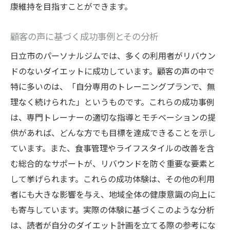
康維持を目指すことができます。
功につながる理由
日立市の豊富なフィットネス資源の活用
顧客の声に基づく成功事例とその分析
パーソナルジムが持つ地域密着の強み
日立市のパーソナルジムでは、多くの利用者がリバウン
地元での成功事例から学ぶダイエット戦略
ドのないダイエットに成功しています。顧客の声の中で
日立市特有の健康トレンドとその影響
特に多いのは、「自分専用のトレーニングプランで、無
パーソナルジムが提供する地域限定のサー
理なく続けられた」というものです。これらの成功事例
ビス
は、専門トレーナーの適切な指導とモチベーションの提
地元の健康イベントへの積極的な参加
供があれば、どんな方でも目標を達成できることを示し
ています。また、食事管理やライフスタイルの改善を含
オーダーメイドのトレーニングプランがダイエ
む総合的なサポートが、リバウンドを防ぐ重要な要素と
ットに与える影響
して挙げられます。これらの成功体験は、その他の利用
個別のニーズに応えるプランの重要性
者にも大きな影響を与え、地域全体の健康意識の向上に
トレーニング効果を最大化するカスタマイ
も寄与しています。実際の体験に基づくこのような分析
ズ
は、読者が自分のダイエット計画を立てる際の参考にな