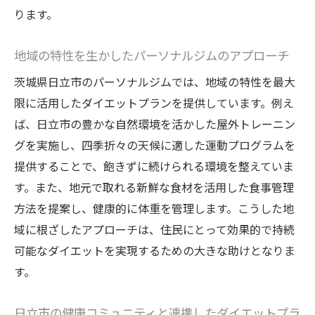
ダイエット成果を上げるパーソナルトレー
ります。
ニング
個々の進捗に応じた柔軟なプラン調整
地域の特性を生かしたパーソナルジムのアプローチ
オーダーメイドプランによるモチベーショ
茨城県日立市のパーソナルジムでは、地域の特性を最大
ンの向上
限に活用したダイエットプランを提供しています。例え
他のダイエット方法との差異とその効果
ば、日立市の豊かな自然環境を活かした屋外トレーニン
健康的に体重を減らすための具体的なアプロー
グを実施し、四季折々の天候に適した運動プログラムを
チと成功事例
提供することで、飽きずに続けられる環境を整えていま
健康的な食生活の実践法
す。また、地元で取れる新鮮な食材を活用した食事管理
方法を提案し、健康的に体重を管理します。こうした地
日立市の自然を活かしたアウトドアフィッ
域に根ざしたアプローチは、住民にとって効果的で持続
トネス
可能なダイエットを実現するための大きな助けとなりま
成功したダイエット事例に学ぶ実践的なヒ
す。
ント
専門家のアドバイスを活かした成功事例
日立市の健康コミュニティと連携したダイエットプラ