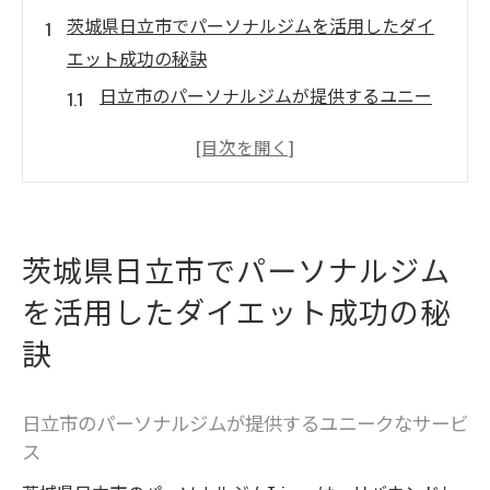
茨城県日立市でパーソナルジムを活用したダイ
エット成功の秘訣
日立市のパーソナルジムが提供するユニー
クなサービス
ダイエット目標を達成するためのステップ
バイステップガイド
パーソナルジムが提案する効果的なトレー
茨城県日立市でパーソナルジム
ニングメニュー
を活用したダイエット成功の秘
顧客の声に基づく成功事例とその分析
地域の特性を生かしたパーソナルジムのア
訣
プローチ
日立市の健康コミュニティと連携したダイ
日立市のパーソナルジムが提供するユニークなサービ
エットプラン
ス
リバウンドを防ぐためのダイエット方法とパー