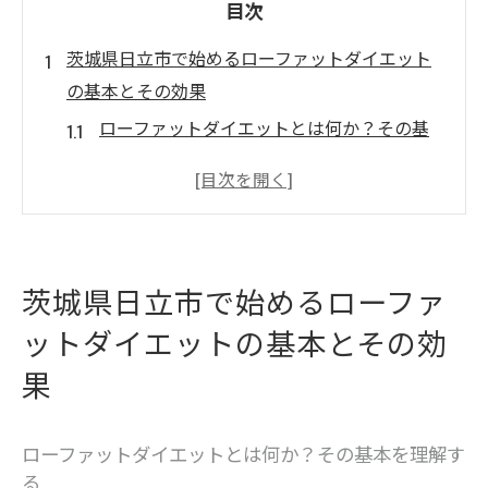
目次
茨城県日立市で始めるローファットダイエット
の基本とその効果
ローファットダイエットとは何か？その基
本を理解する
日立市におけるローファットダイエットの
メリット
脂肪摂取を抑えることで得られる健康効果
茨城県日立市で始めるローファ
バランスの取れた食事がもたらす心身の変
ットダイエットの基本とその効
化
日立市で実践するローファットダイエット
果
の第一歩
ローファットダイエットがサポートする健
ローファットダイエットとは何か？その基本を理解す
康的な生活スタイル
る