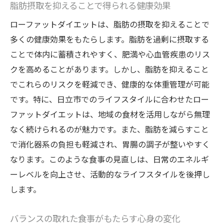
個々のニーズに応じたプログラム設計の重
脂肪摂取を抑えることで得られる健康効果
要性
ローファットダイエットは、脂肪の摂取を抑えることで
プロから学ぶ運動と食事の知識
多くの健康効果をもたらします。脂肪を過剰に摂取する
日立市のジムでのコミュニティの力
ことで体内に蓄積されやすく、肥満や心血管疾患のリス
継続的なサポートがもたらす成功の秘訣
クを高めることがあります。しかし、脂肪を抑えること
でこれらのリスクを軽減でき、健康的な体重管理が可能
ローファットダイエットのメリットを最大限に
です。特に、日立市でのライフスタイルに合わせたロー
引き出すための秘訣
ファットダイエットは、地域の食材を活用しながら無理
脂肪を抑えつつ栄養を摂るコツ
なく続けられるのが魅力です。また、脂肪を減らすこと
日常生活で意識するべきポイント
で消化器系の負担も軽減され、胃腸の調子が整いやすく
ダイエットを楽しく続けるための心理的ア
なります。このような食事の見直しは、日常のエネルギ
プローチ
ーレベルを向上させ、活動的なライフスタイルを後押し
成功者に聞く！効果を実感するためのステ
します。
ップ
日立市で利用できるサポートツールとその
バランスの取れた食事がもたらす心身の変化