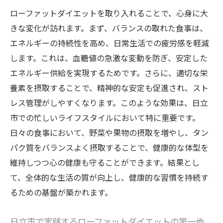
活用法
ローファットダイエットを取り入れることで、心身に大
効果を高めるための食事と運動の調整方法
きな変化が訪れます。まず、バランスの取れた食事は、
日立市でのローファットダイエットがもたらす
エネルギーの持続性を高め、日常生活での疲労感を軽減
健康的な変化
します。これは、血糖値の急激な変動を防ぎ、安定した
体重減少だけでなく得られる心身の健康
エネルギー供給を実現するためです。さらに、適切な栄
養素を摂取することで、精神的な安定も促進され、スト
日立市の自然とローファットダイエットの
レス管理がしやすくなります。このような効果は、日立
相乗効果
市での忙しいライフスタイルにおいて特に重要です。
食習慣改善がもたらす生活の質の向上
日々の食事において、野菜や果物の摂取を増やし、タン
健康的な体型維持のための継続的な取り組
パク質をバランスよく摂取することで、健康的な体型を
み
維持しつつ心の健康も守ることができます。結果とし
地元の食材を活用したダイエットの楽しみ
て、全体的な生活の質が向上し、健康的な習慣を持続す
方
るための基盤が築かれます。
ローファットダイエットが与える新しい生
活の視点
日立市で実践するローファットダイエットの第一歩