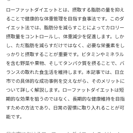
ローファットダイエットで健康的に体重を減ら
ローファットダイエットとは、摂取する脂肪の量を抑え
す方法
ることで健康的な体重管理を目指す食事法です。このダ
日立市でのローファットダイエットの実践
イエット法では、脂肪分を減らすことによってカロリー
方法
摂取量をコントロールし、体重減少を促進します。しか
効果的な食材選びとそのレシピ
し、ただ脂肪を減らすだけではなく、必要な栄養素をし
っかりと摂取することが重要です。ビタミンやミネラル
日常生活に取り入れる運動とその重要性
を含む野菜や果物、そしてタンパク質を摂ることで、バ
ダイエットを続けるためのモチベーション
ランスの取れた食生活を維持します。本記事では、日立
維持法
市での具体的な成功事例を交えながら、そのメリットに
専門家が教える日々の体重管理のポイント
ついて詳しく解説します。ローファットダイエットは短
食事と運動のバランスを保つためのアドバ
期的な効果を狙うのではなく、長期的な健康維持を目指
イス
すための方法であり、日常の習慣に取り入れることが可
パーソナルジムTriggerが提供する日立市でのダ
能です。
イエット成功事例
実際の成功事例から学ぶローファットダイ