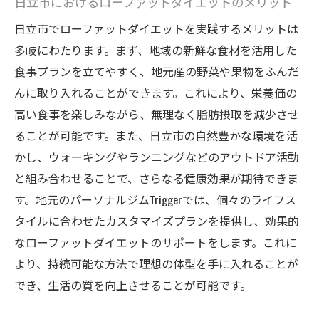
日立市におけるローファットダイエットのメリット
エットの効果
日立市でローファットダイエットを実践するメリットは
個別プランで成功した会員の声とその変化
多岐にわたります。まず、地域の新鮮な食材を活用した
パーソナルジムでのサポートがもたらす結
食事プランを立てやすく、地元産の野菜や果物をふんだ
果
んに取り入れることができます。これにより、栄養価の
トレーナーと共に乗り越えたダイエットの
高い食事を楽しみながら、無理なく脂肪摂取を減少させ
壁
ることが可能です。また、日立市の自然豊かな環境を活
かし、ウォーキングやランニングなどのアウトドア活動
カスタマイズされたプログラムの成功要因
と組み合わせることで、さらなる健康効果が期待できま
日立市のジムで見つけた理想の体型への道
す。地元のパーソナルジムTriggerでは、個々のライフス
ダイエット成功の鍵は日立市のパーソナルジム
タイルに合わせたカスタマイズプランを提供し、効果的
での専門的なサポート
なローファットダイエットのサポートをします。これに
パーソナルジムが提供する専門的指導のメ
より、持続可能な方法で理想の体型を手に入れることが
リット
でき、生活の質を向上させることが可能です。
トレーナーの役割と安心感の大切さ