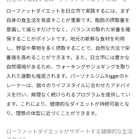
ダイエットを始める前に知っておきたい重要な
ローファットダイエットを日立市で実践するには、まず
ポイントとは
自身の食生活を見直すことが重要です。脂肪の摂取量を
ダイエットの目標設定とその方法
意識して減らすだけでなく、バランスの取れた栄養を確
日立市でのダイエット開始時に注意するこ
保することがポイントです。地元の新鮮な食材を利用
と
し、野菜や果物を多く摂取することで、自然な方法で栄
個々の体質に合ったダイエットプランの見
養価を高めることができます。また、日立市には豊かな
つけ方
自然環境があるため、ウォーキングやジョギングを取り
入れた運動も推奨されます。パーソナルジムTriggerのト
食事管理の基本とその実践
レーナーは、個々のライフスタイルに合わせたアドバイ
ダイエット中のメンタルケアの重要性
スを行い、無理なく続けられるプログラムを提供してい
専門家のアドバイスを受けるメリット
ます。これにより、健康的なダイエットが持続可能とな
日立市におけるパーソナルジムの選び方とその
り、理想の体型に近づくことができます。
利点
自分に合ったジムを選ぶためのポイント
ローファットダイエットがサポートする健康的な生活
日立市のジムの特徴と提供するサービス