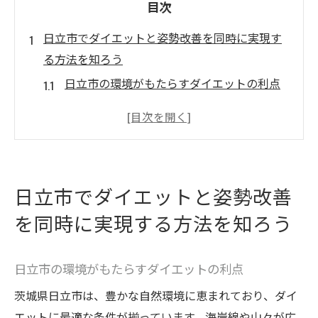
目次
日立市でダイエットと姿勢改善を同時に実現す
る方法を知ろう
日立市の環境がもたらすダイエットの利点
姿勢改善とダイエットの相乗効果を引き出
す
地元の自然を活用したエクササイズ法
日立市での姿勢改善に役立つ日常の工夫
日立市でダイエットと姿勢改善
地域の専門家から学ぶ姿勢改善の基本
を同時に実現する方法を知ろう
身近な施設でのダイエットサポート
専門家が語る日立市での効果的なダイエットア
日立市の環境がもたらすダイエットの利点
プローチ
プロが推薦する日立市でのダイエットメニ
茨城県日立市は、豊かな自然環境に恵まれており、ダイ
ュー
エットに最適な条件が揃っています。海岸線や山々が広