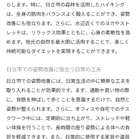
専門家による姿勢矯正プログラムの紹介
らします。特に、日立市の森林を活用したハイキング
効果的な姿勢改善をサポートするアイテム
は、全身の筋肉をバランスよく鍛えることができ、姿勢
改善にも役立ちます。さらに、水辺近くでのヨガやスト
姿勢改善の成功例から学ぶ秘訣
レッチは、リラックス効果とともに、心身の柔軟性を高
日立市のパーソナルジムで姿勢改善とダイエッ
めます。地元の自然を最大限に活用することで、楽しく
トを両立させる
持続可能なダイエットを実現することができます。
日立市のジムが提供する姿勢改善プログラ
ム
日立市での姿勢改善に役立つ日常の工夫
個別指導で得られるダイエット成功の秘訣
日立市での姿勢改善には、日常生活の中に簡単な工夫を
パーソナルジムでの姿勢矯正の実績
取り入れることが効果的です。まず、通勤や買い物の際
ジム利用者の声：姿勢改善の効果とは
に、背筋を伸ばして歩くことを意識するだけで、自然と
日立市でのパーソナルジム体験の流れ
姿勢が整えられます。さらに、オフィスや自宅でのデス
姿勢改善を叶えるジム選びのポイント
クワーク中には、定期的に立ち上がり、ストレッチや軽
実践者が語る日立市での姿勢改善とダイエット
い体操を行うことで、長時間の座り姿勢による体への負
体験談
担を軽減できます。また、日常的に使用する家具や道具