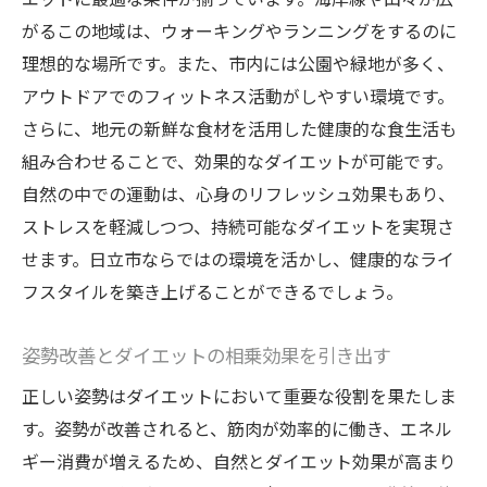
がるこの地域は、ウォーキングやランニングをするのに
日立市で成功者が続出する理由とは
理想的な場所です。また、市内には公園や緑地が多く、
専門家による個別対応の重要性
アウトドアでのフィットネス活動がしやすい環境です。
日立市でのダイエット成功事例紹介
さらに、地元の新鮮な食材を活用した健康的な食生活も
効果を保証するアプローチ法とは
組み合わせることで、効果的なダイエットが可能です。
地域に特化したダイエットプランの魅力
自然の中での運動は、心身のリフレッシュ効果もあり、
姿勢改善がダイエットに与える影響とその重要
ストレスを軽減しつつ、持続可能なダイエットを実現さ
性
せます。日立市ならではの環境を活かし、健康的なライ
正しい姿勢がもたらす代謝アップの秘密
フスタイルを築き上げることができるでしょう。
姿勢改善による健康効果とは
姿勢改善とダイエットの相乗効果を引き出す
姿勢と心の健康の関係性
正しい姿勢はダイエットにおいて重要な役割を果たしま
日立市で姿勢に関するサポートを受ける方
す。姿勢が改善されると、筋肉が効率的に働き、エネル
法
ギー消費が増えるため、自然とダイエット効果が高まり
姿勢矯正がもたらすダイエット効果の向上