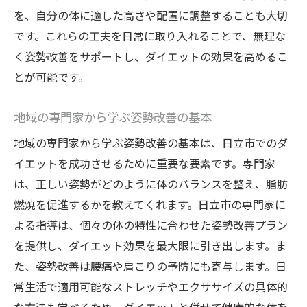
を、自分の体に適した高さや配置に調整することも大切
チャレンジを乗り越えた成功者の声
です。これらの工夫を日常に取り入れることで、無理な
日立市でのダイエットと姿勢改善の成功ス
く姿勢改善をサポートし、ダイエットの効果を高めるこ
トーリー
とが可能です。
実際の変化をもたらした日常の工夫
姿勢改善を通じた心身の変化とは
地域の専門家から学ぶ姿勢改善の基本
日立市でのサポートがもたらす安心感
地域の専門家から学ぶ姿勢改善の基本は、日立市でのダ
体験者が薦めるダイエットの秘訣
イエットを成功させるために重要な要素です。専門家
今すぐ始める日立市でのダイエットと姿勢改善
は、正しい姿勢がどのように体のバランスを整え、脂肪
の第一歩
燃焼を促進するかを教えてくれます。日立市の専門家に
始める前に知っておくべき基礎知識
よる指導は、個々の体の特性に合わせた姿勢改善プラン
簡単に始められる姿勢改善のヒント
を提供し、ダイエット効果を最大限に引き出します。ま
た、姿勢改善は腰痛や肩こりの予防にも寄与します。日
日立市でのダイエットスタートガイド
常生活で適用可能なストレッチやエクササイズの具体的
初心者向けの姿勢改善トレーニング