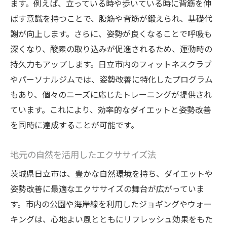
ます。例えば、立っている時や歩いている時に背筋を伸
専門家が教える姿勢改善のステップ
ばす意識を持つことで、腹筋や背筋が鍛えられ、基礎代
日立市で健康的なライフスタイルを築くための
謝が向上します。さらに、姿勢が良くなることで呼吸も
新習慣
深くなり、酸素の取り込みが促進されるため、運動時の
地元の食材を活かしたダイエットレシピ
持久力もアップします。日立市内のフィットネスクラブ
地域コミュニティを活用した健康促進
やパーソナルジムでは、姿勢改善に特化したプログラム
日常に取り入れるべきシンプルな運動法
もあり、個々のニーズに応じたトレーニングが提供され
ています。これにより、効率的なダイエットと姿勢改善
日立市でのマインドフルネス実践法
を同時に達成することが可能です。
健康を支える日立市での新しいルーチン
地元の施設での健康イベント情報
地元の自然を活用したエクササイズ法
ダイエット効果を高める姿勢改善の秘訣とは
茨城県日立市は、豊かな自然環境を持ち、ダイエットや
姿勢改善のための簡単エクササイズ
姿勢改善に最適なエクササイズの舞台が広がっていま
正しい姿勢が体重減少に与える影響
す。市内の公園や海岸線を利用したジョギングやウォー
姿勢維持のための日常的な心がけ
キングは、心地よい風とともにリフレッシュ効果をもた