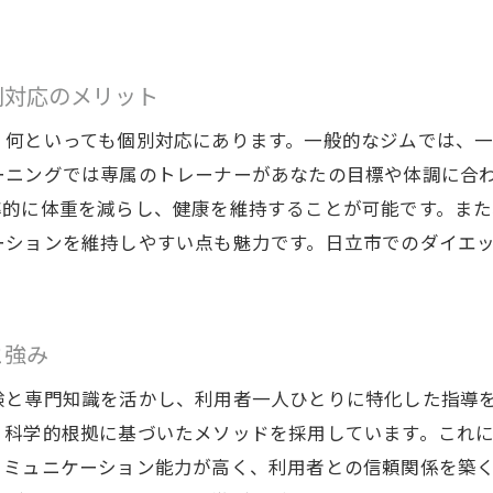
日立市でのダイエット成功者の声を聞く
健康的な生活習慣の築き方
トレーニングで得られる心理的な効果
別対応のメリット
成功体験が教えるモチベーション維持のコツ
、何といっても個別対応にあります。一般的なジムでは、
パーソナルトレーニングの効果を最大化する方法
ーニングでは専属のトレーナーがあなたの目標や体調に合
日立市でのトレーニング体験談から学ぶ
率的に体重を減らし、健康を維持することが可能です。ま
ーションを維持しやすい点も魅力です。日立市でのダイエ
家が指導する日立市パーソナルトレーニングダイエットの
日立市の専門家が提唱する最新ダイエット理論
科学的根拠に基づいたトレーニング法
と強み
栄養指導とトレーニングの相乗効果
験と専門知識を活かし、利用者一人ひとりに特化した指導
専門家から学ぶ効果的な食事管理
、科学的根拠に基づいたメソッドを採用しています。これ
新常識に基づくダイエットプログラムの特徴
コミュニケーション能力が高く、利用者との信頼関係を築
日立市での実践例とその成果