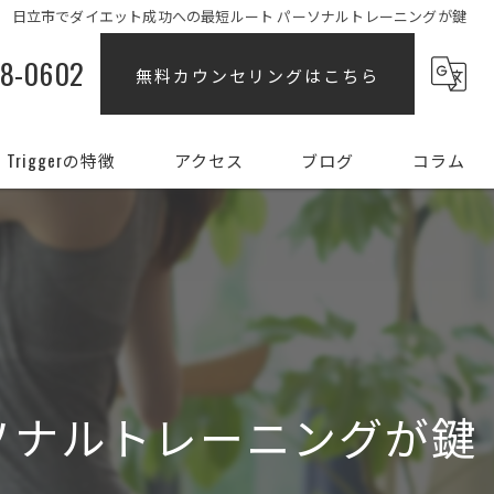
日立市でダイエット成功への最短ルート パーソナルトレーニングが鍵
88-0602
無料カウンセリングはこちら
Triggerの特徴
アクセス
ブログ
コラム
ダイエット
女性
姿勢
初心者
ソナルトレーニングが鍵
部分痩せ