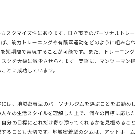
効果を実感するための秘訣
市で人気のダイエット法パーソナルトレーニングの実力と
日立市で人気のあるダイエット方法を分析
のカスタマイズ性にあります。日立市でのパーソナルトレ
パーソナルトレーニングが支持される理由
えば、筋力トレーニングや有酸素運動をどのように組み合
実力のあるトレーニングとその証明
トを短期間で実現することが可能です。また、トレーニン
地域密着型のプログラム内容
リスクを大幅に減少させられます。実際に、マンツーマン
ることに成功しています。
パーソナルトレーニングで得られる長期的な効果
実際の利用者からのフィードバック
間で効果を実感日立市のパーソナルトレーニングでダイエ
短期間で成果を上げるための戦略
方には、地域密着型のパーソナルジムを選ぶことをお勧め
の人々の生活スタイルを理解した上で、個々の目標に応じ
集中トレーニングの効果とその実際
、自分の目標にどれだけ寄り添ってくれるかを見極めるこ
成功を導くパーソナルトレーナーの役割
認することも大切です。地域密着型のジムは、アットホー
短期間での変化を実現する秘訣