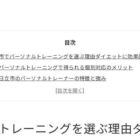
目次
市でパーソナルトレーニングを選ぶ理由ダイエットに効果
パーソナルトレーニングで得られる個別対応のメリット
日立市のパーソナルトレーナーの特徴と強み
ダイエットに特化したトレーニングプログラムの紹介
日立市のパーソナルトレーニングでの成功事例
マンツーマン指導の効果とその裏付け
地域密着型パーソナルジムの選び方
トレーニングを選ぶ理由
エット成功体験日立市のパーソナルトレーニングで健康的