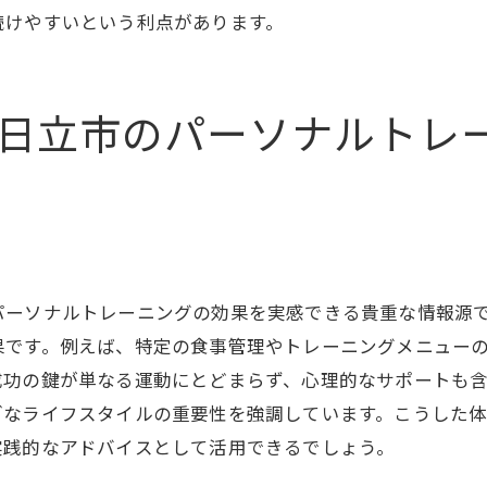
続けやすいという利点があります。
日立市での短期集中プログラムの実例
成果を実感するまでの期間とその計画
市のダイエット事情パーソナルトレーニングで体型改善を
日立市のパーソナルトレ
日立市のダイエット事情とトレンド
体型改善に向けた地域の取り組み
日立市のジム選びのポイント
パーソナルトレーニングでの体型改善効果
く
地域社会と連携した健康増進活動
パーソナルトレーニングの効果を実感できる貴重な情報源
現地での取り組み事例を基にした考察
果です。例えば、特定の食事管理やトレーニングメニュー
成功の鍵が単なる運動にとどまらず、心理的なサポートも
ブなライフスタイルの重要性を強調しています。こうした
実践的なアドバイスとして活用できるでしょう。