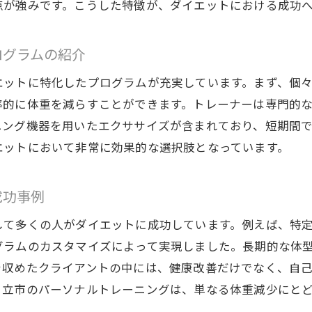
点が強みです。こうした特徴が、ダイエットにおける成功
市で理想の体型へパーソナルトレーニングでかなえるダイ
理想の体型をかなえるための具体的ステップ
ログラムの紹介
日立市のジムで行うトレーニングメニュー
エットに特化したプログラムが充実しています。まず、個
目標設定の重要性とその方法
率的に体重を減らすことができます。トレーナーは専門的
パーソナルトレーニングで理想の体型を手に入れる
ニング機器を用いたエクササイズが含まれており、短期間
成果を出すための計画立案のコツ
エットにおいて非常に効果的な選択肢となっています。
日立市での体験談に基づく成功への道
ソナルトレーニングの魅力日立市でダイエットを成功させ
成功事例
パーソナルトレーニングの魅力とその効果
して多くの人がダイエットに成功しています。例えば、特
他のダイエット方法との違い
グラムのカスタマイズによって実現しました。長期的な体
トレーニング環境が持つ心理的効果
を収めたクライアントの中には、健康改善だけでなく、自
ダイエット成功に必要なサポート体制
日立市のパーソナルトレーニングは、単なる体重減少にと
日立市でのパーソナルトレーニングの特色