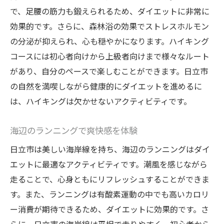
テクノロジーを活用したフィットネスの未
で、足腰の筋力も鍛えられるため、ダイエットに非常に
来
効果的です。さらに、森林浴の効果でストレスホルモン
健康的な体作りをサポートする栄養情報
の分泌が抑えられ、心も穏やかになります。ハイキング
初心者でも安心！日立市のパーソナルジムで始
コースには初心者向けから上級者向けまで様々なルート
めるダイエット
があり、自分のペースで楽しむことができます。日立市
の自然を満喫しながら健康的にダイエットを進めるに
初めてのパーソナルジム体験でのステップ
は、ハイキングは欠かせないアクティビティです。
初心者向けの簡単なトレーニングメニュー
パーソナルジムでのサポート体制
海辺のランニングで爽快感を体験
トレーナーと初心者のコミュニケーション
日立市は美しい海岸線を持ち、海辺のランニングはダイ
方法
エットに最適なアクティビティです。潮風を感じながら
ジムでの安全なトレーニングのポイント
走ることで、心身ともにリフレッシュすることができま
初心者が気をつけるべきダイエットの落と
す。また、ランニングは有酸素運動の中でも高いカロリ
し穴
ー消費が期待できるため、ダイエットに効果的です。さ
理想の体型を目指す日立市のダイエット成功事