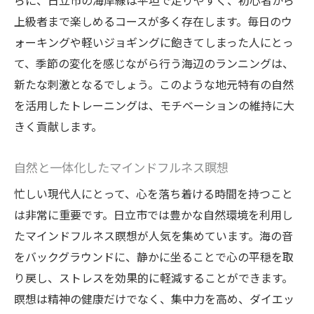
らに、日立市の海岸線は平坦で走りやすく、初心者から
例
上級者まで楽しめるコースが多く存在します。毎日のウ
日立市でのダイエット成功者の実例紹介
ォーキングや軽いジョギングに飽きてしまった人にとっ
成功者に学ぶ効果的なモチベーション維持
て、季節の変化を感じながら行う海辺のランニングは、
法
新たな刺激となるでしょう。このような地元特有の自然
を活用したトレーニングは、モチベーションの維持に大
ダイエット成功に繋がる食事と運動のバラ
きく貢献します。
ンス
成功者が重視したメンタルヘルスの重要性
自然と一体化したマインドフルネス瞑想
プログラムの選択が鍵となる成功事例
忙しい現代人にとって、心を落ち着ける時間を持つこと
成功者が語る日立市での健康的な生活
は非常に重要です。日立市では豊かな自然環境を利用し
たマインドフルネス瞑想が人気を集めています。海の音
をバックグラウンドに、静かに坐ることで心の平穏を取
り戻し、ストレスを効果的に軽減することができます。
瞑想は精神の健康だけでなく、集中力を高め、ダイエッ