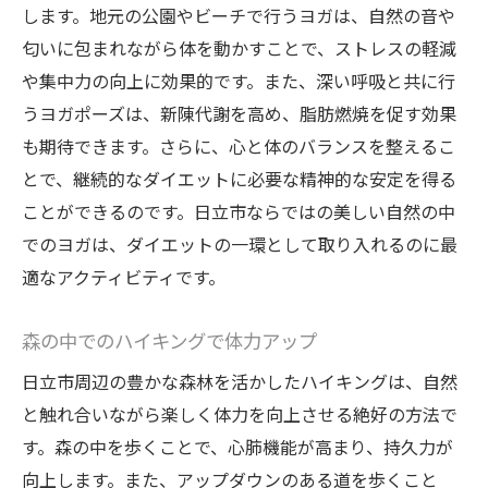
します。地元の公園やビーチで行うヨガは、自然の音や
持続可能なダイエットのための習慣化テク
匂いに包まれながら体を動かすことで、ストレスの軽減
ニック
や集中力の向上に効果的です。また、深い呼吸と共に行
日々のダイエット進捗を記録する方法
うヨガポーズは、新陳代謝を高め、脂肪燃焼を促す効果
バランスの取れた食事プランの提案
も期待できます。さらに、心と体のバランスを整えるこ
ストレスを軽減するためのリラクゼーショ
とで、継続的なダイエットに必要な精神的な安定を得る
ン法
ことができるのです。日立市ならではの美しい自然の中
でのヨガは、ダイエットの一環として取り入れるのに最
地域のリソースを活用した持続可能な方法
適なアクティビティです。
健康的に体重を減らすための最新フィットネス
情報
森の中でのハイキングで体力アップ
日立市で注目のフィットネスプログラム
日立市周辺の豊かな森林を活かしたハイキングは、自然
最新のエクササイズ機器とその活用法
と触れ合いながら楽しく体力を向上させる絶好の方法で
フィットネストレンドとその効果
す。森の中を歩くことで、心肺機能が高まり、持久力が
科学的に裏付けられた減量方法
向上します。また、アップダウンのある道を歩くこと