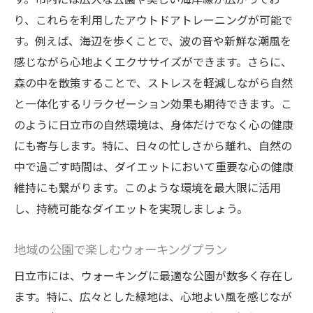
地域コミュニティでの健康イベント参加
り、これらを利用したアウトドアトレーニングが可能で
地域の伝統料理を健康的にアレンジ
す。例えば、海辺を歩くことで、波の音や新鮮な潮風を
日立市のカフェで楽しむ健康ランチ
感じながら心地よくエクササイズができます。さらに、
地元の市場を活用した効率的な食品購入
森の中を散策することで、ストレスを軽減しながら自然
パーソナルジムの活用で無理なく続けられるダ
と一体化するリラクゼーション効果も期待できます。こ
イエット法
のように日立市の自然環境は、身体だけでなく心の健康
パーソナルジムでの個別トレーニングの魅
にも寄与します。特に、日々の忙しさから離れ、自然の
力
中で過ごす時間は、ダイエットにおいて重要な心の健康
維持にも繋がります。このような環境を最大限に活用
専門家による食事指導で健康的な食生活
し、持続可能なダイエットを実現しましょう。
モチベーションを維持するためのサポート
ジムで得られる最新のフィットネス情報
地域の公園で楽しむウォーキングプラン
無理なく続けられるトレーニングプログラ
日立市には、ウォーキングに最適な公園が数多く存在し
ム
ます。特に、広々とした緑地は、心地よい風を感じなが
パーソナルジムでの成果を最大化する秘訣