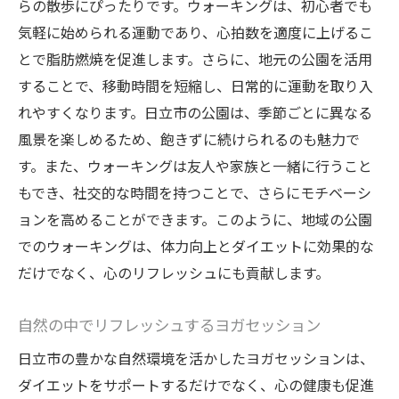
らの散歩にぴったりです。ウォーキングは、初心者でも
効果的なアウトドアトレーニングで楽しくダイ
気軽に始められる運動であり、心拍数を適度に上げるこ
エットを成功させる
とで脂肪燃焼を促進します。さらに、地元の公園を活用
日立市のアウトドアスポットでのトレーニ
することで、移動時間を短縮し、日常的に運動を取り入
ング
れやすくなります。日立市の公園は、季節ごとに異なる
自然の中で行うサーキットトレーニングの
風景を楽しめるため、飽きずに続けられるのも魅力で
魅力
す。また、ウォーキングは友人や家族と一緒に行うこと
仲間と一緒に楽しむグループワークアウト
もでき、社交的な時間を持つことで、さらにモチベーシ
ョンを高めることができます。このように、地域の公園
アウトドアトレーニングでのカロリー消費
でのウォーキングは、体力向上とダイエットに効果的な
量
だけでなく、心のリフレッシュにも貢献します。
トレーニング後のリラクゼーション法
日立市の四季を楽しむトレーニングプラン
自然の中でリフレッシュするヨガセッション
日立市での持続可能なダイエットプランの作り
日立市の豊かな自然環境を活かしたヨガセッションは、
方
ダイエットをサポートするだけでなく、心の健康も促進
長期的な目標設定とその達成方法