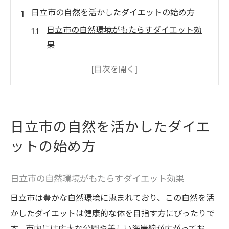
日立市の自然を活かしたダイエットの始め方
日立市の自然環境がもたらすダイエット効
果
地域の公園で楽しむウォーキングプラン
自然の中でリフレッシュするヨガセッショ
ン
森の中でのハイキングで体力アップ
日立市の自然を活かしたダイエ
海辺のランニングで爽快感を体験
ットの始め方
自然と一体化したマインドフルネス瞑想
地域密着型ダイエットで健康的なライフスタイ
日立市の自然環境がもたらすダイエット効果
ルを実現する
地元の食材を使ったバランスの良い食事
日立市は豊かな自然環境に恵まれており、この自然を活
かしたダイエットは健康的な体を目指す方にぴったりで
地域の農産物を使ったヘルシーレシピ
す。市内には広大な公園や美しい海岸線が広がってお