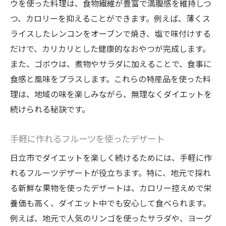
ウを使った料理は、食物繊維が豊富で満腹感を維持しつ
健康的な和食のアレンジレシピ
つ、カロリーを抑えることができます。例えば、薄くス
日立市の伝統的な酒粕を使った料理
ライスしたレンコンをオーブンで焼き、塩で味付けする
美味しさを損なわない減塩メニュー
だけで、カリカリとした健康的なおやつが完成します。
茨城県日立市で始める無理のないダイエット
また、ゴボウは、煮物やサラダに加えることで、食事に
無理なく続けられる食生活のポイント
食感と風味をプラスします。これらの特産品を使った料
日常に取り入れやすい運動と食事
理は、地域の味を楽しみながら、無理なくダイエットを
日立市の自然を活用したリフレッシュ法
続けられる秘訣です。
ステップバイステップで始めるダイエット
手軽に作れるフルーツを使ったデザート
挫折しにくいダイエットの秘訣
日立市でダイエットを楽しく続けるためには、手軽に作
地元コミュニティでの活動を活用
れるフルーツデザートが役立ちます。特に、地元で採れ
新鮮な食材で作るバランスの取れた食事
る新鮮な果物を使ったデザートは、カロリー控えめで栄
栄養バランスの良い一皿の提案
養価も高く、ダイエット中でも安心して食べられます。
地元の新鮮な魚介類を活用
例えば、地元で人気のリンゴを使ったサラダや、ヨーグ