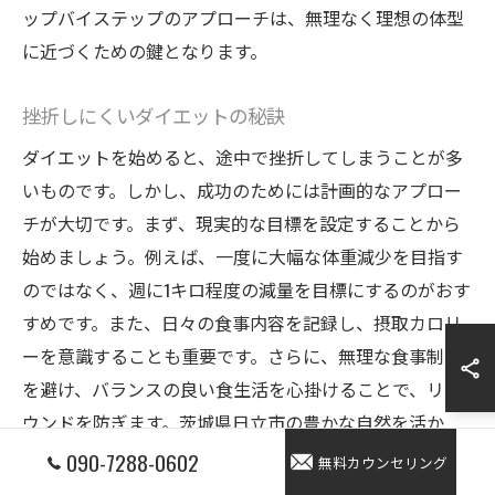
ップバイステップのアプローチは、無理なく理想の体型
に近づくための鍵となります。
挫折しにくいダイエットの秘訣
ダイエットを始めると、途中で挫折してしまうことが多
いものです。しかし、成功のためには計画的なアプロー
チが大切です。まず、現実的な目標を設定することから
始めましょう。例えば、一度に大幅な体重減少を目指す
のではなく、週に1キロ程度の減量を目標にするのがおす
すめです。また、日々の食事内容を記録し、摂取カロリ
ーを意識することも重要です。さらに、無理な食事制限
を避け、バランスの良い食生活を心掛けることで、リバ
ウンドを防ぎます。茨城県日立市の豊かな自然を活か
し、週末にはウォーキングを取り入れるなど、心身とも
090-7288-0602
無料カウンセリング
にリフレッシュできる時間を作ることも、挫折しにくい