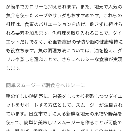
が簡単でカロリーも抑えられます。また、地元で人気の
デア
魚介を使ったスープやサラダもおすすめです。これらの
日立市の食文化を活用したダイエット
料理は、食事のバリエーションを広げ、飽きずに続けら
地域密着型の食事プランニング
れる要素を加えます。魚料理を取り入れることで、ダイ
健康的な体型維持のための習慣
エットだけでなく、心血管疾患の予防や脳の健康維持に
地元食材で飽きないダイエットの実践法
も役立ちます。魚の調理方法については、油を控え、グ
リルや蒸しを選ぶことで、さらにヘルシーな食事が実現
します。
簡単スムージーで朝食をヘルシーに
朝の忙しい時間帯に、栄養をしっかり摂取しつつダイエ
ットをサポートする方法として、スムージーが注目され
ています。日立市で手に入る新鮮な地元の果物や野菜を
使って、簡単に美味しいスムージーを作ることが可能で