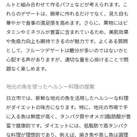
旬の野菜を取り入れた食事計画
ルトと組み合わせて作るパフェなどが考えられます。こ
地元産の米を使った健康的なおかず
れらのデザートは、簡単に作れるだけでなく、見た目も
プロテインを意識したメニューづくり
華やかで食事の満足感を高めます。さらに、果物にはビ
デザートでもバランスを考えた選択
タミンやミネラルが豊富に含まれているため、美肌効果
や免疫力向上も期待できるのが魅力です。よくある質問
ダイエット成功のためのよくある質問と回答
として、フルーツデザートは糖分が多いのではないかと
ダイエット中の食事の選び方
心配する声がありますが、適切な量を心掛けることで問
運動と食事のバランスの取り方
題なく楽しめます。
減量のペースはどのくらいが理想か
停滞期の乗り越え方は？
地元の魚を使ったヘルシー料理の提案
サプリメントの必要性について
日立市では、新鮮な地元の魚を活用したヘルシーな料理
ダイエット中の食欲管理のコツ
がダイエットの味方になります。特に、地元の市場で手
地元の味を活かした理想の体型へのステップ
に入る魚は鮮度が高く、タンパク質やオメガ3脂肪酸が豊
地元の伝統料理を取り入れる理由
富で健康的です。ダイエットには、低脂肪で高タンパク
な料理が理想的であり、例えば、焼き魚や蒸し魚は調理
地域のイベントで得られるメニューのアイ