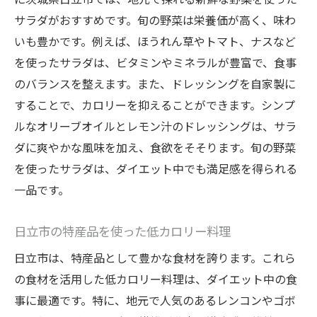
日立市特有の食材で栄養バランスを
サラダがおすすめです。旬の野菜は栄養価が高く、味わ
地元の味を活用した美味しいダイエット
いも豊かです。例えば、ほうれん草やトマト、ナスなど
忙しい人でもできる手軽なダイエットメニュー
を使ったサラダは、ビタミンやミネラルが豊富で、食事
朝の時短ヘルシーレシピ
のバランスを整えます。また、ドレッシングを自家製に
することで、カロリーを抑えることができます。シンプ
忙しい合間に作れるスナック
ルなオリーブオイルとレモン汁のドレッシングは、サラ
時間をかけずに作れる夕食メニュー
ダに爽やかな風味を加え、食欲をそそります。旬の野菜
ワンポットで簡単！ダイエットレシピ
を使ったサラダは、ダイエット中でも満足感を得られる
職場でも楽しめるランチアイデア
一品です。
忙しくても続けやすい食事プラン
美味しさと健康を両立する日立市のレシピ
日立市の特産品を使った低カロリー料理
味わい深い地元のスパイスを使った料理
日立市は、特産品として豊かな食材を誇ります。これら
ダイエット中でも楽しめる麺類の工夫
の食材を活用した低カロリー料理は、ダイエット中の食
美味しいパンを使った低カロリーメニュー
事に最適です。特に、地元で人気のあるレンコンやゴボ