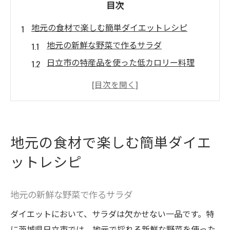
目次
地元の食材で楽しむ簡単ダイエットレシピ
地元の新鮮な野菜で作るサラダ
日立市の特産品を使った低カロリー料理
手軽に作れるフルーツを使ったデザート
地元の魚を使ったヘルシー料理の提案
簡単スムージーで朝食をヘルシーに
地元の豆腐を活用した低脂肪メニュー
地元の食材で楽しむ簡単ダイエ
日立市の特産品を使用した健康的な食事の秘訣
ットレシピ
郷土料理をダイエットに取り入れる方法
地元の味噌を使った健康的なスープ
地元の新鮮な野菜で作るサラダ
伝統的な食材で作る低カロリーおかず
ダイエットにおいて、サラダは欠かせない一品です。特
地元食材を使ったベジタリアンレシピ
に茨城県日立市では、地元で採れる新鮮な野菜を使った