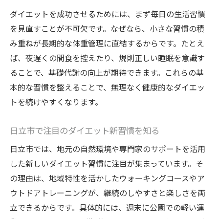
ダイエットを成功させるためには、まず毎日の生活習慣
人気のダイエット成功事例とコツを解説
を見直すことが不可欠です。なぜなら、小さな習慣の積
リバウンドしない体型づくりの秘訣
み重ねが長期的な体重管理に直結するからです。たとえ
日立市で話題のダイエット体験談紹介
ば、夜遅くの間食を控えたり、規則正しい睡眠を意識す
ダイエット効果を最大化する食事管理法
ることで、基礎代謝の向上が期待できます。これらの基
ボディメイクに役立つダイエット知識
本的な習慣を整えることで、無理なく健康的なダイエッ
続けやすいダイエットのコツは何か
トを続けやすくなります。
ダイエット継続のためのシンプルな工夫
日立市で注目のダイエット新習慣を知る
無理なく続くダイエット習慣の作り方
口コミで話題のダイエット継続法を検証
日立市では、地元の自然環境や専門家のサポートを活用
した新しいダイエット習慣に注目が集まっています。そ
日常生活で実践しやすいダイエットの工夫
の理由は、地域特性を活かしたウォーキングコースやア
周囲のサポートを活かしたダイエット術
ウトドアトレーニングが、継続のしやすさと楽しさを両
続けるほど実感するダイエットの魅力
立できるからです。具体的には、週末に公園での軽い運
美容と健康を両立するダイエット法