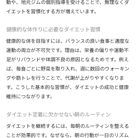
動や、地元ジムの個別指導を受けることで、無理なくダ
ダイエットで叶える美容と健康の両立
イエットを習慣化する方が増えています。
美しく痩せるためのダイエット食事術
健康的な体作りに必要なダイエット習慣
健康美を引き出すダイエット生活の秘訣
肌ケアと並行して進めるダイエット方法
健康的な体を目指すには、バランスの良い食事と適度な
人気の美容ケアとダイエットの相乗効果
運動の両立が不可欠です。理由は、栄養の偏りや運動不
足がリバウンドや体調不良の原因となるためです。例え
口コミで評判のダイエット美容法を紹介
ば、毎食ごとに野菜を取り入れ、週に数回のウォーキン
専門家サポートで安心のダイエット体験
グや筋トレを行うことで、代謝が上がりやすくなりま
専門家の指導で安心ダイエット習慣を実現
す。こうした基本的な習慣が、ダイエットの成功と健康
パーソナルトレーナーと進めるダイエット
維持につながります。
体験
日立市で人気のダイエットサポート内容
ダイエット定着に欠かせない朝のルーティン
ダイエット初心者も安心の専門家アドバイ
ダイエットを継続するには、毎朝のルーティンを整える
ス
ことが効果的です。なぜなら、朝の行動が一日のリズム