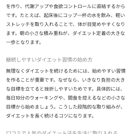
口コミ高評価のダイエットサポートとは
を作り、代謝アップや食欲コントロールに直結するから
継続を支えるプロのダイエット指導力
です。たとえば、起床後にコップ一杯の水を飲み、軽い
自然環境を活かした運動習慣のすすめ
ストレッチを取り入れることで、体が目覚めやすくなり
ます。朝の小さな積み重ねが、ダイエット定着の大きな
自然を楽しみながら続けるダイエット運動
一歩となります。
アウトドアで実践できるダイエット習慣
日立市の環境を活かす運動ダイエット提案
継続しやすいダイエット習慣の始め方
人気の外トレでダイエット効果を実感
無理なくダイエットを続けるためには、始めやすい習慣
自然の中で心身を整えるダイエット法
を作ることが重要です。なぜなら、いきなり負担の大き
無理なく習慣化できる運動ダイエット術
な目標を立てると挫折しやすいためです。具体的には、
リバウンドしないダイエット実践例
毎日10分のウォーキングや、間食を控えるなどの小さな
リバウンド防止に役立つダイエット実例集
目標から始めましょう。こうした段階的な取り組みが、
人気のリバウンド対策ダイエットの秘策
ダイエットを長く続けるコツになります。
成功者のダイエット体験談から学ぶ工夫
口コミで人気のダイエット法を生活に取り入れる