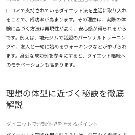
ダイエット継続のコツと実践ポイント
口コミで支持されているダイエット法を生活に取り入れ
リバウンドしない食事・運動のバランス
ることで、成功率が高まります。その理由は、実際の体
長期間続くダイエット習慣の実践方法
験に基づく方法は再現性が高く、安心感が得られるから
長く続けるためのモチベ維持テクニック
です。例えば、地元ジムで話題のパーソナルトレーニン
ダイエットのモチベーション維持法を伝授
グや、友人と一緒に始めるウォーキングなどが挙げられ
目標達成に導くダイエット継続の秘訣
ます。身近な成功例を参考にすると、ダイエット継続へ
人気の継続術でダイエットを楽しむコツ
のモチベーションも高まります。
モチベ維持に役立つ日々のダイエット工夫
コミュニケーションで支えるダイエット習
理想の体型に近づく秘訣を徹底
慣
解説
成功体験を活かしたダイエットやる気アッ
プ
ダイエットで理想体型を叶えるポイント