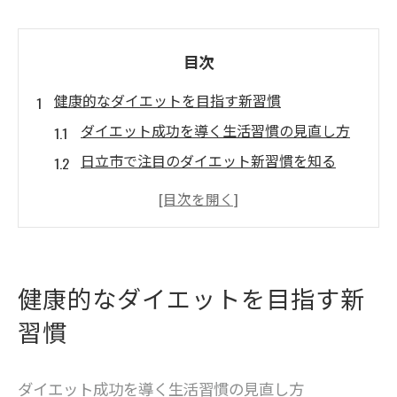
目次
健康的なダイエットを目指す新習慣
ダイエット成功を導く生活習慣の見直し方
日立市で注目のダイエット新習慣を知る
健康的な体作りに必要なダイエット習慣
ダイエット定着に欠かせない朝のルーティ
ン
継続しやすいダイエット習慣の始め方
健康的なダイエットを目指す新
口コミで人気のダイエット法を生活に取り
習慣
入れる
理想の体型に近づく秘訣を徹底解説
ダイエット成功を導く生活習慣の見直し方
ダイエットで理想体型を叶えるポイント