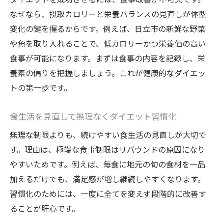
ダイエット成功の鍵は日立市の食材活用
なぜなら、摂取カロリーと栄養バランスの見直しが体型
新鮮な地元食材がダイエットを後押しする
変化の鍵を握るからです。例えば、日立市の新鮮な野菜
理由
や魚を取り入れることで、低カロリーかつ栄養価の高い
食事が可能になります。まずは食事の内容を記録し、栄
ダイエットと日立市産食材の相乗効果を解
養素の偏りを把握しましょう。これが健康的なダイエッ
説
トの第一歩です。
旬の食材を使った食事改善でダイエット促
進
食生活を見直して無理なくダイエット習慣化
ダイエット中におすすめの食材選びのポイ
無理な制限よりも、続けやすい食生活の見直しが大切で
ント
す。理由は、極端な食事制限はリバウンドの原因になり
日立市の食材を活用した簡単ダイエットレ
やすいためです。例えば、毎食に地元の旬の食材を一品
シピ
加えるだけでも、満足感が増し継続しやすくなります。
地域の恵みを取り入れるダイエットの魅力
習慣化のためには、一度に全てを変えず段階的に改善す
無理なく続く食事改善で健康的に痩せる方法
ることが肝心です。
無理なく続けられるダイエット食事の工夫