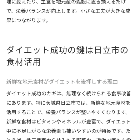
理に変えたり、主食を地元産の雑穀に置き換えるだけ
わせ
で、栄養バランスが向上します。小さな工夫が大きな成
無理なく続く運動と食事改善のバランス術
果につながります。
理想の体型に近づくための食事改善法
パーソナルジム流ダイエットプログラムの
ダイエット成功の鍵は日立市の
特徴
食材活用
食事改善と運動の連携で効率的なダイエッ
ト
バランス重視のダイエットで健康的に痩せ
新鮮な地元食材がダイエットを後押しする理由
る
ダイエット成功のカギは、無理なく続けられる食事改善
ストレスなく楽しめるダイエットの始め方
にあります。特に茨城県日立市では、新鮮な地元食材を
楽しみながら始めるダイエット食事改善の
活用することで、栄養バランスが整いやすくなります。
コツ
新鮮な食材はビタミンやミネラルが豊富で、ダイエット
ストレスフリーな食事管理で続くダイエッ
中に不足しがちな栄養素も補いやすいのが特長です。た
ト