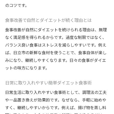
ダイエットサポートに最適な食材の特徴と
のコツです。
は
地域の食文化とダイエットの相性を検証
食事改善で自然とダイエットが続く理由とは
家庭で実践できる新鮮食材ダイエット術
食事改善が自然にダイエットを続けられる理由は、無理
リバウンドを防ぐ食事の工夫とコツ
なく満足感を得られるからです。過度な制限ではなく、
リバウンドしないダイエット食事法のポイ
バランス良い食事はストレスを減らしやすいです。例え
ント
ば、日立市の新鮮な食材を使うことで、食事自体が楽し
みになり、継続しやすくなります。日々の食事がダイエ
長く続けられる食事改善の秘訣を解説
ットの味方になります。
ダイエット中も満足できる食事の選び方
習慣化しやすい食事改善で体重管理を実現
日常に取り入れやすい簡単ダイエット食事術
リバウンドを防ぐ日々の食事意識とは
日常生活に取り入れやすい食事術として、調理法の工夫
ダイエット後も維持できる食生活の工夫
や一品置き換えが効果的です。なぜなら、手軽に始めや
食事と運動のバランスで理想の体へ近づく
すく、継続しやすいからです。例えば、揚げ物を蒸し料
ダイエットに効果的な食事と運動の組み合