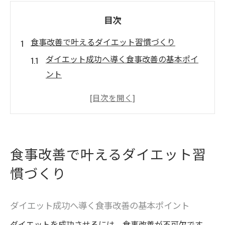
目次
食事改善で叶えるダイエット習慣づくり
ダイエット成功へ導く食事改善の基本ポイ
ント
食生活を見直して無理なくダイエット習慣
化
日立市の食文化を活かしたダイエット実践
例
食事改善で叶えるダイエット習
継続できるダイエット習慣のコツと心構え
慣づくり
食事改善で自然とダイエットが続く理由と
は
ダイエット成功へ導く食事改善の基本ポイント
日常に取り入れやすい簡単ダイエット食事
術
ダイエットを成功させるには、食事改善が不可欠です。