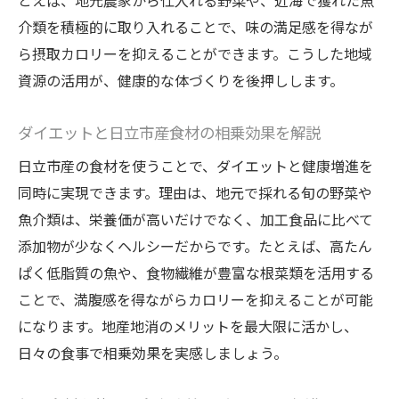
とえば、地元農家から仕入れる野菜や、近海で獲れた魚
介類を積極的に取り入れることで、味の満足感を得なが
無理せず楽しめるダイエット習慣の作り方
ら摂取カロリーを抑えることができます。こうした地域
食事改善を楽しむための工夫とアイデア
資源の活用が、健康的な体づくりを後押しします。
ダイエットを楽しく続けるメンタルケアの
重要性
ダイエットと日立市産食材の相乗効果を解説
日常に溶け込む負担の少ないダイエット法
日立市産の食材を使うことで、ダイエットと健康増進を
続けやすい食事改善で健康維持を目指す
同時に実現できます。理由は、地元で採れる旬の野菜や
継続しやすい食事改善が健康維持の鍵
魚介類は、栄養価が高いだけでなく、加工食品に比べて
ダイエットと健康維持を両立する食生活と
添加物が少なくヘルシーだからです。たとえば、高たん
は
ぱく低脂質の魚や、食物繊維が豊富な根菜類を活用する
食事改善の積み重ねが未来の健康をつくる
ことで、満腹感を得ながらカロリーを抑えることが可能
無理なく続けるための食事管理ポイント
になります。地産地消のメリットを最大限に活かし、
日々の食事で相乗効果を実感しましょう。
毎日の食事改善で体調変化を実感する方法
長期的に見たダイエットと健康の関係性