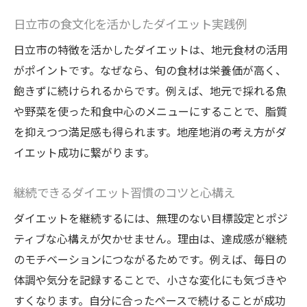
食事改善で健康的に痩せるステップとは
日立市の食文化を活かしたダイエット実践例
ダイエット成功例に学ぶ食事改善のポイン
日立市の特徴を活かしたダイエットは、地元食材の活用
ト
がポイントです。なぜなら、旬の食材は栄養価が高く、
毎日続けやすい簡単ダイエットメニュー紹
飽きずに続けられるからです。例えば、地元で採れる魚
介
や野菜を使った和食中心のメニューにすることで、脂質
を抑えつつ満足感も得られます。地産地消の考え方がダ
日立市ならではの食事改善アイデア集
イエット成功に繋がります。
リバウンドしないダイエットの食事方法
地域の新鮮食材を取り入れたダイエット術
継続できるダイエット習慣のコツと心構え
ダイエットに役立つ旬の食材の選び方と活
ダイエットを継続するには、無理のない目標設定とポジ
用法
ティブな心構えが欠かせません。理由は、達成感が継続
新鮮野菜を使ったダイエットレシピの魅力
のモチベーションにつながるためです。例えば、毎日の
地元食材で飽きずに続くダイエット食事改
体調や気分を記録することで、小さな変化にも気づきや
善
すくなります。自分に合ったペースで続けることが成功