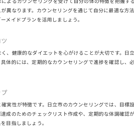
家によるカウンセリングを受けて自分の体の特徴を把握す
日常と両立できるダイエットプログラム
スが異なります。カウンセリングを通じて自分に最適な方
健康的に痩せたい女性へ贈るカウンセリング活用術
ダーメイドプランを活用しましょう。
女性のための健康的ダイエットカウンセリング
理想のボディへ導くカウンセリングの流れ
コツ
カウンセリングで安心して痩せる方法
なく、健康的なダイエットを心がけることが大切です。日
美しさと健康を両立するダイエット提案
。具体的には、定期的なカウンセリングで進捗を確認し、
女性特有の悩みに寄り添うサポート体制
自分に合うダイエット目標の立て方
リバウンド防止に役立つ日立市カウンセリングの魅力
ップ
リバウンドしにくいダイエット習慣の作り方
と確実性が特徴です。日立市のカウンセリングでは、目標
日立市の専門家が教えるリバウンド対策
標達成のためのチェックリスト作成や、定期的な体調確認
カウンセリングを活かした長期ダイエット成功例
果を目指しましょう。
体質改善がもたらすリバウンド防止の秘訣