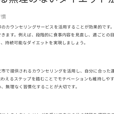
専門家カウンセリングで叶える体質改善
カウンセリングが導くダイエット成功への近道
習慣
体質改善に最適なダイエットカウンセリング活用
市のカウンセリングサービスを活用することが効果的です
専門家の視点で見直すダイエット習慣
できます。例えば、段階的に食事内容を見直し、週ごとの
一人ひとりに合った体質改善の進め方
し、持続可能なダイエットを実現しましょう。
サポート体制で続くダイエットの秘訣
変化を実感できる体質改善プランの提案
続けやすいダイエットなら日立市のサポートが鍵
立市で提供されるカウンセリングを活用し、自分に合った
日立市のサポートで続くダイエット生活
味わえるステップを踏むことでモチベーションも維持しや
挫折しないダイエット環境づくりのポイント
め、無理なく習慣化することが大切です。
定期的なカウンセリングでモチベーション維持
女性に嬉しいダイエット支援の特徴とは
実体験に基づくダイエット継続術