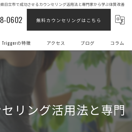
城県日立市で成功させるカウンセリング活用法と専門家から学ぶ体質改善
88-0602
無料カウンセリングはこちら
Triggerの特徴
アクセス
ブログ
コラム
ダイエット
女性
姿勢
ンセリング活用法と専門
初心者
部分痩せ