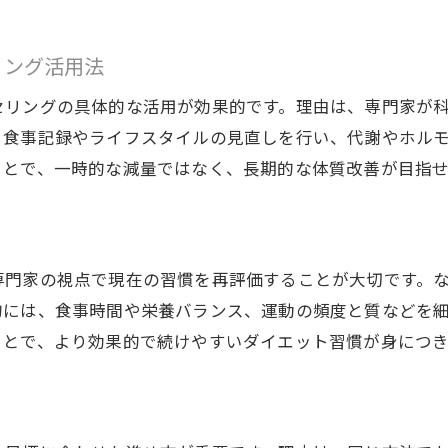
専門家と共につくる成功へのダイエット戦略
リング活用法
自分の体質を活かしたダイエット方法の発見
目標達成を支える個別サポートの魅力
セリングの具体的な活用が効果的です。理由は、専門家が
日立市で叶える理想のボディと美しい習慣づくり
、食事記録やライフスタイルの見直しを行い、代謝やホル
ことで、一時的な減量ではなく、長期的な体質改善が目指せ
理想のボディラインへ導くダイエット習慣
美しさを育む日立市のダイエットサポート
健康的な習慣が続くダイエット生活のコツ
毎日に溶け込む美ボディ実現への近道
専門家の視点で現在の習慣を再評価することが大切です。
日立市で見つかるダイエット成功の秘訣
的には、食事時間や栄養バランス、運動の頻度と質などを
ことで、より効果的で続けやすいダイエット習慣が身につき
習慣化で叶う持続可能なダイエット法