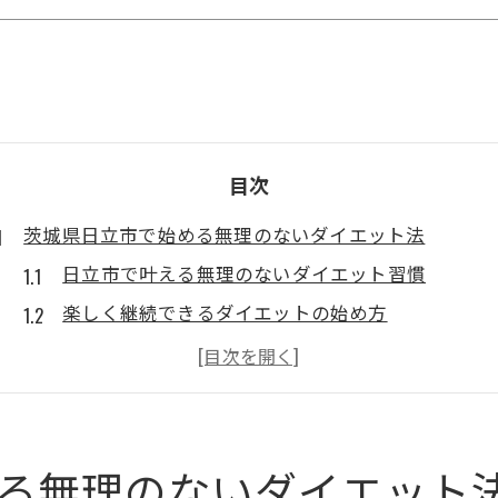
目次
茨城県日立市で始める無理のないダイエット法
日立市で叶える無理のないダイエット習慣
楽しく継続できるダイエットの始め方
体質に合わせたダイエット法の選び方
健康的ダイエットでリバウンドを防ぐコツ
専門家と進める安心のダイエットステップ
日常に取り入れやすいダイエットサポート
る無理のないダイエット