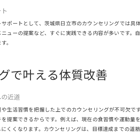
生活習慣と連動したダイエット支援
ート
無理なく続けるリバウンド予防策
トサポートとして、茨城県日立市のカウンセリングでは具
科学的根拠に基づいたダイエット成功の秘訣
メニューの提案など、すぐに実践できる内容が多いです。
科学的な視点から見るダイエットの進め方
ます。
最新理論を活用したダイエットアプローチ
専門家推薦の根拠あるダイエット法
グで叶える体質改善
データに基づくダイエット習慣の改善策
体質分析を活かした個別ダイエット計画
科学的根拠で安心のダイエットサポート
への近道
個別カウンセリングで自分だけのプランを見つける
質や生活習慣を把握した上でのカウンセリングが不可欠で
個別カウンセリングが叶えるダイエット最適化
チを提案できるからです。例えば、現在の食習慣や運動量
一人ひとりの悩みに応えるダイエット提案
しにくくなります。カウンセリングは、目標達成までの道
継続しやすい自分専用ダイエットプラン作成法