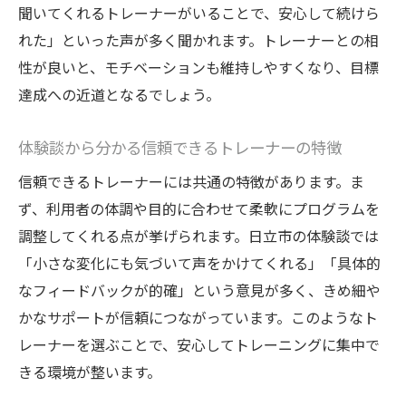
聞いてくれるトレーナーがいることで、安心して続けら
れた」といった声が多く聞かれます。トレーナーとの相
性が良いと、モチベーションも維持しやすくなり、目標
達成への近道となるでしょう。
体験談から分かる信頼できるトレーナーの特徴
信頼できるトレーナーには共通の特徴があります。ま
ず、利用者の体調や目的に合わせて柔軟にプログラムを
調整してくれる点が挙げられます。日立市の体験談では
「小さな変化にも気づいて声をかけてくれる」「具体的
なフィードバックが的確」という意見が多く、きめ細や
かなサポートが信頼につながっています。このようなト
レーナーを選ぶことで、安心してトレーニングに集中で
きる環境が整います。