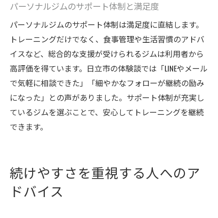
パーソナルジムのサポート体制と満足度
パーソナルジムのサポート体制は満足度に直結します。
トレーニングだけでなく、食事管理や生活習慣のアドバ
イスなど、総合的な支援が受けられるジムは利用者から
高評価を得ています。日立市の体験談では「LINEやメール
で気軽に相談できた」「細やかなフォローが継続の励み
になった」との声がありました。サポート体制が充実し
ているジムを選ぶことで、安心してトレーニングを継続
できます。
続けやすさを重視する人へのア
ドバイス