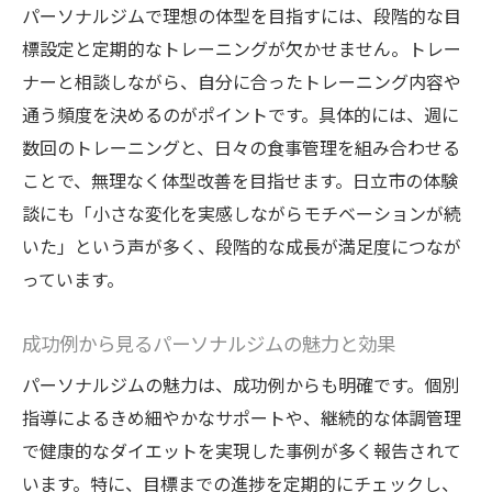
パーソナルジムで理想の体型を目指すには、段階的な目
標設定と定期的なトレーニングが欠かせません。トレー
ナーと相談しながら、自分に合ったトレーニング内容や
通う頻度を決めるのがポイントです。具体的には、週に
数回のトレーニングと、日々の食事管理を組み合わせる
ことで、無理なく体型改善を目指せます。日立市の体験
談にも「小さな変化を実感しながらモチベーションが続
いた」という声が多く、段階的な成長が満足度につなが
っています。
成功例から見るパーソナルジムの魅力と効果
パーソナルジムの魅力は、成功例からも明確です。個別
指導によるきめ細やかなサポートや、継続的な体調管理
で健康的なダイエットを実現した事例が多く報告されて
います。特に、目標までの進捗を定期的にチェックし、