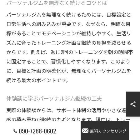
パーソナルジムを無理なく続けるコツとは
パーソナルジムを無理なく続けるためには、目標設定と
日常生活への組み込みが重要です。なぜなら、明確な目
標があることでモチベーションが維持しやすく、生活リ
ズムに合ったトレーニング計画は継続の負担を減らせる
からです。例えば、週に2回のトレーニングを朝の時間帯
に固定することで、習慣化しやすくなります。このよう
に、目標と計画の明確化が、無理なくパーソナルジムを
続ける最大のポイントです。
体験談に学ぶパーソナルジム継続の工夫
実際の体験談からは、サポート体制の活用や小さな達成
感の積み重ねが継続のカギとなります。理由は、トレー
ナーの励ましやフィードバックが自信につながり、成果
090-7288-0602
無料カウンセリング
を実感できるからです。たとえば、毎回の体力測定や食