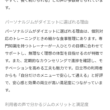
やすく、長く続けられる」との声が多数寄せられていま
す。
パーソナルジムがダイエットに選ばれる理由
パーソナルジムがダイエットに選ばれる理由は、個別対
応のトレーニングときめ細かな食事管理にあります。専
門知識を持つトレーナーが一人ひとりの目標に合わせて
サポートし、無理なく理想の体型を目指せるのが特徴で
す。また、定期的なカウンセリングで進捗を確認し、モ
チベーションを高める工夫も魅力です。日立市の利用者
からも「自分だけのメニューで安心して通える」と好評
で、安心感と効果の両立が高い満足度につながっていま
す。
利用者の声で分かるジムのメリットと満足度