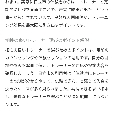
れます。実際に日立市の体験者からは「トレーナーと定
期的に目標を見直すことで、着実に結果が出た」という
事例が報告されています。良好な人間関係が、トレーニ
ング効果を最大限に引き出すポイントです。
相性の良いトレーナー選びのポイント解説
相性の良いトレーナーを選ぶためのポイントは、事前の
カウンセリングや体験セッションの活用です。自分の目
標や悩みを率直に伝え、トレーナーの対応や提案内容を
確認しましょう。日立市の利用者は「体験時にトレーナ
ーの説明が分かりやすく、信頼できた」と感じて入会を
決めたケースが多く見られました。納得できるまで相談
し、最適なトレーナーを選ぶことが満足度向上につなが
ります。