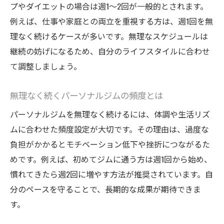
プやダイエットの場合は週1～2回が一般的とされます。
例えば、仕事や家庭との両立を重視する方は、週1回を無
理なく続けるケースが多いです。無理なスケジュールは
継続の妨げになるため、自分のライフスタイルに合わせ
て調整しましょう。
無理なく続くパーソナルジムの頻度とは
パーソナルジムを無理なく続けるには、体調や生活リズ
ムに合わせた頻度設定が大切です。その理由は、過度な
負担がかかるとモチベーション低下や挫折につながるた
めです。例えば、初めてジムに通う方は週1回から始め、
慣れてきたら週2回に増やす方法が推奨されています。自
分のペースを守ることで、長期的な成果が期待できま
す。