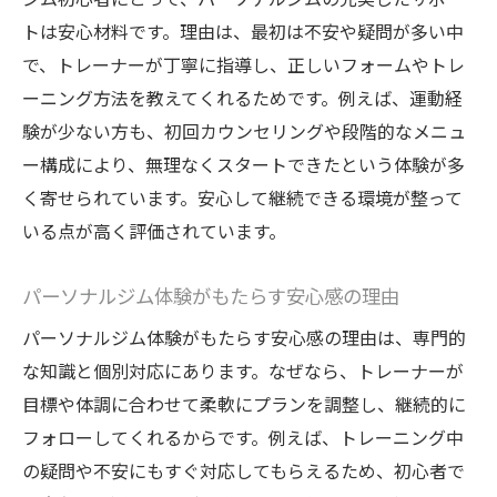
トは安心材料です。理由は、最初は不安や疑問が多い中
体験談から分かる信頼できるトレーナーの
で、トレーナーが丁寧に指導し、正しいフォームやトレ
特徴
ーニング方法を教えてくれるためです。例えば、運動経
トレーナーの対応が変えるパーソナルジム
験が少ない方も、初回カウンセリングや段階的なメニュ
体験
ー構成により、無理なくスタートできたという体験が多
成果に直結するパーソナルジムとの人間関
く寄せられています。安心して継続できる環境が整って
係
いる点が高く評価されています。
相性の良いトレーナー選びのポイント解説
パーソナルジムのサポート体制と満足度
パーソナルジム体験がもたらす安心感の理由
続けやすさを重視する人へのアドバイス
パーソナルジム体験がもたらす安心感の理由は、専門的
パーソナルジムを無理なく続けるコツとは
な知識と個別対応にあります。なぜなら、トレーナーが
体験談に学ぶパーソナルジム継続の工夫
目標や体調に合わせて柔軟にプランを調整し、継続的に
続けやすいパーソナルジムの選び方ガイド
フォローしてくれるからです。例えば、トレーニング中
の疑問や不安にもすぐ対応してもらえるため、初心者で
忙しくても通えるパーソナルジム利用法