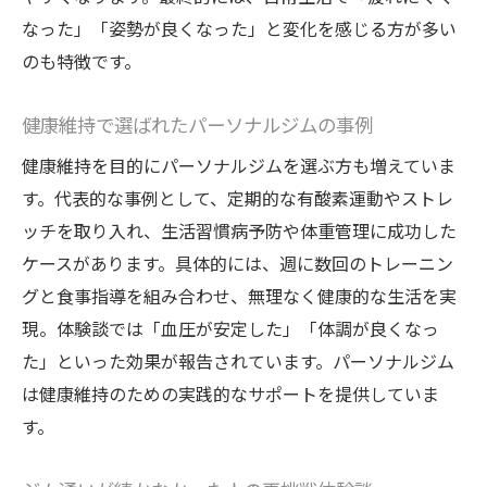
なった」「姿勢が良くなった」と変化を感じる方が多い
のも特徴です。
健康維持で選ばれたパーソナルジムの事例
健康維持を目的にパーソナルジムを選ぶ方も増えていま
す。代表的な事例として、定期的な有酸素運動やストレ
ッチを取り入れ、生活習慣病予防や体重管理に成功した
ケースがあります。具体的には、週に数回のトレーニン
グと食事指導を組み合わせ、無理なく健康的な生活を実
現。体験談では「血圧が安定した」「体調が良くなっ
た」といった効果が報告されています。パーソナルジム
は健康維持のための実践的なサポートを提供していま
す。