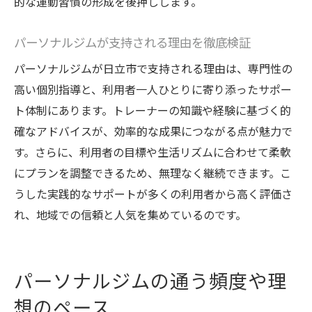
的な運動習慣の形成を後押しします。
パーソナルジムが支持される理由を徹底検証
パーソナルジムが日立市で支持される理由は、専門性の
高い個別指導と、利用者一人ひとりに寄り添ったサポー
ト体制にあります。トレーナーの知識や経験に基づく的
確なアドバイスが、効率的な成果につながる点が魅力で
す。さらに、利用者の目標や生活リズムに合わせて柔軟
にプランを調整できるため、無理なく継続できます。こ
うした実践的なサポートが多くの利用者から高く評価さ
れ、地域での信頼と人気を集めているのです。
パーソナルジムの通う頻度や理
想のペース