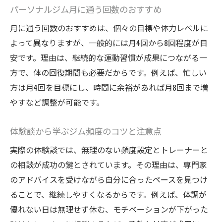
パーソナルジム月に通う回数のおすすめ
月に通う回数のおすすめは、個々の目標や体力レベルに
よって異なりますが、一般的には月4回から8回程度が目
安です。理由は、継続的な運動習慣が成果につながる一
方で、体の回復期間も必要だからです。例えば、忙しい
方は月4回を目標にし、時間に余裕があれば月8回まで増
やすなど調整が可能です。
体験談から学ぶジム頻度のコツと注意点
実際の体験談では、無理のない頻度設定とトレーナーと
の相談が成功の鍵とされています。その理由は、専門家
のアドバイスを受けながら自分に合ったペースを見つけ
ることで、継続しやすくなるからです。例えば、体調が
優れない日は無理せず休む、モチベーションが下がった