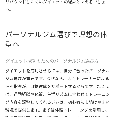
リバウンドしにくいダイエットの秘訣といえるでしょ
フィットネス初心者におすすめの施設選び
う。
自分に合うパーソナルジム活用の極意
パーソナルジム活用で理想の体型を維持
体験トレーニングで自分に合うジムを見極
パーソナルジム選びで理想の体
める
型へ
日立市で続けやすいジム選びのポイント
パーソナルジムで長く通うための工夫
ダイエット成功のためのパーソナルジム選び方
自分に合うプログラムで無理なくダイエッ
ダイエットを成功させるには、自分に合ったパーソナル
ト
ジム選びが重要です。なぜなら、専門トレーナーによる
専門家の指導を最大限活かすコツ
個別指導が、目標達成をサポートするからです。たとえ
ば、運動経験や体質、生活リズムに合わせてトレーニン
グ内容を調整してくれるジムは、初心者にも続けやすい
環境を提供します。まずは体験トレーニングを活用し、