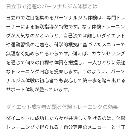
日立市で話題のパーソナルジム体験とは
パーソナルジム選びで理想の体型へ
ダイエット成功のためのパーソナルジム選
日立市で注目を集めるパーソナルジム体験は、専門トレ
び方
ーナーによる個別指導が特徴です。なぜ体験トレーニン
グが人気なのかというと、自己流では難しいダイエット
日立市で選べるパーソナルジムの特徴まと
や運動習慣の定着を、科学的根拠に基づいたメニューで
め
無理なく始められるからです。例えば、カウンセリング
市営や安いジムとの違いを比較するポイン
を通じて個々の目標や体質を把握し、一人ひとりに最適
ト
なトレーニング内容を提案します。このように、パーソ
体験トレーニングがあるジムの見極め方
ナルジム体験は初心者でも安心して第一歩を踏み出せる
パーソナルトレーナーとの相性を重視しよ
サポート体制が整っています。
う
自分に合ったプランで理想の体型を実現
ダイエット成功者が語る体験トレーニングの効果
体験トレーニングなら続けやすさ抜群
ダイエットに成功した方々が共通して挙げるのは、体験
パーソナルジム体験で継続力アップを実感
トレーニングで得られる「自分専用のメニュー」と「正