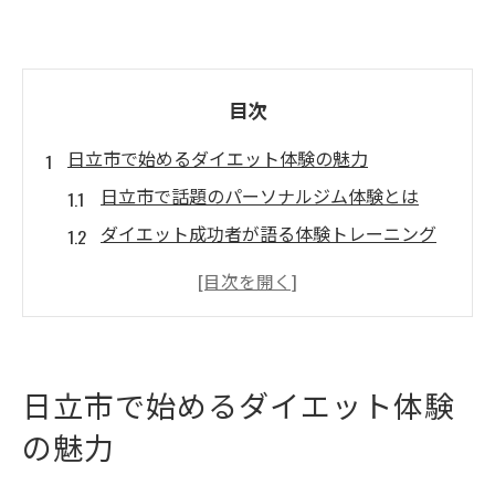
目次
日立市で始めるダイエット体験の魅力
日立市で話題のパーソナルジム体験とは
ダイエット成功者が語る体験トレーニング
の効果
パーソナルジム体験で理想の体型に近づく
秘訣
市営ジムとの違いを体験で実感しよう
日立市で始めるダイエット体験
日立市内ジム体験で始める健康習慣の第一
の魅力
歩
体験トレーニングが続くダイエットの鍵