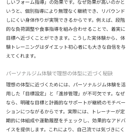
初心者でも安心な体験トレーニングの流れ
しいフォーム指導」の効果です。なぜ効果が高いのかと
続けやすいパーソナルジムのポイント解説
いうと、個別指導により無理なく継続でき、リバウンド
しにくい身体作りが実現できるからです。例えば、段階
ダイエットが習慣化する体験プログラムの
的な負荷調整や食事指導を組み合わせることで、着実に
魅力
目標へ近づくことができます。こうした実体験から、体
市営や安いジムとの違いを体験比較
験トレーニングはダイエット初心者にも大きな自信を与
体験トレーニングで新しい自分に出会う
えてくれます。
健康的な減量を目指す女性に最適な方法
女性向けパーソナルジムが人気の理由
パーソナルジム体験で理想の体型に近づく秘訣
体験トレーニングで健康的に痩せる秘訣
理想の体型に近づくためには、パーソナルジム体験を活
日立市で選ぶ女性専用パーソナルジムの魅
用した「目標設定」と「進捗管理」が不可欠です。なぜ
力
なら、明確な目標と計画的なサポートが継続のモチベー
ダイエットと健康を両立する方法を解説
ションにつながるからです。実際には、トレーナーが定
パーソナルジム体験でリバウンド予防を実
期的に体組成や運動履歴をチェックし、効果的なアドバ
践
イスを提供します。これにより、自己流では気づきにく