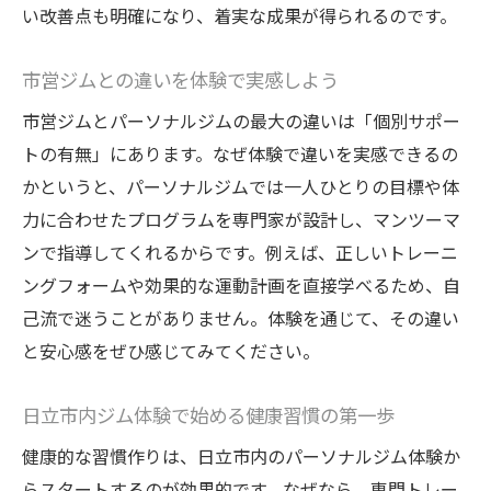
い改善点も明確になり、着実な成果が得られるのです。
無理なく続くダイエットのポイント
初心者でも安心の日立市ダイエット術
市営ジムとの違いを体験で実感しよう
パーソナルジム体験が初心者に選ばれる理
市営ジムとパーソナルジムの最大の違いは「個別サポー
由
トの有無」にあります。なぜ体験で違いを実感できるの
日立市で安心して通えるジムの選び方
かというと、パーソナルジムでは一人ひとりの目標や体
体験トレーニングで運動が苦手でも続けら
力に合わせたプログラムを専門家が設計し、マンツーマ
れる
ンで指導してくれるからです。例えば、正しいトレーニ
初めてのダイエットはパーソナルジムで決
ングフォームや効果的な運動計画を直接学べるため、自
まり
己流で迷うことがありません。体験を通じて、その違い
市営ジムとパーソナルジムの違いを体験し
と安心感をぜひ感じてみてください。
よう
継続しやすいダイエットの始め方
日立市内ジム体験で始める健康習慣の第一歩
運動習慣を身につけるコツを徹底解説
健康的な習慣作りは、日立市内のパーソナルジム体験か
パーソナルジム体験で習慣化をサポート
らスタートするのが効果的です。なぜなら、専門トレー