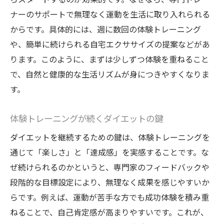
ナーのサポートで無理なく運動を生活に取り入れられる
日立市で無理なく運動習慣を身につける方
からです。具体的には、週に数回の体験トレーニング
法
や、簡単に続けられる自宅エクササイズの提案などがあ
体験トレーニングを日常に取り入れるポイ
ります。このように、まずは少しずつ体験を重ねること
ント
で、自然と健康的な生活リズムが身につきやすくなりま
続くダイエットのコツはジム選びにあり
す。
パーソナルジムで挫折しない秘訣を伝授
市営や安いジム活用で賢くトレーニング
体験トレーニングが続くダイエットの鍵
市営や手頃な施設も賢く活用する方法
ダイエットを継続するための鍵は、体験トレーニングを
市営ジムとパーソナルジムの併用術を紹介
通じて「楽しさ」と「達成感」を実感することです。な
手頃な価格で賢くダイエットを始めるコツ
ぜ続けられるのかというと、専門家のフィードバックや
日立市で利用できるジム施設の特徴比較
段階的な目標設定により、無理なく成果を感じやすいか
らです。例えば、運動が苦手な方でも成功体験を積み重
体験トレーニング付きジムのお得な利用法
ねることで、自己肯定感が高まりやすいです。これが、
安いジムでもパーソナルサポートを活用