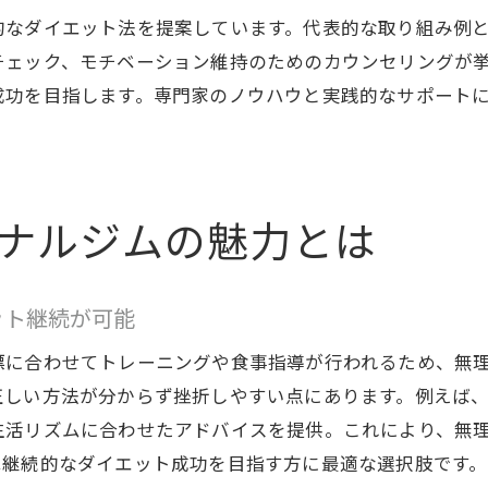
日立市のマンツーマン指導で続けやすい新習慣作り
的なダイエット法を提案しています。代表的な取り組み例
無理せず痩せるためのパーソナルダイエット術
チェック、モチベーション維持のためのカウンセリングが
成功を目指します。専門家のノウハウと実践的なサポート
ダイエットと健康維持を両立するパーソナルサポー
継続しやすい運動と食事管理で理想の体型へ
ナルジムの魅力とは
ット継続が可能
標に合わせてトレーニングや食事指導が行われるため、無
正しい方法が分からず挫折しやすい点にあります。例えば
生活リズムに合わせたアドバイスを提供。これにより、無
は継続的なダイエット成功を目指す方に最適な選択肢です。