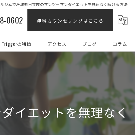
ナルジムで茨城県日立市のマンツーマンダイエットを無理なく続ける方法
88-0602
無料カウンセリングはこちら
Triggerの特徴
アクセス
ブログ
コラム
ダイエット
女性
姿勢
ンダイエットを無理なく
初心者
部分痩せ