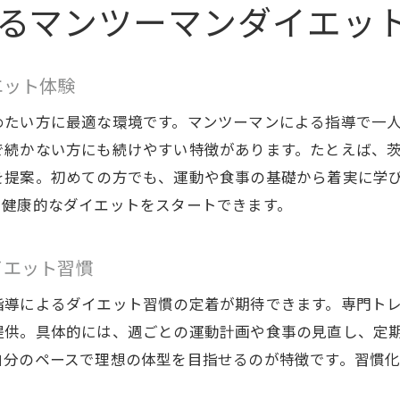
無理なく続くパーソナルジムの魅力とは
るマンツーマンダイエッ
パーソナルジムなら無理のないダイエット継続が可
マンツーマン指導で挫折しないダイエットサポート
エット体験
トレーニングと食事の両面から続くダイエット習慣
めたい方に最適な環境です。マンツーマンによる指導で一
パーソナルジムの個別対応が叶える継続力の秘密
で続かない方にも続けやすい特徴があります。たとえば、
ダイエット成功者が語る魅力的なジムのポイント
を提案。初めての方でも、運動や食事の基礎から着実に学
あなたに合うダイエットを見つけるパーソナル指導
て健康的なダイエットをスタートできます。
パーソナルジムで自分に合うダイエット方法を発見
マンツーマン指導で生活に合わせたダイエット提案
イエット習慣
効果を実感できるパーソナルカウンセリングの強み
指導によるダイエット習慣の定着が期待できます。専門ト
ダイエット目標に合わせたトレーニングプランの作
提供。具体的には、週ごとの運動計画や食事の見直し、定
パーソナルジムの食事指導で無理なく続くダイエッ
自分のペースで理想の体型を目指せるのが特徴です。習慣
マンツーマン指導が叶える理想の体型づくり