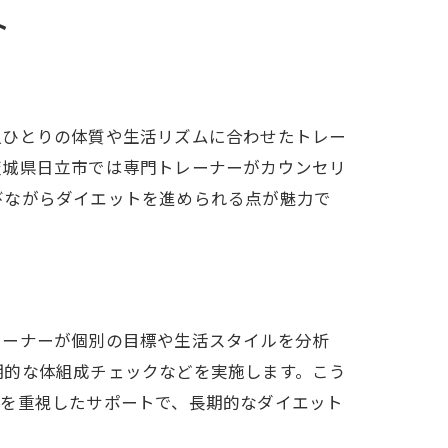
ト
能
人ひとりの体質や生活リズムに合わせたトレー
茨城県日立市では専門トレーナーがカウンセリ
びながらダイエットを進められる点が魅力で
レーナーが個別の目標や生活スタイルを分析
成
期的な体組成チェックなどを実施します。こう
ト
化を重視したサポートで、長期的なダイエット