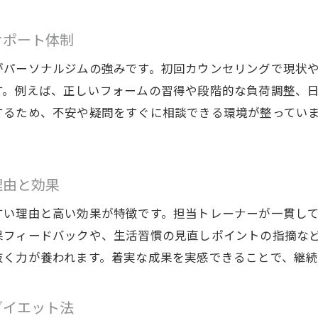
理想の体型を目指すマンツーマンダイエットの魅力
パーソナルトレーナーがサポートするダイエット成
サポート体制
一人ひとりに合わせた体型改善プログラムの提案
がパーソナルジムの強みです。初回カウンセリングで現状
マンツーマン指導で無理なく続くダイエット実践法
す。例えば、正しいフォームの習得や段階的な負荷調整、
パーソナルジムで長期的なダイエット習慣を構築
するため、不安や疑問をすぐに相談できる環境が整ってい
パーソナルジムでダイエット成功へ導く秘訣
ダイエット成功への近道はパーソナルジム活用にあ
効果を実感できるマンツーマントレーニングの秘訣
理由と効果
食事管理と運動サポートでダイエットを成功体験に
すい理由と高い効果が特徴です。担当トレーナーが一貫し
パーソナルジムで継続できるダイエットの工夫ポイ
果フィードバックや、生活習慣の見直しポイントの指摘な
失敗しないダイエットのためのジム選びのコツ
抜く力が養われます。着実な成果を実感できることで、継
日立市で健康的に痩せるための新習慣
ダイエット法
パーソナルジムで叶える健康的なダイエット習慣