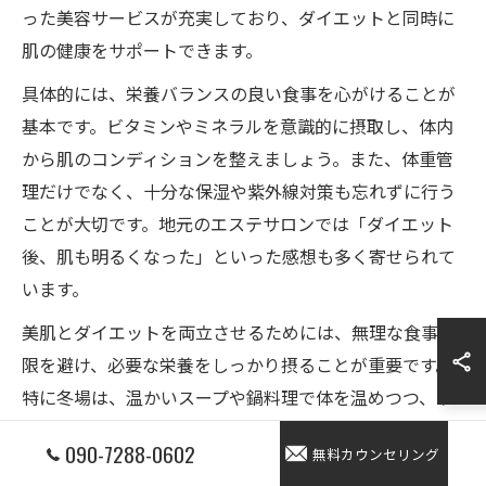
った美容サービスが充実しており、ダイエットと同時に
肌の健康をサポートできます。
具体的には、栄養バランスの良い食事を心がけることが
基本です。ビタミンやミネラルを意識的に摂取し、体内
から肌のコンディションを整えましょう。また、体重管
理だけでなく、十分な保湿や紫外線対策も忘れずに行う
ことが大切です。地元のエステサロンでは「ダイエット
後、肌も明るくなった」といった感想も多く寄せられて
います。
美肌とダイエットを両立させるためには、無理な食事制
限を避け、必要な栄養をしっかり摂ることが重要です。
特に冬場は、温かいスープや鍋料理で体を温めつつ、ゆ
っくりと食事を楽しむことで心の満足感も得られます。
090-7288-0602
無料カウンセリング
日立市の環境を活かし、健康的で美しい身体づくりを目