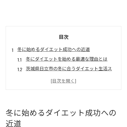
目次
冬に始めるダイエット成功への近道
冬にダイエットを始める最適な理由とは
茨城県日立市の冬に合うダイエット生活ス
タイル
寒い季節のダイエット継続を叶えるコツ
日立市で注目の冬の痩身サポート術
冬ダイエットで体質改善を目指す秘訣
冬に始めるダイエット成功への
寒い季節でも継続しやすい健康的習慣
近道
冬のダイエット習慣を無理なく続ける方法