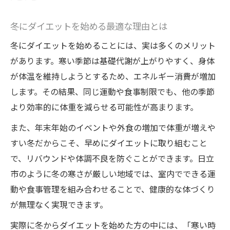
寒さに負けない日立市流ダイエット術
冬にダイエットを始める最適な理由とは
健康的な食事が冬ダイエット成功の鍵
冬にダイエットを始めることには、実は多くのメリット
体を温める冬のダイエット生活アイデア
があります。寒い季節は基礎代謝が上がりやすく、身体
継続しやすい冬のダイエットメニューの工
が体温を維持しようとするため、エネルギー消費が増加
夫
します。その結果、同じ運動や食事制限でも、他の季節
無理なく痩せたい方に冬の体験談集
より効率的に体重を減らせる可能性が高まります。
冬ダイエット体験談から学ぶ成功法則
また、年末年始のイベントや外食の増加で体重が増えや
日立市で人気のダイエット体験レビュー集
すい冬だからこそ、早めにダイエットに取り組むこと
無理せず続くダイエットの体験ストーリー
で、リバウンドや体調不良を防ぐことができます。日立
冬に痩せた方の実感できる変化と秘訣
市のように冬の寒さが厳しい地域では、室内でできる運
口コミで広がる冬のダイエット成功体験
動や食事管理を組み合わせることで、健康的な体づくり
ダイエットを冬から始めるべき理由とは
が無理なく実現できます。
冬の新習慣でダイエットを始めるメリット
実際に冬からダイエットを始めた方の中には、「寒い時