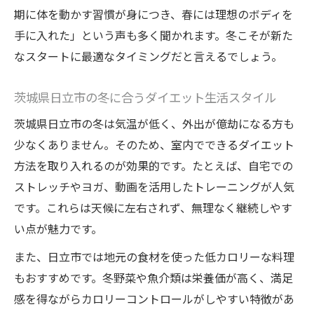
代謝が高まる冬こそダイエットの好機
期に体を動かす習慣が身につき、春には理想のボディを
手に入れた」という声も多く聞かれます。冬こそが新た
冬に始めるからこそ続けやすいダイエット
なスタートに最適なタイミングだと言えるでしょう。
日立市で冬ダイエットが選ばれる理由
美容と健康のための冬ダイエットの効果
茨城県日立市の冬に合うダイエット生活スタイル
美ボディを冬に目指すヒントまとめ
茨城県日立市の冬は気温が低く、外出が億劫になる方も
冬のダイエットで美ボディを作るポイント
少なくありません。そのため、室内でできるダイエット
日立市発！冬におすすめダイエット法
方法を取り入れるのが効果的です。たとえば、自宅での
美肌とダイエットを両立する冬のコツ
ストレッチやヨガ、動画を活用したトレーニングが人気
冬ダイエットで理想体型を目指す秘策
です。これらは天候に左右されず、無理なく継続しやす
痩身とフェイシャルケアを冬に実践する方
い点が魅力です。
法
また、日立市では地元の食材を使った低カロリーな料理
健康的なダイエットで自信を手に入れる
もおすすめです。冬野菜や魚介類は栄養価が高く、満足
健康的に痩せる冬ダイエットの工夫
感を得ながらカロリーコントロールがしやすい特徴があ