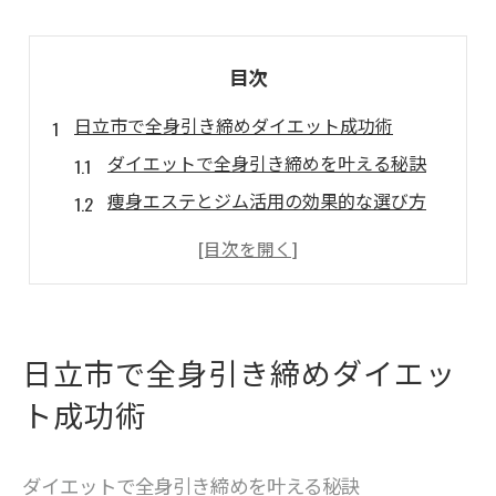
目次
日立市で全身引き締めダイエット成功術
ダイエットで全身引き締めを叶える秘訣
痩身エステとジム活用の効果的な選び方
日立市ダイエット最新トレンド徹底解説
口コミで話題の全身ダイエット体験談紹介
部分痩せとの違いを知りダイエット成功へ
効率よく続けられるダイエット習慣とは
日立市で全身引き締めダイエッ
続けやすいダイエット習慣の作り方とコツ
ト成功術
日立市で話題の痩身エステ活用術まとめ
ジムと自宅トレーニングの両立ポイント
ダイエットで全身引き締めを叶える秘訣