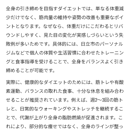
全身引き締めに役立つ食事管理のポイント
全身の引き締めを目指すダイエットでは、単なる体重減
無理せず続くダイエットメンタルケア法
少だけでなく、筋肉量の維持や姿勢の改善も重要なポイ
全身が変わる！日立発ダイエット法
ントとなります。なぜなら、体重だけにこだわるとリバ
日立市発ダイエット法の特徴とメリット
ウンドしやすく、見た目の変化が実感しづらいという失
全身引き締めに効くおすすめダイエット法
敗例が多いためです。具体的には、日立市のパーソナル
痩身効果を高める日立市の新アプローチ
ジムなどで個人の体質や生活習慣に合わせたトレーニン
グと食事指導を受けることで、全身をバランスよく引き
ダイエット成功者のリアルな声を紹介
締めることが可能です。
日立市で選ばれる痩身メソッドを解説
忙しい毎日でも実践できる引き締め術
実際に、健康的なダイエットのためには、筋トレや有酸
素運動、バランスの取れた食事、十分な休息を組み合わ
短時間でも効果的な全身ダイエット術
せることが推奨されています。例えば、週2～3回の筋ト
忙しい人向けダイエット続けるコツ
レと、日常的なウォーキングやストレッチを継続するこ
日立市の全身引き締め簡単エクササイズ
とで、代謝が上がり全身の脂肪燃焼が促進されます。こ
スキマ時間活用で全身引き締めを目指す
れにより、部分的な痩せではなく、全身のラインが整っ
日常動作に取り入れるダイエット方法