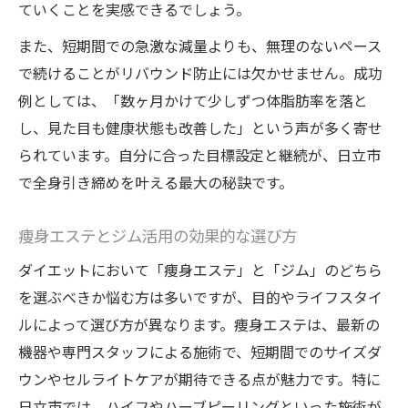
ていくことを実感できるでしょう。
痩身の効果を実感するダイエット計画
また、短期間での急激な減量よりも、無理のないペース
効果的な全身ダイエット計画の立て方
で続けることがリバウンド防止には欠かせません。成功
日立市で話題の痩身プランを徹底解説
例としては、「数ヶ月かけて少しずつ体脂肪率を落と
自分に合ったダイエット目標の設定法
し、見た目も健康状態も改善した」という声が多く寄せ
ダイエット経過を記録し効果を実感する
られています。自分に合った目標設定と継続が、日立市
で全身引き締めを叶える最大の秘訣です。
痩身エステの施術回数と実感ポイント
ダイエットのリバウンド予防ポイント
痩身エステとジム活用の効果的な選び方
リバウンドしにくいダイエット習慣づくり
ダイエットにおいて「痩身エステ」と「ジム」のどちら
全身引き締めを維持するコツと注意点
を選ぶべきか悩む方は多いですが、目的やライフスタイ
日立市で実践するリバウンド対策法
ルによって選び方が異なります。痩身エステは、最新の
ダイエット後もキープする食事と運動
機器や専門スタッフによる施術で、短期間でのサイズダ
無理のない全身ダイエット継続の工夫
ウンやセルライトケアが期待できる点が魅力です。特に
日立市では、ハイフやハーブピーリングといった施術が