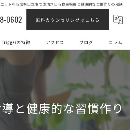
イエットを茨城県日立市で成功させる食事指導と健康的な習慣作りの秘訣
88-0602
無料カウンセリングはこちら
Triggerの特徴
アクセス
ブログ
コラム
ダイエット
女性
姿勢
指導と健康的な習慣作り
初心者
部分痩せ