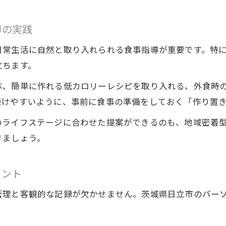
正しい食事指導で始めるダイエット習慣
導の実践
理想の体型を叶える食事指導の実践法
ダイエットと健康美を両立するコツを解説
日常生活に自然と取り入れられる食事指導が重要です。特
立ちます。
ぶ、簡単に作れる低カロリーレシピを取り入れる、外食時
続けやすいように、事前に食事の準備をしておく「作り置
のライフステージに合わせた提案ができるのも、地域密着
きましょう。
イント
管理と客観的な記録が欠かせません。茨城県日立市のパー