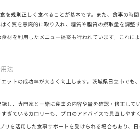
日常に取り入れるダイエット習慣の始め方
3食を規則正しく食べることが基本です。また、食事の時
無理なく続くダイエット習慣の作り方
んぱく質を意識的に取り入れ、糖質や脂質の摂取量を調整
毎日の生活にダイエットを自然に取り入れる方法
の食材を利用したメニュー提案も行われています。これに
成功者に学ぶダイエット習慣の根付かせ方
食事管理がダイエット成果に繋がる理由
正しい食事管理でダイエット効果を実感
活用法
ダイエットと食事記録の重要な関係性
イエットの成功率が大きく向上します。茨城県日立市でも
食事管理がダイエット成功をサポートする理由
日々の食事管理でダイエットを加速させる方法
ダイエット中の食事管理の具体的なポイント
記録し、専門家と一緒に食事の内容や量を確認・修正して
りすぎているカロリーも、プロのアドバイスで見直しやす
健康美への第一歩は正しい食事指導から
ダイエットと美しさを叶える食事指導の力
やアプリを活用した食事サポートを受けられる場合もあり、
健康美を目指すダイエットの食事アプローチ