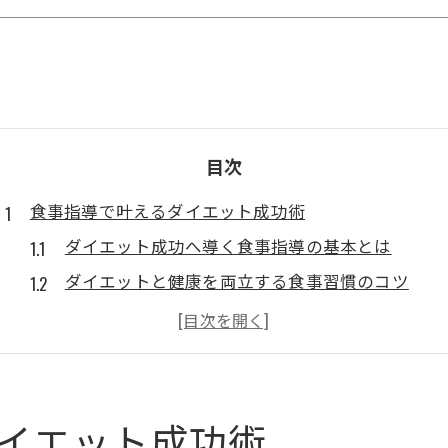
目次
食事指導で叶えるダイエット成功術
ダイエット成功へ導く食事指導の基本とは
ダイエットと健康を両立する食事習慣のコツ
ダイエットを支える食事アドバイスの活用法
日常生活に溶け込むダイエット食事指導の実践
ダイエット継続を叶える食事管理のポイント
無理なく続ける健康的ダイエットの極意
イエット成功術