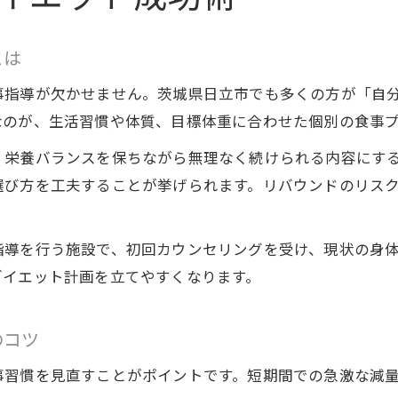
ダイエットを無理なく続ける食事習慣作り
リバウンドしないダイエットの続け方
とは
ダイエットで健康を守るストレスフリーな方法
事指導が欠かせません。茨城県日立市でも多くの方が「自
あなたの体質に合う無理のないダイエット戦略
なのが、生活習慣や体質、目標体重に合わせた個別の食事
生活リズムに合わせた健康的ダイエットの工夫
、栄養バランスを保ちながら無理なく続けられる内容にす
あなたに合った食事指導の選び方
選び方を工夫することが挙げられます。リバウンドのリス
ダイエット目標別の食事指導の選定ポイント
。
自分に合うダイエット食事指導を見極める方法
指導を行う施設で、初回カウンセリングを受け、現状の身
パーソナルな食事指導がダイエット成功の鍵
ダイエット計画を立てやすくなります。
専門家のアドバイスを活かしたダイエット選び
ダイエット体験談から学ぶ食事指導の選び方
のコツ
ダイエット習慣を生活に根付かせる方法
事習慣を見直すことがポイントです。短期間での急激な減
ダイエット生活を定着させるコツと工夫