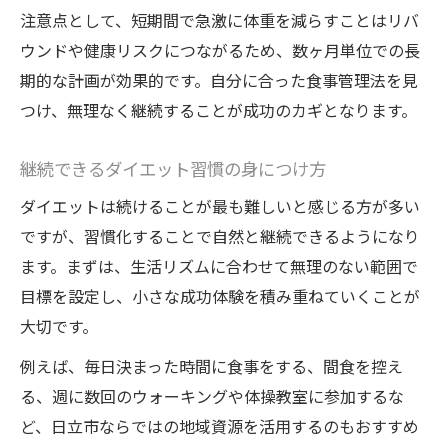
持続可能な健康的ボディメイクの秘訣
注意点として、短期間で急激に体重を減らすことはリバ
ダイエットを長続きさせる習慣化の工夫
ウンドや健康リスクにつながるため、数ヶ月単位での長
健康的なボディメイクに不可欠な食事改善
期的な計画が効果的です。自分に合った食事管理法を見
つけ、無理なく継続することが成功のカギとなります。
ストレスが少ないダイエットの進め方
無理なく続けるためのダイエット管理術
継続できるダイエット習慣の身につけ方
日常で実感できる健康的ボディメイク法
ダイエットは続けることが最も難しいと感じる方が多い
食事管理を通じて叶う毎日の変化体験
ですが、習慣化することで自然と継続できるようになり
ダイエットで実感する体調や気分の変化
ます。まずは、生活リズムに合わせて無理のない範囲で
日立市での食生活改善が生む毎日の発見
目標を設定し、小さな成功体験を積み重ねていくことが
食事管理がもたらすポジティブな変化
大切です。
ダイエット継続で得られる自信と充実感
例えば、毎日決まった時間に食事をする、間食を控え
無理なく変化を感じる食事管理の方法
る、週に数回のウォーキングや体操教室に参加するな
ダイエット目標に寄り添う実践的アドバイス
ど、日立市ならではの地域資源を活用するのもおすすめ