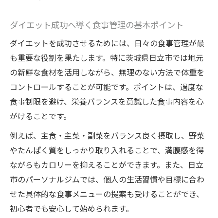
ダイエット継続のためのリバウンド対策法
ダイエット成功へ導く食事管理の基本ポイント
日立市の環境を活かした食事管理術
ダイエットを成功させるためには、日々の食事管理が最
リバウンドを防ぐダイエット習慣のコツ
も重要な役割を果たします。特に茨城県日立市では地元
無理のない管理で健康的な体重維持を実現
の新鮮な食材を活用しながら、無理のない方法で体重を
地元の食材を活用したリバウンド予防策
コントロールすることが可能です。ポイントは、過度な
理想体重へ導くダイエット食事術とは
食事制限を避け、栄養バランスを意識した食事内容を心
ダイエット目標達成に役立つ食事術の実践
がけることです。
法
例えば、主食・主菜・副菜をバランス良く摂取し、野菜
健康的に理想体重を目指す食事管理のコツ
やたんぱく質をしっかり取り入れることで、満腹感を得
ダイエット効果を高める食事バランスの考
ながらもカロリーを抑えることができます。また、日立
え方
市のパーソナルジムでは、個人の生活習慣や目標に合わ
体質に合わせた無理のないダイエット法
せた具体的な食事メニューの提案も受けることができ、
日立市で取り入れたい食事管理アイデア
初心者でも安心して始められます。