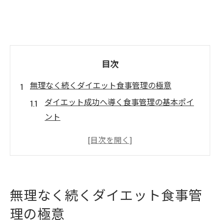
目次
無理なく続くダイエット食事管理の極意
ダイエット成功へ導く食事管理の基本ポイ
ント
継続できるダイエット習慣の身につけ方
健康的なダイエットを支える食材選びの工
夫
日常生活に馴染む食事管理の始め方
無理なく続くダイエット食事管
ストレス軽減を意識したダイエット方法
理の極意
リバウンド防止に役立つ日立市の管理法