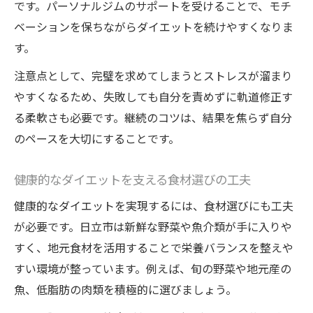
目標達成に向けた現実的なダイエット計画
です。パーソナルジムのサポートを受けることで、モチ
日立市で役立つダイエットサポートの活用
ベーションを保ちながらダイエットを続けやすくなりま
法
す。
自分に合ったダイエット目標の立て方
注意点として、完璧を求めてしまうとストレスが溜まり
食事管理を続けるためのモチベーション維
やすくなるため、失敗しても自分を責めずに軌道修正す
持術
る柔軟さも必要です。継続のコツは、結果を焦らず自分
のペースを大切にすることです。
目標達成へ導く実践的ダイエットアドバイ
ス
健康的なダイエットを支える食材選びの工夫
健康的なダイエットを実現するには、食材選びにも工夫
が必要です。日立市は新鮮な野菜や魚介類が手に入りや
すく、地元食材を活用することで栄養バランスを整えや
すい環境が整っています。例えば、旬の野菜や地元産の
魚、低脂肪の肉類を積極的に選びましょう。