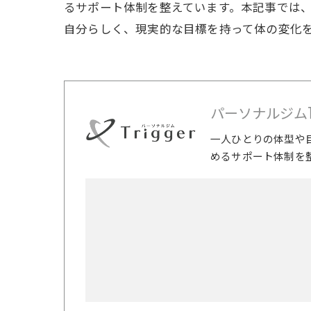
るサポート体制を整えています。本記事では
自分らしく、現実的な目標を持って体の変化
パーソナルジムTri
一人ひとりの体型や
めるサポート体制を