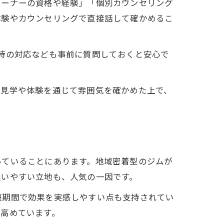
レーナーの資格や経験」「個別カウンセリング
体験やカウンセリングで直接話して確かめるこ
時の対応なども事前に質問しておくと安心で
に見学や体験を通じて雰囲気を確かめた上で、
っていることにあります。地域密着型のジムが
通いやすい立地も、人気の一因です。
短期間で効果を実感しやすい点も支持されてい
を高めています。