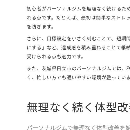
初心者がパーソナルジムを無理なく続けるた
れる点です。たとえば、最初は簡単なストレ
を防ぎます。
さらに、目標設定を小さく刻むことで、短期間
にする」など、達成感を積み重ねることで継
受けられる点も魅力です。
また、茨城県日立市のパーソナルジムでは、
く、忙しい方でも通いやすい環境が整ってい
無理なく続く体型改
パーソナルジムで無理なく体型改善を