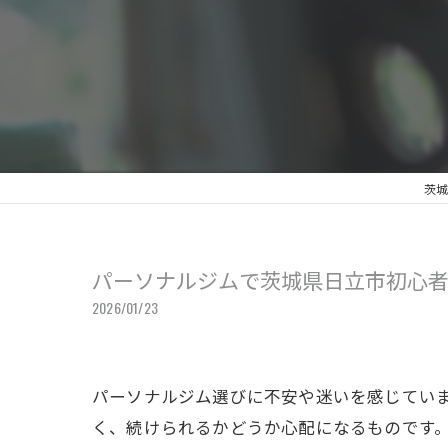
茨城
パーソナルジムで茨城県日立市初心
2026/01/23
パーソナルジム選びに不安や迷いを感じてい
く、続けられるかどうか心配になるものです