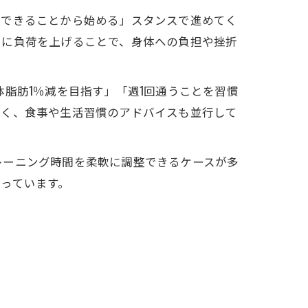
「できることから始める」スタンスで進めてく
々に負荷を上げることで、身体への負担や挫折
脂肪1％減を目指す」「週1回通うことを習慣
なく、食事や生活習慣のアドバイスも並行して
レーニング時間を柔軟に調整できるケースが多
っています。