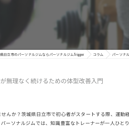
県日立市のパーソナルジムならパーソナルジムTrigger
コラム
パーソナ
者が無理なく続けるための体型改善入門
ませんか？茨城県日立市で初心者がスタートする際、運動
。パーソナルジムでは、知識豊富なトレーナーが一人ひと