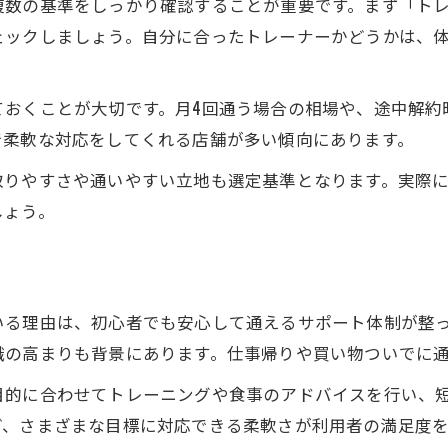
複数の基準をしっかり確認することが重要です。まず「ト
初心者が続けやすいジム通いの工夫
ェックしましょう。自分に合ったトレーナーかどうかは、
サポートを活用したパーソナルジム継続術
失敗例から学ぶ続くパーソナルジム活用法
ておくことが大切です。月4回通う場合の相場や、途中解約
日立のパーソナルジムで続ける秘訣
で柔軟な対応をしてくれる店舗が多い傾向にあります。
安心できるパーソナルジム導入の心得
取りやすさや通いやすい立地も選定基準となります。実際
パーソナルジム導入前に押さえたいポイント
しょう。
初心者が安心して始めるための準備とは
パーソナルジム選びで大切な心得を解説
体験前に知りたいパーソナルジムの魅力
いる理由は、初心者でも安心して通えるサポート体制が整
安心して通えるジムの特徴と選び方
識の高まりも背景にあります。仕事帰りや買い物ついでに
習慣化しやすい体験法で効果を実感する
目的に合わせてトレーニングや食事のアドバイスを行い、
パーソナルジムで効果を実感する体験法
ど、さまざまな目標に対応できる柔軟さが利用者の満足度
続けやすい習慣作りとジム体験のコツ