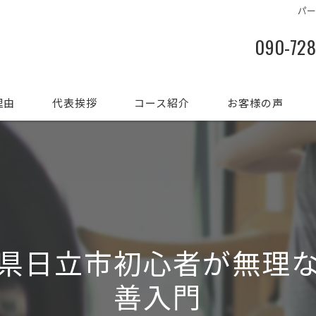
パ
090-72
理由
代表挨拶
コース紹介
お客様の声
県日立市初心者が無理
善入門