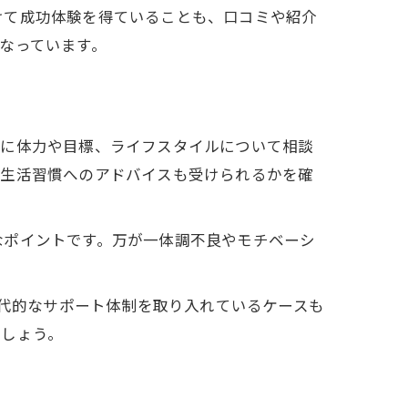
けて成功体験を得ていることも、口コミや紹介
なっています。
前に体力や目標、ライフスタイルについて相談
や生活習慣へのアドバイスも受けられるかを確
なポイントです。万が一体調不良やモチベーシ
現代的なサポート体制を取り入れているケースも
ましょう。