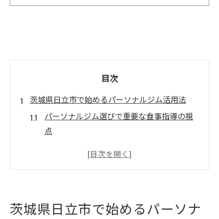
目次
茨城県日立市で始めるパーソナルジム活用法
パーソナルジム選びで重要な食事指導の視
点
日立市のパーソナルジムが支持される理由
とは
パーソナルジムで始めるダイエット生活の
第一歩
茨城県日立市で始めるパーソナ
初心者が安心して通えるパーソナルジムの