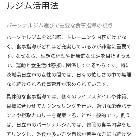
ルジム活用法
特徴
パーソナルジム活用で理想の体型への近道
を探る
パーソナルジム選びで重要な食事指導の視点
パーソナルジムで叶える理想の食事指導体験
パーソナルジムを選ぶ際、トレーニング内容だけでな
パーソナルジムの食事指導で健康的な習慣
く、食事指導がどれほど充実しているかが非常に重要で
を作る
す。なぜなら、理想の体型や健康的な生活を目指すうえ
専門トレーナーによる食事指導の実践例を
で、運動と食生活は密接に関係しているからです。特に
解説
茨城県日立市の女性の間では、日々の忙しさの中で無理
なく続けられる食事管理が求められています。
日常に生かせるパーソナルジムの食事管理
法
具体的な食事指導では、個々のライフスタイルや体質、
パーソナルジムで学ぶPFCバランスのポイン
目標に合わせてカウンセリングを行い、適切な栄養バラ
ト
ンスや摂取カロリーを提案することが一般的です。例え
ば、日立市のパーソナルジムでは、普段の食事内容をヒ
無理なく続くパーソナルジムの食事サポー
アリングし、外食が多い方や自炊が苦手な方にも続けや
ト体験