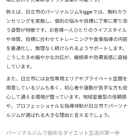
信頼されるトレーナーが持つ食事指導力と
例えば、日立市のパーソナルジムTriggerでは、無料カウ
は
ンセリングを実施し、個別の悩みや目標に丁寧に寄り添
女性目線で考えるパーソナルジムのトレー
う姿勢が特徴です。お客様一人ひとりのライフスタイル
ナー選び
や体質、目標に合わせてトレーニングや食事指導の内容
個別対応が魅力のパーソナルジムの見極め
を最適化し、無理なく続けられるようサポートします。
方
こうしたきめ細やかな対応が、継続率や効果実感に直結
初心者も安心できるトレーナーのサポート
しています。
体制
また、日立市には女性専用エリアやプライベート空間を
パーソナルジムの食事指導で健康的に変わる理
用意しているジムも多く、初心者や運動が苦手な方も安
由
心して通える環境が整っています。地域密着型の信頼感
食事指導で健康的な体質改善を実感できる
や、プロフェッショナルな指導体制が日立市でパーソナ
理由
ルジムが選ばれる大きな理由と言えるでしょう。
パーソナルジム活用で生活習慣がどう変わ
るか
パーソナルジムで始めるダイエット生活の第一歩