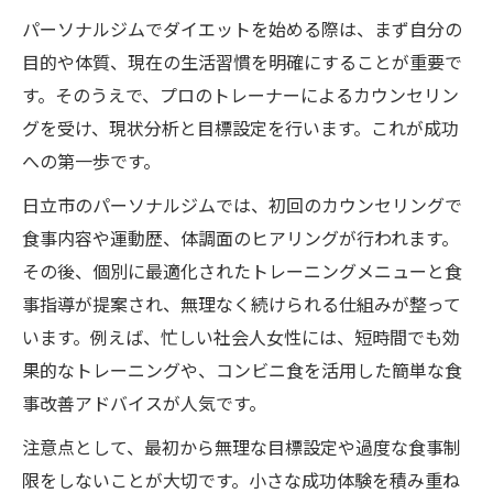
女性に嬉しい健康サポートの具体的な内容
パーソナルジムでダイエットを始める際は、まず自分の
パーソナルジムの食事指導は何が違うのか
目的や体質、現在の生活習慣を明確にすることが重要で
す。そのうえで、プロのトレーナーによるカウンセリン
生活全体を見直せる食事指導のメリット解
グを受け、現状分析と目標設定を行います。これが成功
説
への第一歩です。
継続しやすいパーソナルジム通いのコツ
パーソナルジム通いを続けるための習慣化
日立市のパーソナルジムでは、初回のカウンセリングで
方法
食事内容や運動歴、体調面のヒアリングが行われます。
その後、個別に最適化されたトレーニングメニューと食
無理なく続くパーソナルジムのスケジュー
事指導が提案され、無理なく続けられる仕組みが整って
ル術
います。例えば、忙しい社会人女性には、短時間でも効
食事指導を活かした日常管理のポイント
果的なトレーニングや、コンビニ食を活用した簡単な食
女性が通いやすいパーソナルジムの工夫と
事改善アドバイスが人気です。
は
注意点として、最初から無理な目標設定や過度な食事制
パーソナルジムで挫折しないコツを紹介
限をしないことが大切です。小さな成功体験を積み重ね