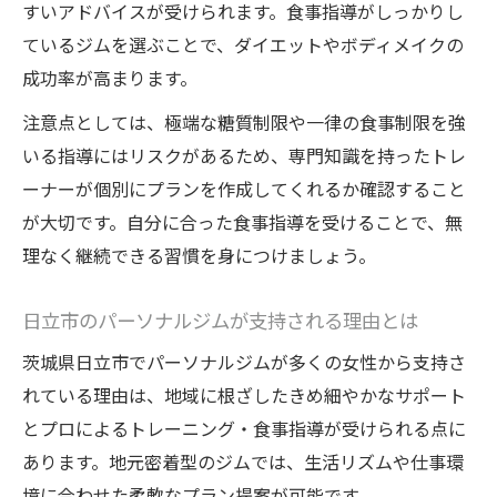
すいアドバイスが受けられます。食事指導がしっかりし
効果的なダイエットなら食事指導とジム併用
ているジムを選ぶことで、ダイエットやボディメイクの
パーソナルジムで実感する食事指導の相乗
成功率が高まります。
効果
注意点としては、極端な糖質制限や一律の食事制限を強
ダイエット成功に導くパーソナルジムの活
いる指導にはリスクがあるため、専門知識を持ったトレ
用術
ーナーが個別にプランを作成してくれるか確認すること
パーソナルジムの食事指導と運動のベスト
が大切です。自分に合った食事指導を受けることで、無
バランス
理なく継続できる習慣を身につけましょう。
継続しやすいジム併用で理想体型を目指す
方法
日立市のパーソナルジムが支持される理由とは
パーソナルジムで無理なく減量する秘訣を
茨城県日立市でパーソナルジムが多くの女性から支持さ
紹介
れている理由は、地域に根ざしたきめ細やかなサポート
信頼できるトレーナー選びのポイントを解説
とプロによるトレーニング・食事指導が受けられる点に
パーソナルジムで避けたいトレーナーの特
あります。地元密着型のジムでは、生活リズムや仕事環
徴
境に合わせた柔軟なプラン提案が可能です。