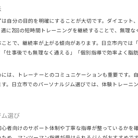
パーソナルジム利用者のリアルな変化事例
法
筋トレ効果を早く実感できる方法を解説
ずは自分の目的を明確にすることが大切です。ダイエット
パーソナルジムで感じる体脂肪減少のポイント
、週に2回の短時間トレーニングを継続することで、無理な
ビフォーアフターで見るパーソナルジム成果
とで、継続率が上がる傾向があります。日立市内では「パーソ
パーソナルジムで得られる筋力向上の実感
て「仕事後でも無理なく通える」「個別指導で効率よく脂
無理なく続く習慣化メソッドと筋トレ効果
パーソナルジムで習慣化を叶える続け方の秘訣
めには、トレーナーとのコミュニケーションも重要です。
無理せず筋トレを続けるためのパーソナルジム活
ます。日立市でのパーソナルジム選びでは、体験トレーニ
挫折しにくいパーソナルジムの習慣化サポート
筋トレ効果を高めるパーソナルジムの工夫
続けやすさで選ぶパーソナルジムの特徴
ジム選び
費用面から考えるパーソナルジムの選び方
初心者向けのサポート体制や丁寧な指導が整っているかを
パーソナルジム費用を賢く比較するポイント
いため、マンツーマン指導が受けられるジムがおすすめで