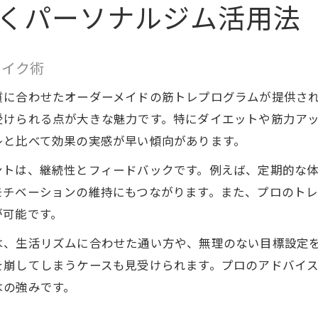
筋トレ初心者におすすめの日立市の通い方
くパーソナルジム活用法
パーソナルジム初心者が通う頻度とコツ
日立市で始める筋トレ習慣のポイント解説
メイク術
週２回の通い方がパーソナルジムで人気な理由
質に合わせたオーダーメイドの筋トレプログラムが提供さ
パーソナルジム選びで失敗しないチェック項目
受けられる点が大きな魅力です。特にダイエットや筋力ア
日立市のジムとパーソナルジムの活用法
レと比べて効果の実感が早い傾向があります。
日常に取り入れるパーソナルジム筋トレ術
ントは、継続性とフィードバックです。例えば、定期的な
パーソナルジム筋トレを日常に無理なく継続
モチベーションの維持にもつながります。また、プロのト
家事や仕事の合間にもパーソナルジム活用術
が可能です。
日立市で叶える時短パーソナルジムトレーニング
は、生活リズムに合わせた通い方や、無理のない目標設定
筋トレを習慣化するパーソナルジムの提案
を崩してしまうケースも見受けられます。プロのアドバイ
パーソナルジムで変わる毎日の健康管理法
はの強みです。
変化を実感するパーソナルジムのポイント