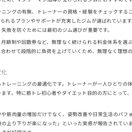
日立市ジムとパーソナルジムの価格帯を解説
ーニングの有無、トレーナーの資格・経験をチェックする
コスパ重視で選ぶパーソナルジムの見極め方
て始められるプランやサポートが充実したジムが選ばれてい
パーソナルジムの料金プランと支払い方法を整理
、失敗を防ぐためには最初のジム選びが重要です。
安いジムとパーソナルジムの総合的な違い
。月額制や回数券など、無理なく続けられる料金体系を選
に合わせて段階的に負荷を上げていくため、無理なく理想
変化
るトレーニングの最適化です。トレーナーが一人ひとりの
ります。特に筋トレ初心者やダイエット目的の方にとって
少や筋肉量の増加だけでなく、姿勢改善や日常生活のパフ
段の上り下りが楽になった」といった実感が報告されてい