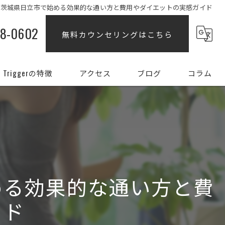
を茨城県日立市で始める効果的な通い方と費用やダイエットの実感ガイド
88-0602
無料カウンセリングはこちら
Triggerの特徴
アクセス
ブログ
コラム
ダイエット
女性
姿勢
める効果的な通い方と費
初心者
イド
部分痩せ