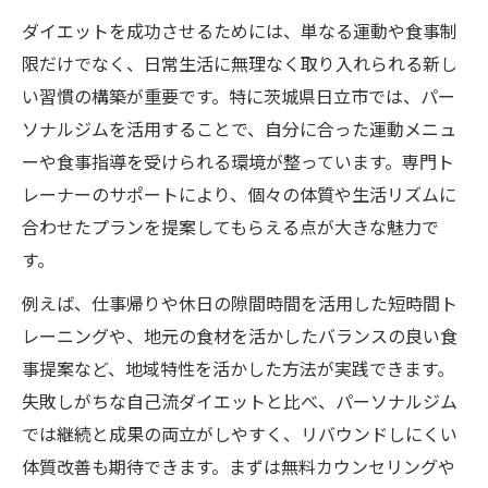
ダイエット成果を出すための秘訣とは
ダイエットを成功させるためには、単なる運動や食事制
トレーナー指導で続く運動のコツまとめ
限だけでなく、日常生活に無理なく取り入れられる新し
継続できる日立市の運動ダイエット法
い習慣の構築が重要です。特に茨城県日立市では、パー
日立市で続く運動ダイエット実践のコツ
ソナルジムを活用することで、自分に合った運動メニュ
無理なく続くダイエット法の秘訣を紹介
ーや食事指導を受けられる環境が整っています。専門ト
ジム選びで差がつく継続のポイント解説
レーナーのサポートにより、個々の体質や生活リズムに
合わせたプランを提案してもらえる点が大きな魅力で
忙しい方でも続く運動習慣づくりの工夫
す。
パーソナルジムが支える継続力の理由
ダイエットに最適な運動習慣の作り方
例えば、仕事帰りや休日の隙間時間を活用した短時間ト
レーニングや、地元の食材を活かしたバランスの良い食
ダイエット成功へ導く運動習慣の始め方
事提案など、地域特性を活かした方法が実践できます。
日立市のジムで習慣化するコツを解説
失敗しがちな自己流ダイエットと比べ、パーソナルジム
目標達成に効果的な運動の選び方とは
では継続と成果の両立がしやすく、リバウンドしにくい
パーソナルジム指導で習慣が変わる理由
体質改善も期待できます。まずは無料カウンセリングや
ダイエット初心者に最適な運動提案紹介