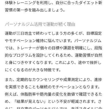
体験トレーニングを利用し、自分に合ったダイエット新
オーダーメイド指導がもたらす変化の理由
習慣の第一歩を踏み出しましょう。
オーダーメイド指導が運動継続を支える仕
パーソナルジム活用で運動が続く理由
組み
日立市ジムで得られる個別サポートの実例
運動が三日坊主で終わってしまう方の多くが、目標設定
紹介
やモチベーション維持に悩んでいます。パーソナルジム
ダイエット効果を高める指導の違いに注目
では、トレーナーが個々の目標や課題を明確にし、段階
的なプログラムを設計してくれるため、運動習慣が自然
専門トレーナーによる変化実感のポイント
と身につきやすくなります。これにより、途中で挫折し
オーダーメイドプランが選ばれる理由とは
にくくなるのが大きな特徴です。
無理なく続く運動で健康を手に入れるコツ
また、定期的なカウンセリングや成果測定により、進捗
無理なく続けるダイエット運動の工夫
を実感できることも継続のモチベーションとなります。
日立市のジムで健康習慣を始める方法
例えば、体脂肪率や筋肉量の変化を数値で確認できるた
パーソナルジム活用で継続力を高める秘訣
め、「結果が見えない」という不安が軽減されます。さ
健康的な体型維持に役立つ運動習慣作り
らに、日立市のパーソナルジムでは、生活スタイルに合