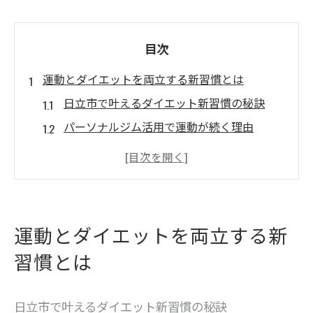
目次
運動とダイエットを両立する新習慣とは
日立市で叶えるダイエット新習慣の秘訣
パーソナルジム活用で運動が続く理由
運動とダイエットの両立ポイント解説
ジム選びがもたらす新習慣の変化とは
忙しい女性に最適なダイエット習慣案
理想の体型へ導くパーソナルジム活用術
運動とダイエットを両立する新
パーソナルジムで理想体型へ変わる方法
習慣とは
日立市のジムを活かしたダイエット実践
運動不足解消に最適な活用ステップ紹介
日立市で叶えるダイエット新習慣の秘訣