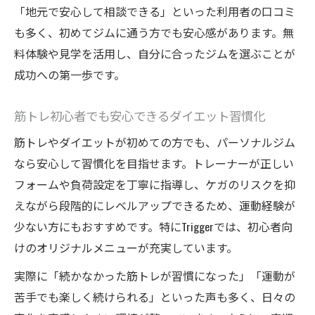
パーソナルで叶える続く食事管理のコツ
「地元で安心して相談できる」といった利用者の口コミ
筋トレと相乗効果のあるダイエット食事管
も多く、初めてジムに通う方でも安心感があります。無
理
料体験や見学を活用し、自分に合ったジムを選ぶことが
パーソナルジムで学ぶ正しい食事の選び方
成功への第一歩です。
Triggerによる食事指導で健康的な減量を実
筋トレ初心者でも安心できるダイエット習慣化
現
自炊や外食でも続くダイエット習慣のポイ
筋トレやダイエットが初めての方でも、パーソナルジム
ント
なら安心して習慣化を目指せます。トレーナーが正しい
筋トレ成果を高める食事管理の実践例
フォームや負荷設定を丁寧に指導し、ケガのリスクを抑
えながら段階的にレベルアップできるため、運動経験が
少ない方にもおすすめです。特にTriggerでは、初心者向
けのオリジナルメニューが充実しています。
実際に「続かなかった筋トレが習慣になった」「運動が
苦手でも楽しく続けられる」といった声も多く、日々の