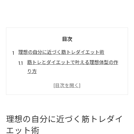
目次
理想の自分に近づく筋トレダイエット術
筋トレとダイエットで叶える理想体型の作
り方
パーソナルジムの効果的なダイエット指導
法とは
日立市で選ぶパーソナルダイエットジムの
魅力
理想の自分に近づく筋トレダイ
筋トレ初心者でも安心できるダイエット習
エット術
慣化