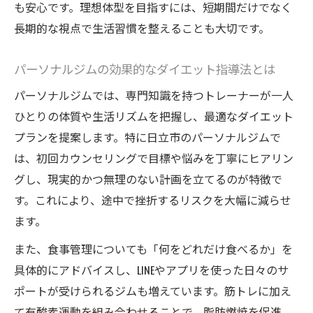
も安心です。理想体型を目指すには、短期間だけでなく
筋トレ×ダイエットの短期間成果を得る秘訣
長期的な視点で生活習慣を整えることも大切です。
ビフォーアフターでわかる3ヶ月ダイエット
成功例
パーソナルジムの効果的なダイエット指導法とは
個別指導で叶う理想の筋トレ変化を解説
パーソナルジムでは、専門知識を持つトレーナーが一人
Trigger活用で3ヶ月間の体質改善に成功する
ひとりの体質や生活リズムを把握し、最適なダイエット
方法
プランを提案します。特に日立市のパーソナルジムで
ダイエット挫折経験者にも安心できるサポート
は、初回カウンセリングで目標や悩みを丁寧にヒアリン
体制
グし、現実的かつ無理のない計画を立てるのが特徴で
挫折しがちなダイエットを支えるパーソナ
す。これにより、途中で挫折するリスクを大幅に減らせ
ルサポート
ます。
筋トレ初心者も続くジムの安心サポート体
また、食事管理についても「何をどれだけ食べるか」を
制
具体的にアドバイスし、LINEやアプリを使った日々のサ
Triggerで受けられるダイエットサポートと
ポートが受けられるジムも増えています。筋トレに加え
は
て有酸素運動を組み合わせることで、脂肪燃焼を促進