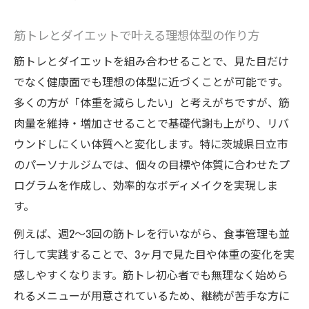
Triggerのダイエットサポート活用法を徹底
解説
筋トレとダイエットで叶える理想体型の作り方
日常に筋トレ習慣を根付かせる秘訣を解説
筋トレとダイエットを組み合わせることで、見た目だけ
日常に筋トレとダイエットを取り入れるコ
でなく健康面でも理想の体型に近づくことが可能です。
ツ
多くの方が「体重を減らしたい」と考えがちですが、筋
パーソナルジムで続く筋トレ習慣の作り方
肉量を維持・増加させることで基礎代謝も上がり、リバ
ウンドしにくい体質へと変化します。特に茨城県日立市
ダイエット成功のカギは日々の意識改革に
のパーソナルジムでは、個々の目標や体質に合わせたプ
あり
ログラムを作成し、効率的なボディメイクを実現しま
ジム通いが続くための生活リズムの整え方
す。
Triggerで叶う筋トレ習慣化とダイエット支
例えば、週2〜3回の筋トレを行いながら、食事管理も並
援
行して実践することで、3ヶ月で見た目や体重の変化を実
3ヶ月で実感する変化を目指すパーソナル活用法
感しやすくなります。筋トレ初心者でも無理なく始めら
パーソナルジムで3ヶ月間のダイエット効果
れるメニューが用意されているため、継続が苦手な方に
を体感