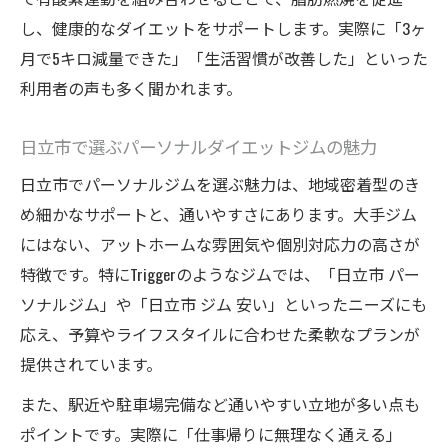
悩みや不安も相談できるパーソナル指導の
し、健康的なダイエットをサポートします。実際に「3ヶ
メリット
月で5キロ減量できた」「生活習慣が改善した」といった
利用者の声も多く聞かれます。
リバウンド防止に役立つサポート事例を紹
介
日立市で選ぶパーソナルダイエットジムの魅力
健康的な体へ導く無理のない筋トレプラン
日立市でパーソナルジムを選ぶ魅力は、地域密着型のき
無理せず続く筋トレとダイエットの両立方
め細かなサポートと、通いやすさにあります。大手ジム
法
にはない、アットホームな雰囲気や個別対応力の高さが
健康的に体を引き締めるジムの筋トレ法
特徴です。特にTriggerのようなジムでは、「日立市 パー
Trigger提案の無理なく続くダイエットプラ
ソナルジム」や「日立市 ジム 安い」といったニーズにも
ン
応え、予算やライフスタイルに合わせた柔軟なプランが
筋トレ初心者でも安心なトレーニング設計
提供されています。
パーソナル指導で叶える体質改善ダイエッ
また、駅近や駐車場完備など通いやすい立地が多い点も
ト
ポイントです。実際に「仕事帰りに無理なく通える」