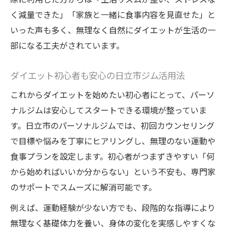
ス
く減量できた」「家族と一緒に食事内容を見直せた」と
日立市で実践できる継続型ダイエットのコ
いった声も多く、無理なく自然にダイエットが生活の一
ツ
部になる工夫がされています。
リバウンドしにくいダイエット習慣の作り
ダイエット初心者も安心の日立市ジム活用法
方
これからダイエットを始めたい初心者にとって、パーソ
費用を抑えたダイエット実践ガイド
ナルジムは安心してスタートできる環境が整っていま
費用を抑えてできるダイエット実践ポイン
す。日立市のパーソナルジムでは、初回カウンセリング
ト
で目標や悩みを丁寧にヒアリングし、無理のない運動や
日立ジム選びでコスパ良くダイエットを始
食事プランを設定します。初心者がつまずきやすい「何
める
から始めればいいか分からない」という不安も、専門家
パーソナルジムの料金相場と節約のコツ
のサポートでスムーズに解消可能です。
食事管理込みでお得にダイエットを成功さ
例えば、運動経験が少ない方でも、段階的な指導により
せる
無理なく基礎体力を養い、身体の変化を実感しやすくな
安いジムを活用した効率的ダイエット方法