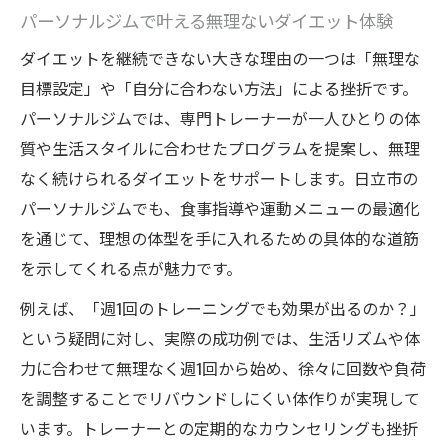
果
パーソナルジムで叶える無理ないダイエット体験
週1回もOKな現実的ダイエットプラン紹介
ダイエットを継続できない大きな理由の一つは「無理な
週1回で叶う現実的なダイエットプランの選
目標設定」や「自分に合わない方法」による挫折です。
び方
パーソナルジムでは、専門トレーナーが一人ひとりの体
パーソナルジム週1回利用で無理なくダイエ
質や生活スタイルに合わせたプログラムを提案し、無理
ット
なく続けられるダイエットをサポートします。日立市の
パーソナルジムでも、食事指導や運動メニューの最適化
日立24時間ジムを活用したダイエット継続
を通じて、理想の体型を手に入れるための具体的な道筋
術
を示してくれる点が魅力です。
忙しい人も安心のダイエット方法と成功体
験
例えば、「週1回のトレーニングでも効果が出るのか？」
という疑問に対し、実際の成功例では、生活リズムや体
週1ペースで実感できるダイエットの変化と
力に合わせて無理なく週1回から始め、徐々に回数や負荷
は
を調整することでリバウンドしにくい体作りが実現して
パーソナルジム利用で叶う理想のボディへ
います。トレーナーとの定期的なカウンセリングも挫折
パーソナルジムで目指す理想のダイエット