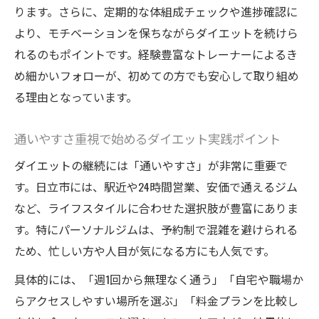
ります。さらに、定期的な体組成チェックや進捗確認に
ダイエット成功者の声に学ぶ効果的習慣
より、モチベーションを保ちながらダイエットを続けら
ダイエット成功者が語る習慣化のコツと工
れるのもポイントです。経験豊富なトレーナーによるき
夫
め細かいフォローが、初めての方でも安心して取り組め
パーソナルジム利用者のリアルなダイエッ
る理由となっています。
ト体験
通いやすさ重視で始めるダイエット実践ポイント
継続できるダイエット習慣の秘訣を徹底解
説
ダイエットの継続には「通いやすさ」が非常に重要で
成功体験から学ぶダイエットの効果的な方
す。日立市には、駅近や24時間営業、安価で通えるジム
法
など、ライフスタイルに合わせた選択肢が豊富にありま
無理なく続けるためのダイエット実践談
す。特にパーソナルジムは、予約制で混雑を避けられる
ため、忙しい方や人目が気になる方にも人気です。
具体的には、「週1回から無理なく通う」「自宅や職場か
らアクセスしやすい場所を選ぶ」「料金プランを比較し