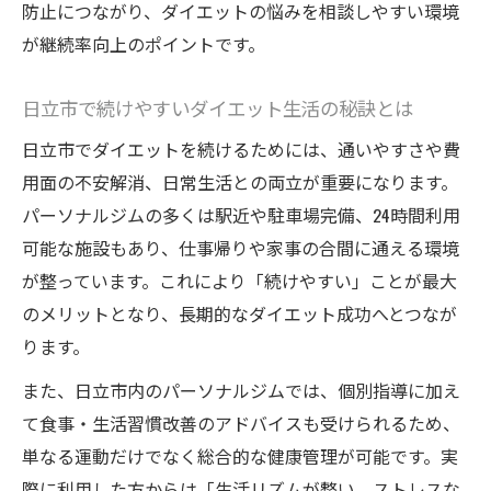
防止につながり、ダイエットの悩みを相談しやすい環境
成果
が継続率向上のポイントです。
ダイエット成功者が語るパーソナルジムの
魅力
日立市で続けやすいダイエット生活の秘訣とは
日立パーソナルジムで叶える理想のボディ
日立市でダイエットを続けるためには、通いやすさや費
ライン
用面の不安解消、日常生活との両立が重要になります。
ダイエット目標達成に必要なサポート体制
パーソナルジムの多くは駅近や駐車場完備、24時間利用
とは
可能な施設もあり、仕事帰りや家事の合間に通える環境
パーソナルトレーナーと進めるダイエット
が整っています。これにより「続けやすい」ことが最大
実践法
のメリットとなり、長期的なダイエット成功へとつなが
続けやすいダイエット方法と成功のコツ
ります。
続けやすいダイエット方法の選び方と工夫
また、日立市内のパーソナルジムでは、個別指導に加え
パーソナルジムで無理なく続くダイエット
て食事・生活習慣改善のアドバイスも受けられるため、
習慣
単なる運動だけでなく総合的な健康管理が可能です。実
ダイエット成功のための食事と運動バラン
際に利用した方からは「生活リズムが整い、ストレスな