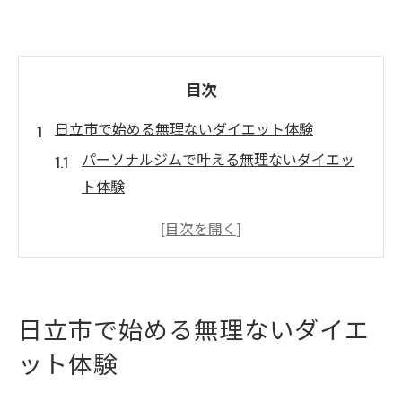
目次
日立市で始める無理ないダイエット体験
パーソナルジムで叶える無理ないダイエッ
ト体験
日立市で続けやすいダイエット生活の秘訣
とは
ダイエット初心者も安心の日立市ジム活用
法
日立市で始める無理ないダイエ
通いやすさ重視で始めるダイエット実践ポ
ット体験
イント
日立パーソナルジムの魅力とダイエット効