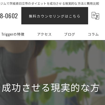
ルジムで茨城県日立市のダイエットを成功させる現実的な方法と費用比較
88-0602
無料カウンセリングはこちら
Triggerの特徴
アクセス
ブログ
コラム
ダイエット
女性
姿勢
を成功させる現実的な方
初心者
部分痩せ