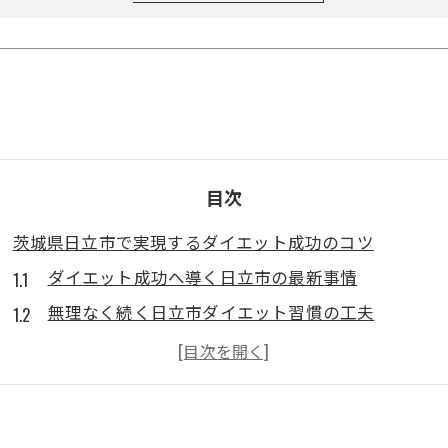
目次
茨城県日立市で実現するダイエット成功のコツ
ダイエット成功へ導く日立市の最新事情
無理なく続く日立市ダイエット習慣の工夫
ダイエットが苦手な方も安心の日立市流対策
短期間でダイエット効果を実感する方法とは
日立市で安く始める効率的なダイエット選び