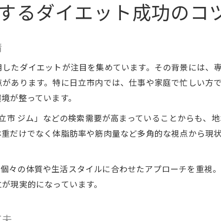
ダイエット目標達成へ導く日立市のパーソナルジム活用
するダイエット成功のコ
パーソナルジムで始める現実的なダイエット戦略
日立市でダイエットを加速させる個別指導活用法
情
ダイエットの効果を高めるパーソナルサポート体制
用したダイエットが注目を集めています。その背景には、
日立市のジム選びで差が出るダイエット成功ポイン
があります。特に日立市内では、仕事や家庭で忙しい方で
ダイエットに強いパーソナルトレーナーの選び方
環境が整っています。
無理なく痩せたい人に向けた日立市ダイエットガイド
日立市 ジム」などの検索需要が高まっていることからも、
無理のないダイエットを叶える日立市のコツ
体重だけでなく体脂肪率や筋肉量など多角的な視点から現
続けやすいダイエット目標設定と管理法
ダイエット初心者も安心の日立市サポート体制
では、個々の体質や生活スタイルに合わせたアプローチを重
リバウンド防止の日立市ダイエット継続術
立が現実的になっています。
日立市で人気のダイエットサポートサービス紹介
現実的なダイエット費用と効果を知るポイント
工夫