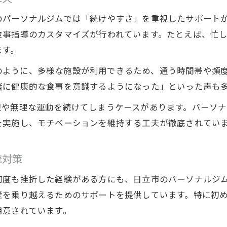
パーソナルジムと24時間ジムのダイエット費用比較
のパーソナルジムでは「続けやすさ」を重視したサポート
ダイエット効果を左右するコスパ重視の選び方
食事指導のカスタマイズが行われています。たとえば、忙
日立市で予算に合ったダイエット施設の探し方
ます。
ダイエット費用相場と実際の効果を徹底解説
 ジムのように、多様な施設が利用できるため、通う時間帯や
お得に通えるダイエットプランの選択術
緒に健康的な食事を意識するようになった」といった声も
日立市で続けやすいダイエット環境を探る
限や無理な運動を続けてしまうケースがあります。パーソ
継続できるダイエット環境の選び方とは
を実施し、モチベーションを維持する工夫が徹底されてい
日立市で通いやすいダイエット施設の特徴
ダイエット効果を高めるジムの活用方法
流対策
生活スタイル別ダイエット環境の工夫ポイント
何度も挫折した経験がある方にも、日立市のパーソナルジ
日立市のダイエットサポートサービス活用術
壁を乗り越えるためのサポートを提供しています。特に初
自分に合ったパーソナルジム選びで理想の体へ
用意されています。
理想の体型実現に向けたジム選びの基準