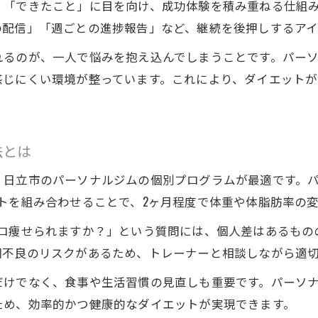
「できたこと」に目を向け、成功体験を積み重ねる仕組みや
パーソナルジムでダイエット目標を明確に達成
の配信」「週ごとの進捗報告」など、継続を後押しするアイ
自分に合うトレーナーとの出会い方
れるのが、一人で悩みを抱え込んでしまうことです。パー
失敗しないパーソナルジム選択のポイント
感じにくい環境が整っています。これにより、ダイエット
ダイエット成功へ導くカウンセリング活用術
法とは
、日立市のパーソナルジムの個別プログラムが最適です。パ
トを組み合わせることで、2ヶ月程度で体重や体脂肪率の
ロ痩せられますか？」という質問には、個人差はあるもの
調不良のリスクがあるため、トレーナーと相談しながら適
だけでなく、食事や生活習慣の見直しも重要です。パーソ
ため、効率的かつ健康的なダイエットが実現できます。