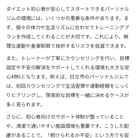
ダイエット初心者が安心してスタートできるパーソナル
日立市のジムでダイエットを成功させるス
ジムの環境には、いくつかの重要な条件があります。ま
テップ
ず、個々の体力や生活リズムに合わせてトレーニングプ
ダイエット失敗から学ぶ継続のコツと注意
ランを作成してくれることが大切です。これにより、無
点
理な運動や食事制限で挫折するリスクを低減できます。
ダイエット初心者が目指す理想の運動ペー
また、トレーナーが丁寧にカウンセリングを行い、目標
ス
設定や不安の解消をサポートしてくれる環境も大きな安
オーダーメイドサポートで続く運動習慣の秘訣
心材料となります。例えば、日立市のパーソナルジムで
ダイエット成功を支える個別サポートの重
は、初回カウンセリングで生活習慣や運動経験をじっく
要性
りヒアリングし、現実的な目標を一緒に決めるケースが
パーソナルジムのオーダーメイド指導とは
多く見られます。
運動初心者が無理なく続けるためのジム活
さらに、初心者向けのサポート体制が整っていること
用術
や、清潔で通いやすい施設環境も重要です。こうした配
日立市パーソナルジムのサポート体制を比
慮があることで、「続けられるか不安」という方でも安