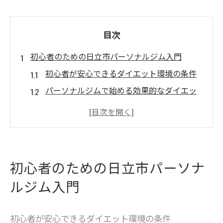
目次
初心者のための日立市パーソナルジム入門
初心者が安心できるダイエット環境の条件
パーソナルジムで始める効果的なダイエッ
トの流れ
日立市ジム選びで重視すべきポイントとは
運動経験ゼロでも続けやすいダイエットサ
ポート
初心者のための日立市パーソナ
安いジムとパーソナルジムの違いと選び方
ルジム入門
無理なく始める日立市ダイエット成功術
無理せず続くダイエット習慣の作り方
初心者が安心できるダイエット環境の条件
初心者に最適なパーソナルジム活用法