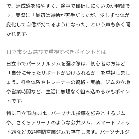
再挑戦を支える日立市ジムの安心体制
で、達成感を得やすく、途中で挫折しにくいのが特徴で
す。実際に「最初は運動が苦手だったが、少しずつ体が
ダイエット失敗を活かすためのジム選び方
変化して自信が持てるようになった」という声も多く聞
初心者が再び挑戦できるダイエットサポー
かれます。
ト
目標達成まで続くダイエット習慣の作り方
日立市ジム選びで重視すべきポイントとは
日立市パーソナルジムで続く習慣化のコツ
日立市でパーソナルジムを選ぶ際は、初心者の方ほど
ダイエット習慣を定着させるジム活用法
「自分に合ったサポートが受けられるか」を重視しまし
目標達成を叶えるパーソナルトレーナーの
ょう。料金体系やトレーナーの資格・実績、ジムの立地
選び方
や営業時間など、生活に無理なく組み込めるかもポイン
運動初心者がダイエットを継続する秘訣
トです。
日立市のジムで実践する習慣化の成功法則
特に日立市内には、パーソナル指導を強みとするジム
や、さくらアリーナのような公共ジム、スマートフィッ
ト24などの24時間営業ジムも存在します。パーソナルジ