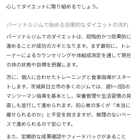
較
心してダイエットに取り組めるでしょう。
ジム選びで失敗しないオーダーメイドの選
び方
パーソナルジムで始める効果的なダイエットの流れ
安心できる指導が魅力のパーソナルジム選び
パーソナルジムでのダイエットは、段階的かつ効果的に
初心者向けダイエット指導の選び方と注意
進めることが成功のカギとなります。まず最初に、トレ
点
ーナーによるカウンセリングや体組成測定を通して現在
安心して通えるパーソナルジムの特徴
の体の状態や目標を把握します。
日立市ジム選びで重視すべきサポート内容
次に、個人に合わせたトレーニングと食事指導がスター
トレーナー選びで失敗しないポイント解説
トします。茨城県日立市の多くのジムでは、週1～2回の
長く続くダイエットには信頼できる指導が
マンツーマン指導を基本とし、栄養管理や生活習慣の見
重要
直しも並行して進められます。初心者の多くが「本当に
失敗経験があっても再挑戦できる環境とは
痩せられるのか」と不安を抱きますが、無理のないペー
スで進められるので安心です。
ダイエット再挑戦に最適なジム環境の条件
挫折経験から学ぶパーソナルジム活用術
また、定期的な成果確認やフィードバックがあること