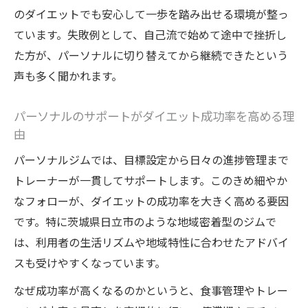
と選び方
のダイエットでも安心して一歩を踏み出せる環境が整っ
ています。失敗例として、自己流で始めて途中で挫折し
パーソナルの活用で効果的なダイエットを
た方が、パーソナルに切り替えてから継続できたという
実現する方法
声も多く聞かれます。
ダイエット目標に合わせたパーソナルジム
選びのコツ
パーソナルのサポートがダイエット成功率を高める理
食事管理と運動を両立するパーソナルのサ
由
ポート体制
パーソナルジムでは、目標設定から日々の進捗管理まで
パーソナルジムを最大限活用するダイエッ
トレーナーが一貫してサポートします。このきめ細やか
ト習慣の工夫
なフォローが、ダイエットの成功率を大きく高める要因
無理なく痩せたい人が選ぶ理由を探る
です。特に茨城県日立市のような地域密着型のジムで
無理のないダイエットを目指す人にパーソ
は、利用者の生活リズムや地域特性に合わせたアドバイ
ナルが最適な理由
スも受けやすくなっています。
リバウンドしないダイエットを叶えるパー
なぜ成功率が高くなるのかというと、食事管理やトレー
ソナルの特徴