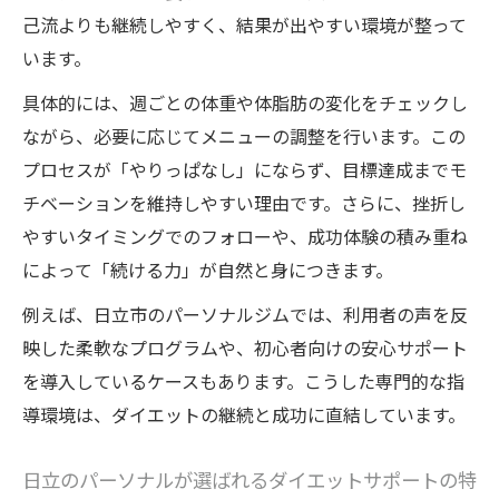
己流よりも継続しやすく、結果が出やすい環境が整って
習慣とは
います。
知識と実践が両立するパーソナルのダイエ
ット提案
具体的には、週ごとの体重や体脂肪の変化をチェックし
日立市で変わるダイエット体験のポイント
ながら、必要に応じてメニューの調整を行います。この
プロセスが「やりっぱなし」にならず、目標達成までモ
日立市のパーソナルで変化を実感できるダ
チベーションを維持しやすい理由です。さらに、挫折し
イエット体験
やすいタイミングでのフォローや、成功体験の積み重ね
ダイエットの成果を感じやすいパーソナル
によって「続ける力」が自然と身につきます。
のポイント
例えば、日立市のパーソナルジムでは、利用者の声を反
体験からわかるダイエット成功の秘訣とサ
映した柔軟なプログラムや、初心者向けの安心サポート
ポート内容
を導入しているケースもあります。こうした専門的な指
日立市で話題のパーソナルダイエット体験
導環境は、ダイエットの継続と成功に直結しています。
の流れ
理想の体型を目指すダイエット体験の新し
日立のパーソナルが選ばれるダイエットサポートの特
いスタイル