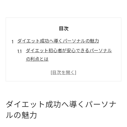
目次
ダイエット成功へ導くパーソナルの魅力
ダイエット初心者が安心できるパーソナル
の利点とは
パーソナルのサポートがダイエット成功率
を高める理由
専門的な指導でダイエットの継続力が身に
つく仕組み
ダイエット成功へ導くパーソナ
日立のパーソナルが選ばれるダイエットサ
ルの魅力
ポートの特徴
ダイエット目標達成に役立つパーソナルの