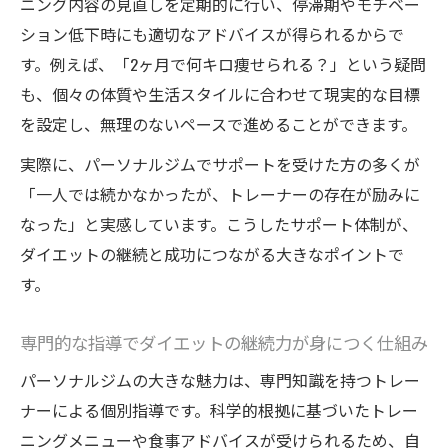
ニング内容の見直しを定期的に行い、停滞期やモチベー
ペア通いで続けやすいダイエット環境の魅
ション低下時にも適切なアドバイスが得られるからで
力とは
す。例えば、「2ヶ月で何キロ痩せられる？」という疑問
ダイエットでつまずかないためのパーソナ
も、個々の体質や生活スタイルに合わせて現実的な目標
ルサポート活用法
を設定し、無理のないペースで進めることができます。
初心者でも無理なく痩せるためのパーソナ
実際に、パーソナルジムでサポートを受けた方の多くが
ルの利点
「一人では続かなかったが、トレーナーの存在が励みに
ダイエットの知識が身につく新習慣を提案
なった」と実感しています。こうしたサポート体制が、
パーソナルと学ぶダイエット基礎知識の身
ダイエットの継続と成功につながる大きなポイントで
につけ方
す。
食事指導で一生使えるダイエット知識を習
専門的な指導でダイエットの継続力が身につく仕組み
得できる理由
運動初心者でも分かるダイエット習慣の始
パーソナルジムの大きな魅力は、専門知識を持つトレー
め方
ナーによる個別指導です。科学的根拠に基づいたトレー
ニングメニューや食事アドバイスが受けられるため、自
ダイエットを成功させるための新しい生活