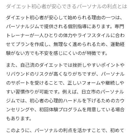
実体験紹介
ダイエット初心者が安心できるパーソナルの利点とは
日立市で続けやすいダイエット方法とは
ダイエット初心者が安心して始められる理由の一つは、
日立市のパーソナルジムで続くダイエット
パーソナルジムで提供される個別指導にあります。専門
習慣の秘訣
トレーナーが一人ひとりの体力やライフスタイルに合わ
ダイエットが続かない人も無理なく継続で
せてプランを作成し、無理なく進められるため、運動経
きる工夫
験がない方でも不安を感じにくいのが特徴です。
日立市で人気のパーソナルダイエットプラ
また、自己流のダイエットでは挫折しやすいポイントや
ンの特徴
リバウンドのリスクが高くなりがちですが、パーソナル
ダイエットのモチベーション維持に役立つ
のサポートを受けることで、正しいフォームや継続しや
日常習慣
すい習慣作りが可能です。例えば、日立市のパーソナル
ジムでは、初心者の心理的ハードルを下げるためのカウ
地域密着型パーソナルで実現するダイエッ
ンセリングや、初回体験プログラムを用意している場合
トの継続法
もあります。
あなたに合うパーソナルの活用法徹底解説
自分に最適なダイエットプランの見つけ方
このように、パーソナルの利点を活かすことで、初めて