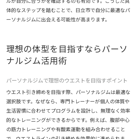
ルが自分に合うかを確認するのも有効です。こうした具
ストケア法
体的なステップを踏むことで、日立市で自分に最適なパ
日立市のジム環境を活かした継続習慣のコ
ーソナルジムに出会える可能性が高まります。
ツ
パーソナルジムのサポートがウエスト維持
理想の体型を目指すならパーソ
に効果的な理由
ナルジム活用術
ウエスト引き締めを習慣化するパーソナル
ジムの使い方
継続しやすいジム通いで理想のウエストを
パーソナルジムで理想のウエストを目指すポイント
キープ
ウエスト引き締めを目指す際、パーソナルジムは最適な
パーソナルジムで楽しく続けるウエストケ
選択肢です。なぜなら、専門トレーナーが個人の体質や
ア習慣
生活習慣に合わせてプログラムを設計し、無理なく効率
パーソナルジム利用で叶えるストレスフリー習
的なトレーニングができるからです。例えば、腹部中心
慣
の筋力トレーニングや有酸素運動を組み合わせること
パーソナルジムが叶えるストレスフリーな
で、ウエストラインの引き締めを効果的に進められま