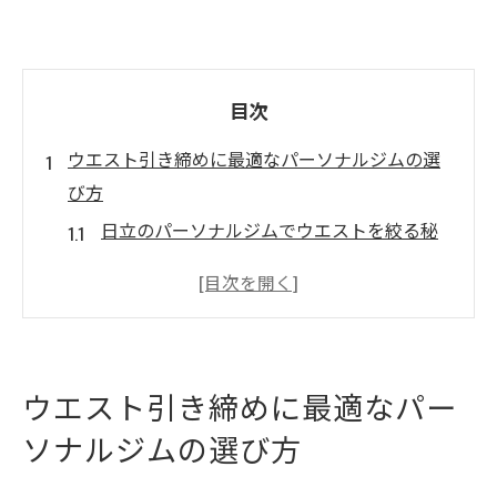
目次
ウエスト引き締めに最適なパーソナルジムの選
び方
日立のパーソナルジムでウエストを絞る秘
訣とは
安いジムとパーソナルジムの違いを徹底比
較
パーソナルジム利用で効果的なウエスト引
ウエスト引き締めに最適なパー
き締めを実現
ソナルジムの選び方
日立のパーソナルジム選びで重視すべきポ
イント