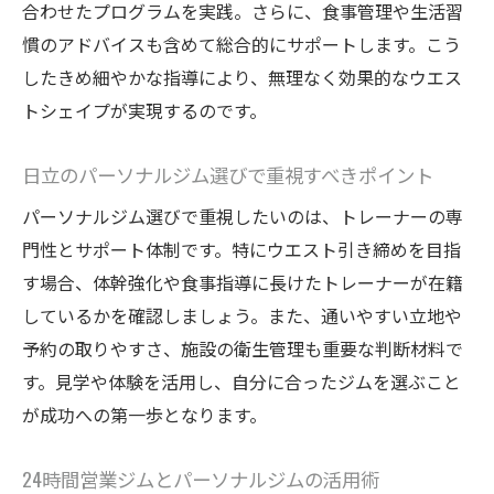
合わせたプログラムを実践。さらに、食事管理や生活習
す秘訣
慣のアドバイスも含めて総合的にサポートします。こう
忙しい女性におすすめの効率的なジム通い
したきめ細やかな指導により、無理なく効果的なウエス
パーソナルジムで叶える時短ウエスト引き
トシェイプが実現するのです。
締め習慣
忙しい女性のためのパーソナルジム活用ポ
日立のパーソナルジム選びで重視すべきポイント
イント
パーソナルジム選びで重視したいのは、トレーナーの専
パーソナルジムの時短トレーニングで理想
門性とサポート体制です。特にウエスト引き締めを目指
ウエストへ
す場合、体幹強化や食事指導に長けたトレーナーが在籍
日立の24時間ジム×パーソナルジムの賢い選
しているかを確認しましょう。また、通いやすい立地や
び方
予約の取りやすさ、施設の衛生管理も重要な判断材料で
効率的に通えるパーソナルジムを選ぶコツ
す。見学や体験を活用し、自分に合ったジムを選ぶこと
が成功への第一歩となります。
仕事帰りにも通いやすいパーソナルジムの
魅力
24時間営業ジムとパーソナルジムの活用術
健康的な生活習慣はパーソナルジムから始まる