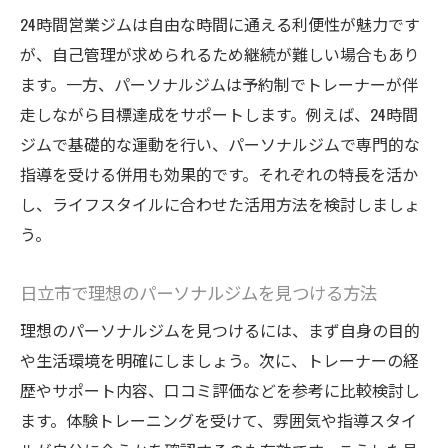
24時間営業ジムは自由な時間に通える利便性が魅力です
パーソナルジムで健康的なウエストケア習
が、自己管理が求められるため継続が難しい場合もあり
慣を作る
ます。一方、パーソナルジムは予約制でトレーナーが伴
パーソナルジム利用が生活習慣改善に役立
走しながら目標達成をサポートします。例えば、24時間
つ理由
ジムで基礎的な運動を行い、パーソナルジムで専門的な
ジム通いで身につく健康的な食事と運動の
指導を受ける併用も効果的です。それぞれの特長を活か
基本
し、ライフスタイルに合わせた活用方法を検討しましょ
日立のパーソナルジムが健康習慣に最適な
う。
理由
ウエスト引き締めと健康管理を両立するジ
日立市で理想のパーソナルジムを見つける方法
ム活用法
理想のパーソナルジムを見つけるには、まず自身の目的
パーソナルジムで続く健康的ライフスタイ
や生活環境を明確にしましょう。次に、トレーナーの経
ルの秘訣
歴やサポート内容、口コミ評価などを参考に比較検討し
継続しやすいウエストケアの秘訣を徹底解説
ます。体験トレーニングを受けて、雰囲気や指導スタイ
パーソナルジムで無理なく継続できるウエ