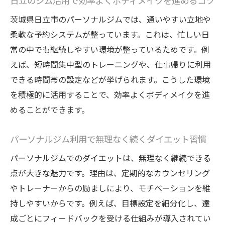
日立のジム活用で効率よくボディメイクを進めるコツ
成功の秘訣
茨城県日立市のパーソナルジムでは、通いやすい立地や
ジム選びから習慣化まで成功事例を徹底解
柔軟な予約システムが整っています。これは、忙しい日
説
常の中でも継続しやすい環境が整っているためです。例
パーソナルジムを活用したウエストケアの
えば、短時間集中型のトレーニングや、仕事帰りに利用
実践ポイント
できる時間帯の設定などが挙げられます。こうした環境
を積極的に活用することで、効率よくボディメイクを進
日立のパーソナルジムで理想体型を手に入
めることができます。
れる方法
ウエスト引き締め成功者の体験談に学ぶポ
パーソナルジム利用で無理なく続くダイエット習慣
イント
パーソナルジムでのダイエットは、無理なく継続できる
本記事でパーソナルジム活用の極意をチェ
点が大きな魅力です。理由は、定期的なカウンセリング
ック
やトレーナーからの励ましにより、モチベーションを維
持しやすいからです。例えば、目標設定を細分化し、達
成ごとにフィードバックを受ける仕組みが導入されてい