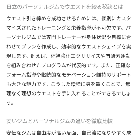
24時間営業ジムとパーソナルジムの活用術
日立のパーソナルジムでウエストを絞る秘訣とは
日立市で理想のパーソナルジムを見つける
ウエスト引き締めを成功させるためには、個別にカスタ
方法
マイズされたトレーニングと栄養指導が不可欠です。パ
理想の体型を目指すならパーソナルジム活用術
ーソナルジムでは専門トレーナーが身体状況や目標に合
パーソナルジムで理想のウエストを目指す
わせてプランを作成し、効率的なウエストシェイプを実
ポイント
現します。例えば、体幹強化エクササイズや有酸素運動
を組み合わせたプログラムが代表的です。また、正確な
パーソナルジムの個別サポートで理想体型
フォーム指導や継続的なモチベーション維持のサポート
に近づく方法
も大きな魅力です。こうした環境に身を置くことで、無
日立のジム活用で効率よくボディメイクを
理なく理想のウエストを手に入れることができるでしょ
進めるコツ
う。
パーソナルジム利用で無理なく続くダイエ
ット習慣
安いジムとパーソナルジムの違いを徹底比較
日立市ジムの選択肢を活かした体型づくり
安価なジムは自由度が高い反面、自己流になりやすく成
の工夫