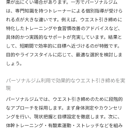
果が出にくい場合があります。一方でパーソナルジム
パーソナルジムで美しいウエストラインを
は、専門知識を持つトレーナーによる個別指導が受けら
実現するコツ
れる点が大きな違いです。例えば、ウエスト引き締めに
個別指導で無理なくウエストを細くする方法
特化したトレーニングや食習慣改善のアドバイスなど、
日立パーソナルジムの個別指導で効果的ウ
具体的かつ実践的なサポートが充実しています。結果と
エストケア
して、短期間で効率的に目標へ近づけるのが特徴です。
ウエスト引き締めはパーソナルジムの個別
目的やライフスタイルに応じて、最適な選択を検討しま
プログラムで
しょう。
パーソナルジムで無理せず継続できるトレ
パーソナルジム利用で効果的なウエスト引き締めを実
ーニング法
現
個別指導が叶える理想のウエストシェイプ
パーソナルジムでは、ウエスト引き締めのために段階的
アップ術
なアプローチを採用します。まず身体測定やカウンセリ
パーソナルジム活用でウエストに特化した
ングを行い、現状把握と目標設定を徹底します。次に、
引き締め法
体幹トレーニング・有酸素運動・ストレッチなどを組み
日立のパーソナルジムで無理なく成果を出