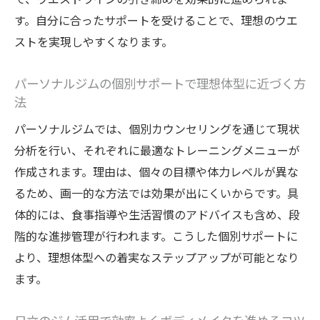
引き締め体験
す。自分に合ったサポートを受けることで、理想のウエ
ストを実現しやすくなります。
日立の自然を活かしたパーソナルジムの魅
力
パーソナルジムの個別サポートで理想体型に近づく方
ストレスフリーなウエストケアが叶うジム
法
選びのコツ
パーソナルジムでは、個別カウンセリングを通じて現状
パーソナルジムで生活にゆとりを生む習慣
分析を行い、それぞれに最適なトレーニングメニューが
づくり
作成されます。理由は、個々の目標や体力レベルが異な
ジム通いがストレス軽減に繋がる理由を解
るため、画一的な方法では効果が出にくいからです。具
説
体的には、食事指導や生活習慣のアドバイスも含め、段
パーソナルジム活用で心も体もリフレッシ
階的な進捗管理が行われます。こうした個別サポートに
ュ
より、理想体型への着実なステップアップが可能となり
ウエスト引き締め成功のカギを本記事でチェッ
ます。
ク
パーソナルジムで目指すウエスト引き締め