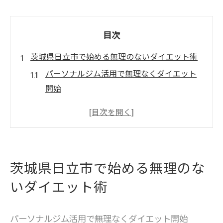
目次
茨城県日立市で始める無理のないダイエット術
パーソナルジム活用で無理なくダイエット
開始
日立市の食事管理で健康的な減量を実現
パーソナルジムと食事管理の両立テクニッ
ク
地元の旬食材を使ったダイエット実践法
茨城県日立市で始める無理のな
食事管理が続くパーソナルジムの魅力とは
いダイエット術
日立市で目指す理想の体型と食事習慣
食事管理に強いパーソナルジム利用の新提案
パーソナルジム活用で無理なくダイエット開始
パーソナルジムで叶う食事管理のメリット