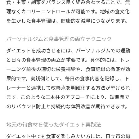
食・主菜・副菜をバランス良く組み合わせることで、無
果
理なくカロリーコントロールが可能です。地域の食文化
食事管理が楽しくなる旬食材レシピ提案
を生かした食事管理は、健康的な減量につながります。
継続のコツは旬食材ダイエットにあり
リバウンドしにくい体質づくりの秘訣とは
パーソナルジムと食事管理の両立テクニック
パーソナルジム利用で得るリバウンド対策
ダイエットを成功させるには、パーソナルジムでの運動
日立市の食事管理で体質改善を目指すコツ
と日々の食事管理の両立が重要です。具体的には、トレ
専門家指導による継続可能なダイエット習
ーニング前後の適切な栄養補給や、食事記録の徹底が効
慣
果的です。実践例として、毎日の食事内容を記録し、ト
リバウンドしやすい食生活からの脱却法
レーナーと連携して改善点を明確化する方法が挙げられ
パーソナルジムの運動と食事管理で維持力
ます。このような二本柱のアプローチにより、短期間で
UP
のリバウンド防止と持続的な体質改善が期待できます。
体質変化を実感できる食事管理ポイント
地元の旬食材を使ったダイエット実践法
パーソナルジムを活用した継続ダイエット習慣
ダイエット中でも食事を楽しみたい方には、日立市の旬
パーソナルジムの継続利用で無理なく痩せ