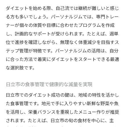
ダイエットを始める際、自己流では継続が難しいと感じ
日立市女性に響くダイエット指導の特徴
る方も多いでしょう。パーソナルジムでは、専門トレー
パーソナルジム選びで重視すべき食事サポ
ナーが個々の体質や目標に合わせたプログラムを作成
ート
し、計画的なサポートが受けられます。たとえば、週単
専門家が教える食事管理の実践ポイント
位で進捗を確認しながら、無理なく体重減少を目指すス
食事と運動を両立するパーソナルジム活用
テップ管理が特徴です。パーソナルジムの活用は、自分
法
に合った方法で着実にダイエットをスタートできる最適
リバウンド防止に役立つ食事管理術
な選択肢です。
旬の食材で叶う日立市の健康ダイエット法
日立市の食事管理で健康的な減量を実現
パーソナルジム推奨の旬食材活用法とは
日立市ならではの食材で健康的に痩せる方
日立市でのダイエット成功の鍵は、地域の特性を活かし
法
た食事管理です。地元で手に入りやすい新鮮な野菜や魚
旬野菜を取り入れたダイエット食事管理術
を活用し、栄養バランスを重視したメニュー作りが推奨
されます。たとえば、日立市の旬の食材を中心に、主
パーソナルジムと地元食材の組み合わせ効