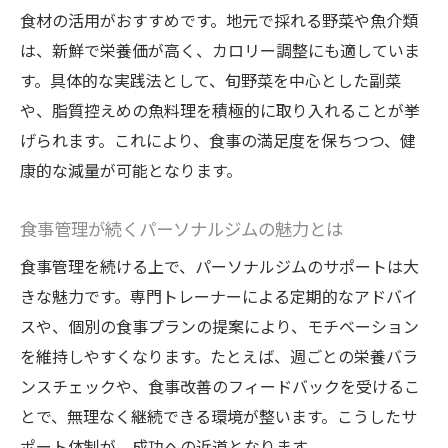
食材の活用がおすすめです。地元で採れる野菜や魚介類
る
は、新鮮で栄養価が高く、カロリー調整にも適していま
日立市女性が続けやすい食事管理の工夫
す。具体的な実践法として、旬野菜を中心とした副菜
継続力を高めるパーソナルジムのサポート
や、脂質控えめの魚料理を積極的に取り入れることが挙
術
げられます。これにより、食事の満足度を保ちつつ、健
ダイエット習慣化に効く食事管理テクニッ
康的な減量が可能となります。
ク
失敗しないためのパーソナルジム選びの基
食事管理が続くパーソナルジムの魅力とは
準
食事管理を続ける上で、パーソナルジムのサポートは大
長く続くダイエットを支える食事管理
きな魅力です。専門トレーナーによる定期的なアドバイ
美しく痩せるための日立市食事管理ポイント
スや、個別の食事プランの提案により、モチベーション
パーソナルジムが勧める美ボディ食事管理
を維持しやすくなります。たとえば、週ごとの栄養バラ
法
ンスチェックや、食事改善のフィードバックを受けるこ
とで、無理なく継続できる環境が整います。こうしたサ
健康美を叶える食事管理の秘訣とは
ポート体制が、成功への近道となります。