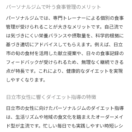
サポート体制で実現する継続ダイエット
パーソナルジムで叶う食事管理のメリット
日立市の食材活用で理想のボディラインへ
パーソナルジムでは、専門トレーナーによる個別の食事
パーソナルジムと地元食材でボディメイク
管理が受けられることが大きなメリットです。自己流で
成功
は気づきにくい栄養バランスや摂取量を、科学的根拠に
日立市の旬食材がもたらす美容効果とは
基づき適切にアドバイスしてもらえます。例えば、日立
市の旬の食材を活用した献立提案や、日々の食事記録の
食事管理と運動の相乗効果を引き出す方法
フィードバックが受けられるため、無理なく継続できる
地元食材を生かしたヘルシーレシピの提案
点が特長です。これにより、健康的なダイエットを実現
パーソナルジムの食事指導で理想の体型へ
しやすくなります。
日立市食材活用で健康的な美しさを手に入
れる
日立市女性に響くダイエット指導の特徴
日立市の女性に向けたパーソナルジムのダイエット指導
は、生活リズムや地域の食文化を踏まえたオーダーメイ
ド型が主流です。忙しい毎日でも実践しやすい時短レシ