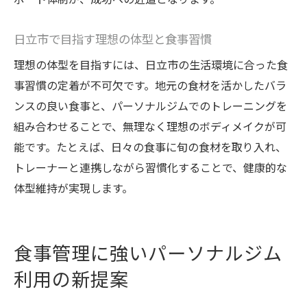
日立市で人気の栄養バランス重視ダイエッ
ト
日立市で目指す理想の体型と食事習慣
パーソナルジム利用者の美しく痩せるコツ
理想の体型を目指すには、日立市の生活環境に合った食
美容と健康を両立する食事管理ポイント
事習慣の定着が不可欠です。地元の食材を活かしたバラ
理想の体型に近づく日立市ダイエット習慣
ンスの良い食事と、パーソナルジムでのトレーニングを
専門家サポートを受けるダイエット成功体験
組み合わせることで、無理なく理想のボディメイクが可
パーソナルジムで得られる専門家の安心サ
能です。たとえば、日々の食事に旬の食材を取り入れ、
ポート
トレーナーと連携しながら習慣化することで、健康的な
日立市で実感するダイエット成功のポイン
体型維持が実現します。
ト
食事管理で変わるダイエット体験談の魅力
食事管理に強いパーソナルジム
パーソナルジム利用者の成功ストーリーに
学ぶ
利用の新提案
専門家のアドバイスが導く理想の体型変化