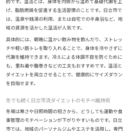
的です。温活とは、身体を内側から温めて基礎代謝を上
食べながら痩せる冬ダイエットの実例紹介
げ、脂肪燃焼を促進する生活習慣のことです。日立市で
リラクゼーション重視冬ダイエットの魅力
は、温泉や銭湯の利用、または自宅での半身浴など、地
日立市で話題のダイエット体験談をチェッ
域の資源を活かした温活が人気です。
ク
具体的には、朝晩に温かい飲み物を飲んだり、ストレッ
リバウンドしにくい冬のダイエットコツ集
チや軽い筋トレを取り入れることで、身体を冷やさずに
冬のリバウンド対策に効くダイエット習慣
代謝を維持できます。冷えによる体調不良を防ぐために
リバウンドしにくい日立流ダイエットポイ
も、重ね着や腹巻きなどの工夫もおすすめです。温活と
ント
ダイエットを両立させることで、健康的にサイズダウン
冬のダイエット停滞期を乗り越える方法
を目指せます。
日立市女性が実感したダイエット長続きの
冬でも続く日立市流ダイエットのモチベ維持術
秘訣
冬に強いダイエットメンタルの整え方
冬場は寒さや日照時間の短さから、どうしても運動や食
事管理のモチベーションが下がりやすいものです。日立
市では、地域のパーソナルジムやエステを活用し、専門