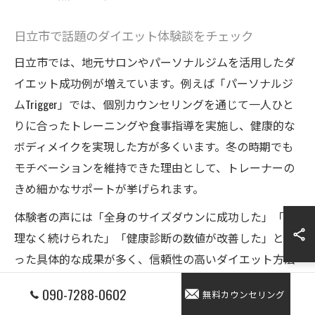
日立市で話題のダイエット体験談をチェック
日立市では、地元サロンやパーソナルジムを活用したダ
イエット成功例が増えています。例えば「パーソナルジ
ムTrigger」では、個別カウンセリングを通じて一人ひと
りに合ったトレーニングや食事指導を実施し、健康的な
ボディメイクを実現した方が多くいます。冬の時期でも
モチベーションを維持できた理由として、トレーナーの
きめ細かなサポートが挙げられます。
体験者の声には「全身のサイズダウンに成功した」「無
理なく続けられた」「健康診断の数値が改善した」とい
った具体的な成果が多く、信頼性の高いダイエット方法
として注目されています。冬のダイエットに悩む方は、
090-7288-0602
無料カウンセリング
こうした地元の体験談を参考にしながら、自分に合った