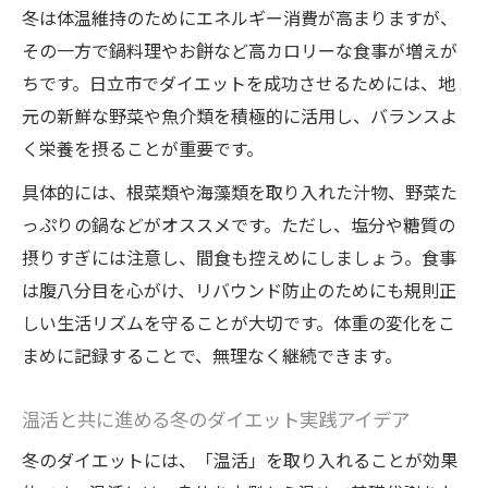
茨城県日立市発・寒さに負けない食事術
冬は体温維持のためにエネルギー消費が高まりますが、
心身のバランスを意識した冬の痩せ方
その一方で鍋料理やお餅など高カロリーな食事が増えが
ダイエットとリラクゼーションの冬バラン
ちです。日立市でダイエットを成功させるためには、地
ス術
元の新鮮な野菜や魚介類を積極的に活用し、バランスよ
く栄養を摂ることが重要です。
ストレスフリーな冬ダイエットの心がけ
美肌を目指す冬のダイエット習慣の取り入
具体的には、根菜類や海藻類を取り入れた汁物、野菜た
れ方
っぷりの鍋などがオススメです。ただし、塩分や糖質の
睡眠とダイエットの関係を冬に見直そう
摂りすぎには注意し、間食も控えめにしましょう。食事
は腹八分目を心がけ、リバウンド防止のためにも規則正
心も体も整える冬のダイエットリズム
しい生活リズムを守ることが大切です。体重の変化をこ
日立市女性に人気の無理しないダイエット法
まめに記録することで、無理なく継続できます。
日立市女性に合う冬の無理しないダイエッ
ト法
温活と共に進める冬のダイエット実践アイデア
口コミで人気の冬ダイエットサロン活用ポ
冬のダイエットには、「温活」を取り入れることが効果
イント