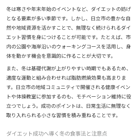
ング
冬は寒さや年末年始のイベントなど、ダイエットの妨げ
美を意識した日立市女性の冬ダイエット生
となる要素が多い季節です。しかし、日立市の豊かな自
活
然や地域資源を活かすことで、無理なく続けられるダイ
エット習慣を身につけることが可能です。たとえば、市
冬の運動不足を防ぐ簡単ダイエット習慣づ
内の公園や海岸沿いのウォーキングコースを活用し、身
くり
体を動かす機会を意識的に作ることが大切です。
健康を守る日立市流ダイエット朝活のすす
め
また、冬は基礎代謝が上がりやすい時期でもあるため、
適度な運動と組み合わせれば脂肪燃焼効果も高まりま
エステやセルフケアで冬も美ボディを維持
す。日立市の地域コミュニティで開催される健康イベン
寒い季節に成功するダイエット術とは
トや体操教室に参加するのも、モチベーション維持に役
寒い冬に効果的なダイエット運動の選び方
立つでしょう。成功のポイントは、日常生活に無理なく
ダイエット成功者が実践する冬の温活法
取り入れられる小さな習慣を積み重ねることです。
冷え対策とダイエットを両立させるコツ
冬の間食対策でダイエットをサポート
ダイエット成功へ導く冬の食事法と注意点