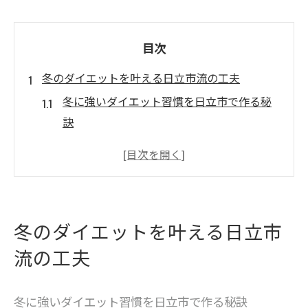
目次
冬のダイエットを叶える日立市流の工夫
冬に強いダイエット習慣を日立市で作る秘
訣
ダイエット成功へ導く冬の食事法と注意点
温活と共に進める冬のダイエット実践アイ
デア
冬でも続く日立市流ダイエットのモチベ維
冬のダイエットを叶える日立市
持術
流の工夫
日立市で注目のダイエットサロン活用法
健康美を守る冬ダイエット習慣の始め方
冬に強いダイエット習慣を日立市で作る秘訣
健康ダイエットを冬に始める最適なタイミ