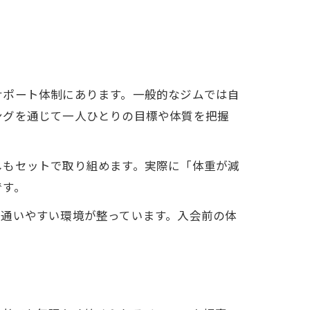
サポート体制にあります。一般的なジムでは自
響
ングを通じて一人ひとりの目標や体質を把握
しもセットで取り組めます。実際に「体重が減
証
です。
も通いやすい環境が整っています。入会前の体