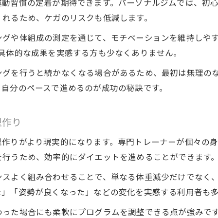
運動習慣の定着が期待できます。パーソナルジムでは、初
継続しやすいパーソナルジム選びのコツ
くれるため、ケガのリスクも低減します。
日立市のジムで通いやすさを重視する理由
ングや体組成の測定を通じて、モチベーションを維持しやす
通う回数とダイエット効果のバランスを考える
、具体的な成果を実感する方も少なくありません。
生活リズムに合わせたジム通いのポイント
ングを行うと続かなくなる場合があるため、最初は無理の
パーソナルジムのサポートで継続力を高める方法
、自分のペースで進めるのが成功の秘訣です。
パーソナルジムと通常ジムの違い徹底比較
パーソナルジムと通常ジムのサポート体制の違い
型作り
ダイエット成功へ導く指導内容の比較ポイント
型作りがより現実的になります。専門トレーナーが個々の
パーソナルジムのメリットとデメリットを解説
を行うため、効率的にダイエットを進めることができます
通常ジムの自由度とパーソナルの専門性を比較
日立市で選ぶべきジムの選択基準とは
ンスよく組み合わせることで、単なる体重減少だけでなく
た」「姿勢が良くなった」などの変化を実感する利用者も
理想の体型へ導くトレーニング頻度の考え方
パーソナルジム利用時の最適な通う頻度とは
わった場合にも柔軟にプログラムを調整できる点が強みで