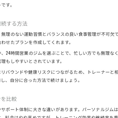
トです。
週何回ジムに通えばダイエット効果が出るのか
日立市で継続できるトレーニング頻度の見極め方
継続する方法
トレーニング頻度が理想の体型に与える影響
パーソナルジムで頻度を調整する方法
、無理のない運動習慣とバランスの良い食事管理が不可欠
合わせたプランを作成してくれます。
、24時間営業のジムを選ぶことで、忙しい方でも無理なく
管理もしやすいとされています。
はリバウンドや健康リスクにつながるため、トレーナーと
用し、自分に合った方法で続けましょう。
ンを比較
やサポート体制に大きな違いがあります。パーソナルジム
す。料金はやや高めですが、トレーニング効果や継続率を