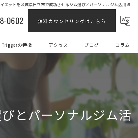
ダイエットを茨城県日立市で成功させるジム選びとパーソナルジム活用法
88-0602
無料カウンセリングはこちら
Triggerの特徴
アクセス
ブログ
コラム
ダイエット
女性
姿勢
選びとパーソナルジム活
初心者
部分痩せ