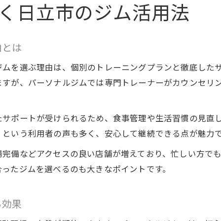
パーソナルジムを選ぶ際のポイントを解説
く日立市のジム活用法
パーソナルジム選びで重視すべき基準とは
ダイエット目標に合うパーソナルジムの探し方
由とは
日立市でのパーソナルジム選択時の注意点
ジムを選ぶ理由は、個別のトレーニングプランと徹底した
トレーナーとの相性がダイエット成功に与える影
ますが、パーソナルジムでは専門トレーナーがカウンセリ
パーソナルジムの体験利用を活かすポイント
費用対効果を求めるならどんなジムが最適か
たサポートが受けられるため、食事管理や生活習慣の見直
パーソナルジムと通常ジムの費用対効果を徹底検
」という利用者の声も多く、安心して継続できる点が魅力
コスパ重視で選ぶ日立市のジムの特徴
場完備などアクセスの良い店舗が増えており、忙しい方で
ダイエット目的別に最適なジムの選び方
合ったジムを選べるのも大きなポイントです。
費用を抑えたい方へおすすめのジム活用法
パーソナルジムの料金設定とその価値
る効果
続けやすさ重視の日立市でのジム通い術