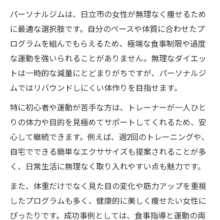
パーソナルジム選びで叶える理想のダイエット
パーソナルジムは、日立市の女性が無理なく痩せるため
計画
に最適な選択肢です。自分のペースや体質に合わせたプ
パーソナルジム選びは生活リズムと相性が
ログラムを組んでもらえるため、極端な食事制限や過度
大切
な運動を強いられることがありません。無理なダイエッ
日立市で痩せたい女性向けジムのポイント
トは一時的な減量にとどまりがちですが、パーソナルジ
を解説
ムではリバウンドしにくい体作りを目指せます。
パーソナルジムで失敗しないプログラム選
特に初心者や運動が苦手な方は、トレーナーが一人ひと
択法
りの体力や目的を見極めてサポートしてくれるため、安
理想のダイエット実現に必要なパーソナル
心して継続できます。例えば、週2回のトレーニングや、
サポート
自宅でできる簡単なエクササイズも提案されることが多
く、日常生活に無理なく取り入れやすい点も魅力です。
口コミやレビューでパーソナルジムの良し
悪しを見極める
また、体重だけでなく見た目の変化や筋力アップを重視
日立市で話題のパーソナルジムの痩せる仕組み
したプログラムも多く、健康的に美しく痩せたい女性に
徹底解説
ぴったりです。成功事例としては、食事指導と運動の両