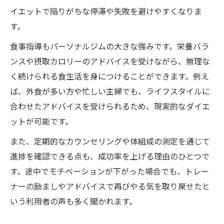
を比較
イエットで陥りがちな停滞や失敗を避けやすくなりま
す。
パーソナルジムで挫折しない習慣作りのコ
ツ
食事指導もパーソナルジムの大きな強みです。栄養バラ
仕事や家庭と両立できるパーソナルジム活
ンスや摂取カロリーのアドバイスを受けながら、無理な
用術
く続けられる食生活を身につけることができます。例え
女性目線で考えるジム料金相場と契約の注意点
ば、外食が多い方や忙しい主婦でも、ライフスタイルに
合わせたアドバイスを受けられるため、現実的なダイエ
パーソナルジムの料金相場を女性目線で分
ットが可能です。
かりやすく解説
月4回通うパーソナルジムの費用とその内訳
また、定期的なカウンセリングや体組成の測定を通じて
について
進捗を確認できる点も、成功率を上げる理由のひとつで
す。途中でモチベーションが下がった場合でも、トレー
パーソナルジムで損をしない契約時のチェ
ナーの励ましやアドバイスで再びやる気を取り戻せたと
ックポイント
いう利用者の声も多く聞かれます。
女性が気になるパーソナルジム入会特典や
割引活用法