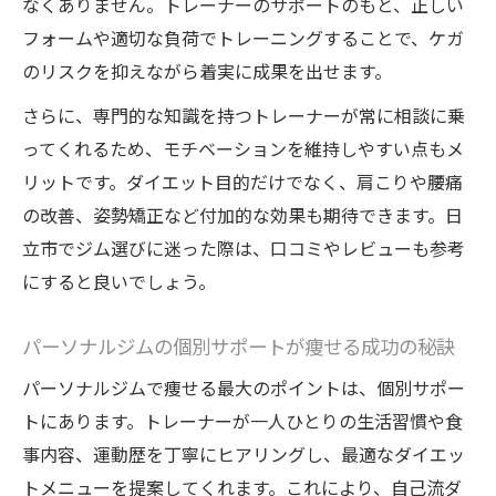
なくありません。トレーナーのサポートのもと、正しい
パーソナルジムのトレーナーが与えるモチ
フォームや適切な負荷でトレーニングすることで、ケガ
ベーション効果
のリスクを抑えながら着実に成果を出せます。
女性が結果を出すためのパーソナルトレー
さらに、専門的な知識を持つトレーナーが常に相談に乗
ナー活用術
ってくれるため、モチベーションを維持しやすい点もメ
ダメなパーソナルトレーナーを見抜くポイ
リットです。ダイエット目的だけでなく、肩こりや腰痛
ント
の改善、姿勢矯正など付加的な効果も期待できます。日
パーソナルジムで続けやすい指導スタイル
立市でジム選びに迷った際は、口コミやレビューも参考
の選び方
にすると良いでしょう。
無理なく続けるパーソナルジム通いのポイント
パーソナルジムに通う頻度と無理のないス
パーソナルジムの個別サポートが痩せる成功の秘訣
ケジュール例
パーソナルジムで痩せる最大のポイントは、個別サポー
月4回ペースで通えるパーソナルジムの選び
トにあります。トレーナーが一人ひとりの生活習慣や食
方
事内容、運動歴を丁寧にヒアリングし、最適なダイエッ
続けやすいパーソナルジムのサポート体制
トメニューを提案してくれます。これにより、自己流ダ