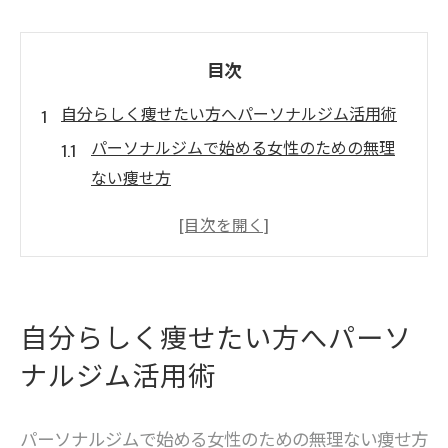
目次
自分らしく痩せたい方へパーソナルジム活用術
パーソナルジムで始める女性のための無理
ない痩せ方
日立市でパーソナルジムを選ぶと得られる
ダイエット効果
パーソナルジムの個別サポートが痩せる成
功の秘訣
自分らしく痩せたい方へパーソ
パーソナルジム利用で理想の体型を叶える
ナルジム活用術
ポイント
パーソナルトレーナーが日立の女性を支え
る理由
パーソナルジムで始める女性のための無理ない痩せ方