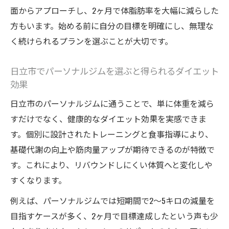
日立市パーソナルジムのオーダーメイド痩
面からアプローチし、2ヶ月で体脂肪率を大幅に減らした
身プログラムとは
方もいます。始める前に自分の目標を明確にし、無理な
く続けられるプランを選ぶことが大切です。
パーソナルジムで実践する効果的なダイエ
ット手法
日立市でパーソナルジムを選ぶと得られるダイエット
トレーナー指導によるパーソナルジムの特
効果
徴と魅力
日立市のパーソナルジムに通うことで、単に体重を減ら
女性向けパーソナルジムの食事指導とサポ
すだけでなく、健康的なダイエット効果を実感できま
ート内容
す。個別に設計されたトレーニングと食事指導により、
痩せるためのパーソナルジムの継続サポー
基礎代謝の向上や筋肉量アップが期待できるのが特徴で
ト体制
す。これにより、リバウンドしにくい体質へと変化しや
パーソナルトレーナーの指導で結果を出すコツ
すくなります。
とは
例えば、パーソナルジムでは短期間で2〜5キロの減量を
信頼できるパーソナルトレーナーの見極め
目指すケースが多く、2ヶ月で目標達成したという声も少
方