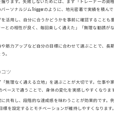
を握ります。失敗しないためには、まず「トレーナーの資
モチベーション維持に役立つジム活用方法
ーソナルジムTriggerのように、地元密着で実績を積ん
パーソナルジムを辞めた理由から学ぶ継続術
グを活用し、自分に合うかどうかを事前に確認することも
トレーナーとの相性が続ける秘訣になる理由
ナーとの相性が良く、毎回楽しく通えた」「無理な勧誘が
無理なく続けられるパーソナルジムの選び方
ジム選びで失敗しないポイントを伝授
持や筋力アップなど自分の目標に合わせて選ぶことで、長
失敗しないパーソナルジム選びの要点解説
ょう。
自分に合うパーソナルジム特徴と選び方
パーソナルジム選択で重視すべきポイント
のコツ
日立市でおすすめのパーソナルジム選び方
ず「無理なく通える立地」を選ぶことが大切です。仕事や
パーソナルジム比較で気をつける点とは
のペースで通うことで、身体の変化を実感しやすくなりま
女性が安心して通えるパーソナルジム特集
に共有し、段階的な達成感を味わうことが効果的です。例
女性目線で選ぶパーソナルジムの特徴
目標を設定するとモチベーションが維持しやすくなります
女性が安心できるパーソナルジムの選び方