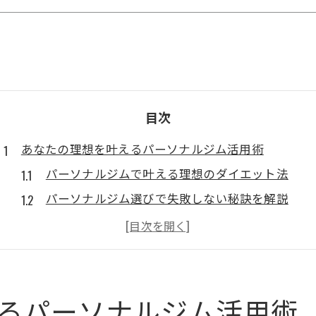
目次
あなたの理想を叶えるパーソナルジム活用術
パーソナルジムで叶える理想のダイエット法
パーソナルジム選びで失敗しない秘訣を解説
日立市パーソナルジムの活用術と継続のコツ
パーソナルジムと通常ジムの違いと効果的活用法
パーソナルジムならではのトレーナーの選び方
短期間で痩せたい方に日立市の選択肢
るパーソナルジム活用術