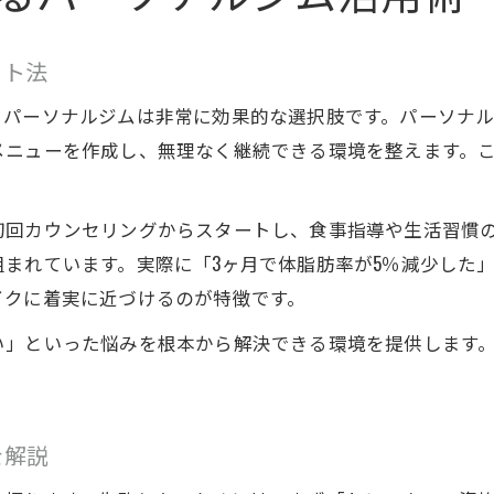
短期間で痩せるパーソナルジムの活用ポイント
日立市で選ばれるパーソナルジムの特徴とは
ット法
短期集中ダイエットに適したジム活用法
、パーソナルジムは非常に効果的な選択肢です。パーソナ
パーソナルジムの短期間成果とその理由
メニューを作成し、無理なく継続できる環境を整えます。
日立市で短期ダイエットを叶えるコツ
。
日立市で話題のダイエット法とジム比較
初回カウンセリングからスタートし、食事指導や生活習慣
日立市で人気のパーソナルジム比較ポイント
まれています。実際に「3ヶ月で体脂肪率が5％減少した
パーソナルジムと他ダイエット法の効果比較
イクに着実に近づけるのが特徴です。
日立市のジム通いで実感できるダイエット法
い」といった悩みを根本から解決できる環境を提供します
パーソナルジムとピラティスどちらが痩せる？
話題のパーソナルジムの特徴を徹底分析
パーソナルジムを続けるための工夫は何か
を解説
パーソナルジム継続のための工夫とコツ紹介