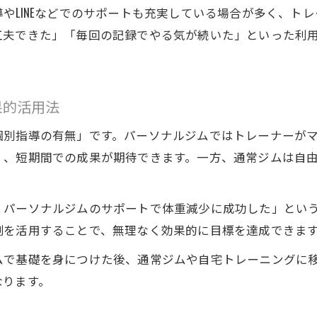
やLINEなどでのサポートも充実している場合が多く、ト
初心者歓迎のパーソナルジムとその魅力
工夫できた」「毎回の記録でやる気が続いた」といった利
女性専用パーソナルジムのメリット解説
パーソナルジムで不安を解消する方法
果的活用法
個別指導の有無」です。パーソナルジムではトレーナーが
く、短期間での成果が期待できます。一方、通常ジムは自
、パーソナルジムのサポートで体重減少に成功した」とい
制を活用することで、無理なく効果的に目標を達成できま
ムで基礎を身につけた後、通常ジムや自宅トレーニングに
なります。